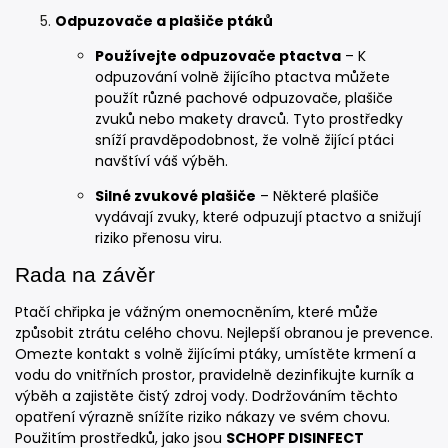
Odpuzovače a plašiče ptáků
Používejte odpuzovače ptactva
– K
odpuzování volně žijícího ptactva můžete
použít různé pachové odpuzovače, plašiče
zvuků nebo makety dravců. Tyto prostředky
sníží pravděpodobnost, že volně žijící ptáci
navštíví váš výběh.
Silné zvukové plašiče
– Některé plašiče
vydávají zvuky, které odpuzují ptactvo a snižují
riziko přenosu viru.
Rada na závěr
Ptačí chřipka je vážným onemocněním, které může
způsobit ztrátu celého chovu. Nejlepší obranou je prevence.
Omezte kontakt s volně žijícími ptáky, umístěte krmení a
vodu do vnitřních prostor, pravidelně dezinfikujte kurník a
výběh a zajistěte čistý zdroj vody. Dodržováním těchto
opatření výrazně snížíte riziko nákazy ve svém chovu.
Použitím prostředků, jako jsou
SCHOPF DISINFECT