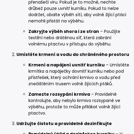
přenašeči viru. Pokud je to možné, nechte
drůbež pouze uvnitř kurníku. Pokud to nelze
dodržet, obalte výběh sítí, aby volně žijící ptáci
nemohli přistát na výběhu.
Zakryjte výběh shora i ze stran
– Použijte
textilní nebo drátěnou síť, která zabrání
volnému ptactvu v přístupu do výběhu.
Umístěte krmení a vodu do chráněného prostoru
Krmení a napájení uvnitř kurníku
– Umístěte
krmítka a napáječky dovnitř kurníku nebo pod
přístřešek, který ochrání krmivo a vodu před
znečištěním trusem volně žijících ptáků.
Zamezte rozsypání krmiva
– Pravidelně
kontrolujte, aby nebylo krmivo rozsypané ve
výběhu, protože to může přilákat volně žijící
ptactvo.
Udržujte čistotu a pravidelně dezinfikujte