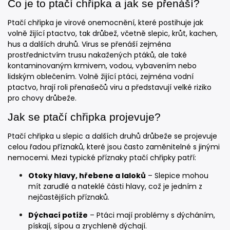
Co je to ptačí chřipka a jak se přenáší?
Ptačí chřipka je virové onemocnění, které postihuje jak
volně žijící ptactvo, tak drůbež, včetně slepic, krůt, kachen,
hus a dalších druhů. Virus se přenáší zejména
prostřednictvím trusu nakažených ptáků, ale také
kontaminovaným krmivem, vodou, vybavením nebo
lidským oblečením. Volně žijící ptáci, zejména vodní
ptactvo, hrají roli přenašečů viru a představují velké riziko
pro chovy drůbeže.
Jak se ptačí chřipka projevuje?
Ptačí chřipka u slepic a dalších druhů drůbeže se projevuje
celou řadou příznaků, které jsou často zaměnitelné s jinými
nemocemi. Mezi typické příznaky ptačí chřipky patří:
Otoky hlavy, hřebene a laloků
– Slepice mohou
mít zarudlé a nateklé části hlavy, což je jedním z
nejčastějších příznaků.
Dýchací potíže
– Ptáci mají problémy s dýcháním,
pískají, sípou a zrychleně dýchají.