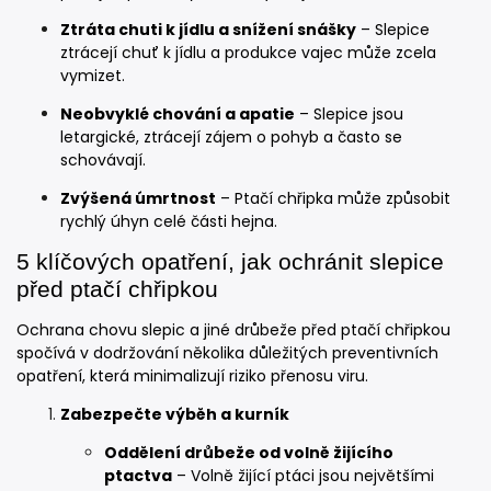
Ztráta chuti k jídlu a snížení snášky
– Slepice
ztrácejí chuť k jídlu a produkce vajec může zcela
vymizet.
Neobvyklé chování a apatie
– Slepice jsou
letargické, ztrácejí zájem o pohyb a často se
schovávají.
Zvýšená úmrtnost
– Ptačí chřipka může způsobit
rychlý úhyn celé části hejna.
5 klíčových opatření, jak ochránit slepice
před ptačí chřipkou
Ochrana chovu slepic a jiné drůbeže před ptačí chřipkou
spočívá v dodržování několika důležitých preventivních
opatření, která minimalizují riziko přenosu viru.
Zabezpečte výběh a kurník
Oddělení drůbeže od volně žijícího
ptactva
– Volně žijící ptáci jsou největšími