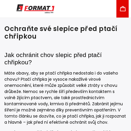
Ochraňte své slepice před ptačí
chřipkou
Jak ochránit chov slepic před ptačí
chřipkou?
Máte obavy, aby se ptačí chřipka nedostala i do vašeho
chovu? Ptačí chřipka je vysoce nakažlivé virové
onemocnění, které může způsobit velké ztráty v chovu
drůbeže. Nemoc se rychle šíří především kontaktem s
volně žijícím ptactvem, ale také prostřednictvím
kontaminované vody, krmiva či předmětů. Zabránit jejímu
šíření je možné zejména díky preventivním opatřením. V
tomto článku se dozvíte, co je ptačí chřipka, jak ji rozpoznat
a hlavně – jak před ní efektivně ochránit svůj chov.