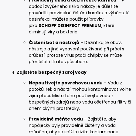
Pravidelný úklid a dezinfekce kurníku
– V
období zvýšeného rizika nákazy je důležité
provádět pravidelné čištění kurníku a výběhu. K
dezinfekci můžete použít přípravky
jako
SCHOPF DISINFECT PREMIUM
, které
eliminují viry a bakterie.
Čištění bot a nástrojů
– Dezinfikujte obuv,
nástroje a jiné vybavení používané při práci s
drůbeží, protože virus ptačí chřipky se může
přenášet i tímto způsobem.
Zajistěte bezpečný zdroj vody
Nepoužívejte povrchovou vodu
– Vodu z
potoků, řek a nádrží mohou kontaminovat volně
žijící ptáci. Místo toho používejte vodu z
bezpečných zdrojů nebo vodu ošetřenou filtry či
chemickými prostředky.
Pravidelně měňte vodu
– Zajistěte, aby
napáječky byly pravidelně čištěny a voda
měněna, aby se snížilo riziko kontaminace.