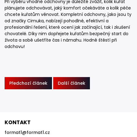
Při výběru vhodné odchovny je důležité zvážit, kolik kuřat
plánujete odchovávat, jaký komfort očekáváte a kolik péče
chcete kuřatům věnovat. Kompletní odchovny, jako jsou ty
od značky Cimuka, nabízejí pohodlné, efektivní a
profesionální řešení, které ocení jak začínající, tak i zkušení
chovatelé. Díky nim dopřejete kuřatům bezpečný start do
života a sobě ušetříte čas i námahu. Hodně štěstí při
odchovu!
Předchozí článek
Další článek
KONTAKT
format1
@
format1.cz