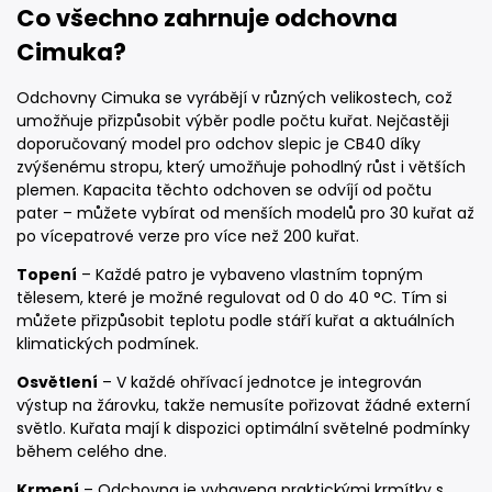
Co všechno zahrnuje odchovna
Cimuka?
Odchovny Cimuka se vyrábějí v různých velikostech, což
umožňuje přizpůsobit výběr podle počtu kuřat. Nejčastěji
doporučovaný model pro odchov slepic je CB40 díky
zvýšenému stropu, který umožňuje pohodlný růst i větších
plemen. Kapacita těchto odchoven se odvíjí od počtu
pater – můžete vybírat od menších modelů pro 30 kuřat až
po vícepatrové verze pro více než 200 kuřat.
Topení
– Každé patro je vybaveno vlastním topným
tělesem, které je možné regulovat od 0 do 40 °C. Tím si
můžete přizpůsobit teplotu podle stáří kuřat a aktuálních
klimatických podmínek.
Osvětlení
– V každé ohřívací jednotce je integrován
výstup na žárovku, takže nemusíte pořizovat žádné externí
světlo. Kuřata mají k dispozici optimální světelné podmínky
během celého dne.
Krmení
– Odchovna je vybavena praktickými krmítky s