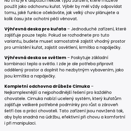
Na trhu je k dispozici několik typů zařízení, které můžete
použít jako odchovnu kuřat. Výběr by měl vždy odpovídat
tomu, jaké funkce očekáváte, jak velký chov plánujete a
kolik času jste ochotni péči věnovat.
Výhřevná deska pro kuřata
– Jednoduché zařízení, které
zajišťuje pouze teplo. Pokud se rozhodnete pro tuto
variantu, budete muset samostatně zajistit vhodný prostor
pro umístění kuřat, zajistit osvětlení, krmítka a napáječky.
Výhřevná deska se světlem
– Poskytuje základní
kombinaci tepla a světla. I zde je ale potřeba připravit
oddělený prostor a doplnit ho nezbytným vybavením, jako
jsou krmítka a napáječky.
Kompletní odchovna drůbeže Cimuka
–
Nejkomplexnější a nejpohodlnější řešení pro každého
chovatele. Cimuka nabízí ucelený systém, který kuřatům
zajišťuje veškeré potřebné podmínky pro růst a zároveň
šetří čas a práci chovateli. Tato zařízení jsou navržená tak,
aby byla snadná na údržbu, efektivní při chovu a komfortní
i při manipulaci.