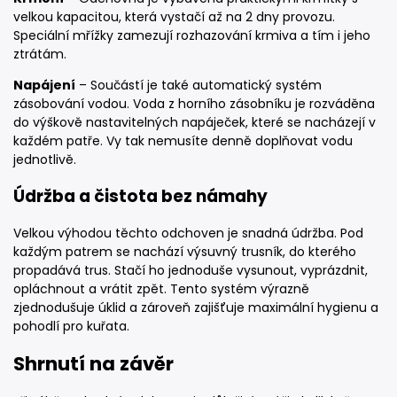
velkou kapacitou, která vystačí až na 2 dny provozu.
Speciální mřížky zamezují rozhazování krmiva a tím i jeho
ztrátám.
Napájení
– Součástí je také automatický systém
zásobování vodou. Voda z horního zásobníku je rozváděna
do výškově nastavitelných napáječek, které se nacházejí v
každém patře. Vy tak nemusíte denně doplňovat vodu
jednotlivě.
Údržba a čistota bez námahy
Velkou výhodou těchto odchoven je snadná údržba. Pod
každým patrem se nachází výsuvný trusník, do kterého
propadává trus. Stačí ho jednoduše vysunout, vyprázdnit,
opláchnout a vrátit zpět. Tento systém výrazně
zjednodušuje úklid a zároveň zajišťuje maximální hygienu a
pohodlí pro kuřata.
Shrnutí na závěr