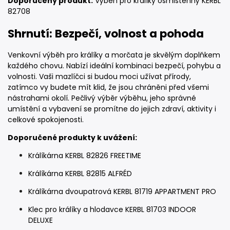
Doporučený produkt:
Výběh pro králíky osmistěnný KERBL
82708
Shrnutí: Bezpečí, volnost a pohoda
Venkovní výběh pro králíky a morčata je skvělým doplňkem
každého chovu. Nabízí ideální kombinaci bezpečí, pohybu a
volnosti. Vaši mazlíčci si budou moci užívat přírody,
zatímco vy budete mít klid, že jsou chráněni před všemi
nástrahami okolí. Pečlivý výběr výběhu, jeho správné
umístění a vybavení se promítne do jejich zdraví, aktivity i
celkové spokojenosti.
Doporučené produkty k uvážení:
Králíkárna KERBL 82826 FREETIME
Králíkárna KERBL 82815 ALFRÉD
Králíkárna dvoupatrová KERBL 81719 APPARTMENT PRO
Klec pro králíky a hlodavce KERBL 81703 INDOOR
DELUXE