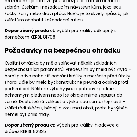
můžete mít jistotu, že jsou v bezpečí. Taková ohrádka
zabrání útěkům i nežádoucím návštěvníkům, jako jsou
kočky, kuny nebo draví ptáci. Navíc je to skvělý způsob, jak
zvířatům obohatit každodenní rutinu.
Doporučený produkt:
Výběh pro králíky odklopný s
domečkem KERBL 81708
Požadavky na bezpečnou ohrádku
Kvalitní ohrádka by měla splňovat několik základních
bezpečnostních parametrů. Především by měla být krytá –
horní pletivo nebo síť ochrání králíky a morčata před útoky
shora. Dále by měla být konstrukčně pevná a odolná proti
podhrabání. Některé výběhy jsou opatřeny spodním
ochranným pletivem nebo lze okraje mírně zapustit do
země. Dostatečná velikost a výška jsou samozřejmostí –
králíci rádi skáčou, běhají a zkoumají okolí, proto by výběh
neměl být příliš malý.
Doporučený produkt:
Výběh pro králíky, hlodavce a
drůbež KERBL 82825