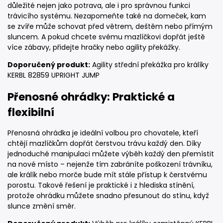
důležité nejen jako potrava, ale i pro správnou funkci
trávicího systému. Nezapomeňte také na domeček, kam
se zvíře může schovat před větrem, deštěm nebo přímým
sluncem. A pokud chcete svému mazlíčkovi dopřát ještě
více zábavy, přidejte hračky nebo agility překážky.
Doporučený produkt:
Agility střední překážka pro králíky
KERBL 82859 UPRIGHT JUMP
Přenosné ohrádky: Praktické a
flexibilní
Přenosná ohrádka je ideální volbou pro chovatele, kteří
chtějí mazlíčkům dopřát čerstvou trávu každý den. Díky
jednoduché manipulaci můžete výběh každý den přemístit
na nové místo – nejenže tím zabráníte poškození trávníku,
ale králík nebo morče bude mít stále přístup k čerstvému
porostu. Takové řešení je praktické i z hlediska stínění,
protože ohrádku můžete snadno přesunout do stínu, když
slunce změní směr.