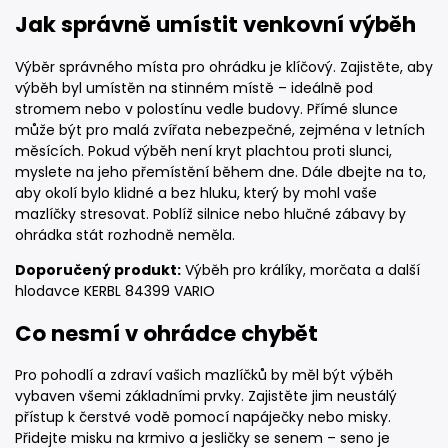
Jak správně umístit venkovní výběh
Výběr správného místa pro ohrádku je klíčový. Zajistěte, aby
výběh byl umístěn na stinném místě – ideálně pod
stromem nebo v polostínu vedle budovy. Přímé slunce
může být pro malá zvířata nebezpečné, zejména v letních
měsících. Pokud výběh není kryt plachtou proti slunci,
myslete na jeho přemístění během dne. Dále dbejte na to,
aby okolí bylo klidné a bez hluku, který by mohl vaše
mazlíčky stresovat. Poblíž silnice nebo hlučné zábavy by
ohrádka stát rozhodně neměla.
Doporučený produkt:
Výběh pro králíky, morčata a další
hlodavce KERBL 84399 VARIO
Co nesmí v ohrádce chybět
Pro pohodlí a zdraví vašich mazlíčků by měl být výběh
vybaven všemi základními prvky. Zajistěte jim neustálý
přístup k čerstvé vodě pomocí napáječky nebo misky.
Přidejte misku na krmivo a jesličky se senem – seno je