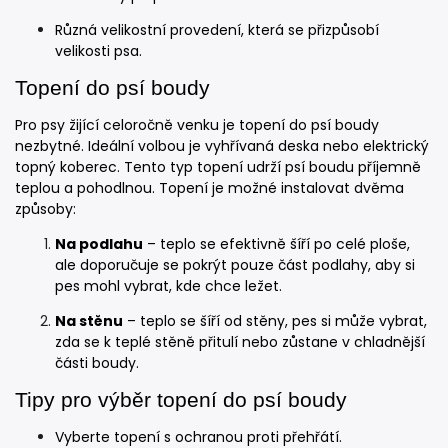
Různá velikostní provedení, která se přizpůsobí
velikosti psa.
Topení do psí boudy
Pro psy žijící celoročně venku je topení do psí boudy
nezbytné. Ideální volbou je vyhřívaná deska nebo elektrický
topný koberec. Tento typ topení udrží psí boudu příjemně
teplou a pohodlnou. Topení je možné instalovat dvěma
způsoby:
Na podlahu
– teplo se efektivně šíří po celé ploše,
ale doporučuje se pokrýt pouze část podlahy, aby si
pes mohl vybrat, kde chce ležet.
Na stěnu
– teplo se šíří od stěny, pes si může vybrat,
zda se k teplé stěně přitulí nebo zůstane v chladnější
části boudy.
Tipy pro výběr topení do psí boudy
Vyberte topení s ochranou proti přehřátí.