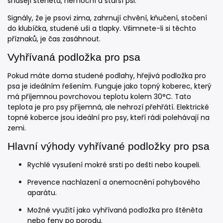
snášejí štěněta, nemocní a starší psi.
Signály, že je psovi zima, zahrnují chvění, kňučení, stočení
do klubíčka, studené uši a tlapky. Všimnete-li si těchto
příznaků, je čas zasáhnout.
Vyhřívaná podložka pro psa
Pokud máte doma studené podlahy, hřejivá podložka pro
psa je ideálním řešením. Funguje jako topný koberec, který
má příjemnou povrchovou teplotu kolem 30°C. Tato
teplota je pro psy příjemná, ale nehrozí přehřátí. Elektrické
topné koberce jsou ideální pro psy, kteří rádi polehávají na
zemi.
Hlavní výhody vyhřívané podložky pro psa
Rychlé vysušení mokré srsti po dešti nebo koupeli.
Prevence nachlazení a onemocnění pohybového
aparátu.
Možné využití jako vyhřívaná podložka pro štěněta
nebo feny po porodu.