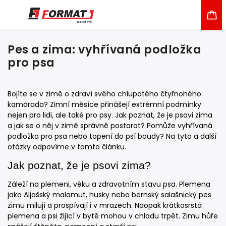
Pes a zima: vyhřívaná podložka
pro psa
Bojíte se v zimě o zdraví svého chlupatého čtyřnohého
kamárada? Zimní měsíce přinášejí extrémní podmínky
nejen pro lidi, ale také pro psy. Jak poznat, že je psovi zima
a jak se o něj v zimě správně postarat? Pomůže vyhřívaná
podložka pro psa nebo topení do psí boudy? Na tyto a další
otázky odpovíme v tomto článku.
Jak poznat, že je psovi zima?
Záleží na plemeni, věku a zdravotním stavu psa. Plemena
jako Aljašský malamut, husky nebo bernský salašnický pes
zimu milují a prospívají i v mrazech. Naopak krátkosrstá
plemena a psi žijící v bytě mohou v chladu trpět. Zimu hůře