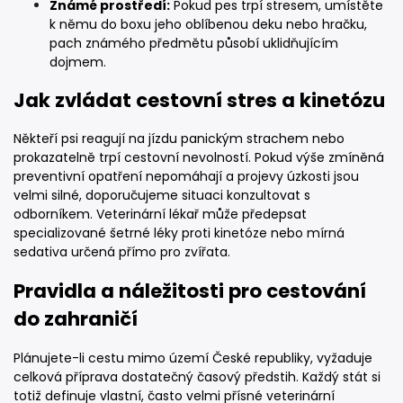
Známé prostředí:
Pokud pes trpí stresem, umístěte
k němu do boxu jeho oblíbenou deku nebo hračku,
pach známého předmětu působí uklidňujícím
dojmem.
Jak zvládat cestovní stres a kinetózu
Někteří psi reagují na jízdu panickým strachem nebo
prokazatelně trpí cestovní nevolností. Pokud výše zmíněná
preventivní opatření nepomáhají a projevy úzkosti jsou
velmi silné, doporučujeme situaci konzultovat s
odborníkem. Veterinární lékař může předepsat
specializované šetrné léky proti kinetóze nebo mírná
sedativa určená přímo pro zvířata.
Pravidla a náležitosti pro cestování
do zahraničí
Plánujete-li cestu mimo území České republiky, vyžaduje
celková příprava dostatečný časový předstih. Každý stát si
totiž definuje vlastní, často velmi přísné veterinární