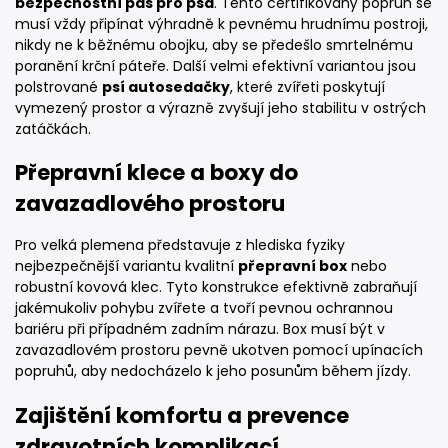
bezpečnostní pás pro psa
. Tento certifikovaný popruh se
musí vždy připínat výhradně k pevnému hrudnímu postroji,
nikdy ne k běžnému obojku, aby se předešlo smrtelnému
poranění krční páteře. Další velmi efektivní variantou jsou
polstrované
psí autosedačky
, které zvířeti poskytují
vymezený prostor a výrazně zvyšují jeho stabilitu v ostrých
zatáčkách.
Přepravní klece a boxy do
zavazadlového prostoru
Pro velká plemena představuje z hlediska fyziky
nejbezpečnější variantu kvalitní
přepravní box
nebo
robustní kovová klec. Tyto konstrukce efektivně zabraňují
jakémukoliv pohybu zvířete a tvoří pevnou ochrannou
bariéru při případném zadním nárazu. Box musí být v
zavazadlovém prostoru pevně ukotven pomocí upínacích
popruhů, aby nedocházelo k jeho posunům během jízdy.
Zajištění komfortu a prevence
zdravotních komplikací