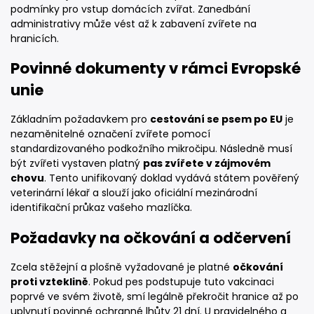
podmínky pro vstup domácích zvířat. Zanedbání
administrativy může vést až k zabavení zvířete na
hranicích.
Povinné dokumenty v rámci Evropské
unie
Základním požadavkem pro
cestování se psem po EU
je
nezaměnitelné označení zvířete pomocí
standardizovaného podkožního mikročipu. Následně musí
být zvířeti vystaven platný
pas zvířete v zájmovém
chovu
. Tento unifikovaný doklad vydává státem pověřený
veterinární lékař a slouží jako oficiální mezinárodní
identifikační průkaz vašeho mazlíčka.
Požadavky na očkování a odčervení
Zcela stěžejní a plošně vyžadované je platné
očkování
proti vzteklině
. Pokud pes podstupuje tuto vakcinaci
poprvé ve svém životě, smí legálně překročit hranice až po
uplynutí povinné ochranné lhůty 21 dní. U pravidelného a