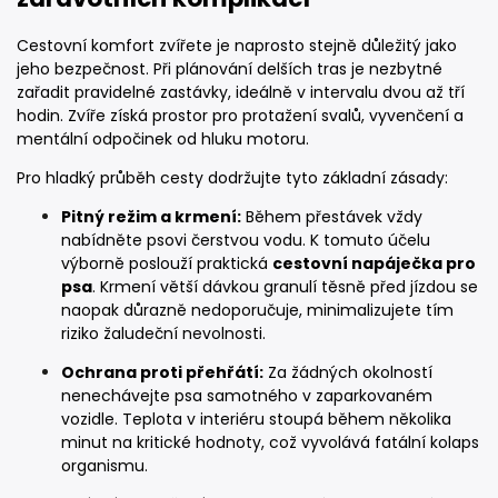
Cestovní komfort zvířete je naprosto stejně důležitý jako
jeho bezpečnost. Při plánování delších tras je nezbytné
zařadit pravidelné zastávky, ideálně v intervalu dvou až tří
hodin. Zvíře získá prostor pro protažení svalů, vyvenčení a
mentální odpočinek od hluku motoru.
Pro hladký průběh cesty dodržujte tyto základní zásady:
Pitný režim a krmení:
Během přestávek vždy
nabídněte psovi čerstvou vodu. K tomuto účelu
výborně poslouží praktická
cestovní napáječka pro
psa
. Krmení větší dávkou granulí těsně před jízdou se
naopak důrazně nedoporučuje, minimalizujete tím
riziko žaludeční nevolnosti.
Ochrana proti přehřátí:
Za žádných okolností
nenechávejte psa samotného v zaparkovaném
vozidle. Teplota v interiéru stoupá během několika
minut na kritické hodnoty, což vyvolává fatální kolaps
organismu.