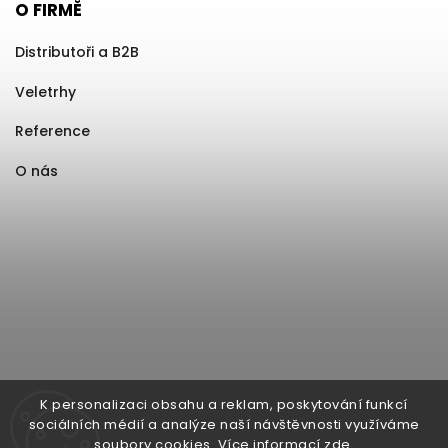
O FIRMĚ
Distributoři a B2B
Veletrhy
Reference
O nás
K personalizaci obsahu a reklam, poskytování funkcí
sociálních médií a analýze naší návštěvnosti využíváme
soubory cookies. Více informací
zde
.