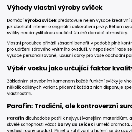
Výhody vlastní výroby svíček
Domácí
výroba svíček
představuje nejen vysoce kreativní a
jak obohatit interiér o originální dekorativní prvky. Během
svíčky neodmyslitelnou součást útulné domácí atmosféry.
Vlastní produkce přináší zásadní benefit v podobě plné kontr
pro udržení zdravého vnitřního ovzduší. V neposlední řadě se 
vysoce personalizované, luxusní dárky pro vaše obchodní part
Výběr vosku jako určující faktor kvalit
Základním stavebním kamenem každé funkční svíčky je vhodný
několik odlišných variant, přičemž každá z nich disponuje sp
vlastnostmi.
Parafín: Tradiční, ale kontroverzní su
Parafín
dlouhodobě patřil k nejvyužívanějším materiálům, a
skvělé schopnosti vázat
barvy do svíček
i umělá aromata. 
vedlejší ropný produkt. Při jeho zahřívání a hoření se do u