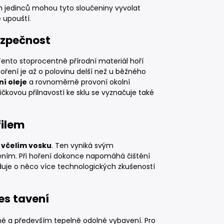
ých jedinců mohou tyto sloučeniny vyvolat
 upouští.
ezpečnost
Tento stoprocentně přírodní materiál hoří
hoření je až o polovinu delší než u běžného
ní oleje
a rovnoměrně provoní okolní
čkovou přilnavostí ke sklu se vyznačuje také
filem
o
včelím vosku
. Ten vyniká svým
ím. Při hoření dokonce napomáhá čištění
uje o něco více technologických zkušeností
es tavení
né a především tepelně odolné vybavení. Pro