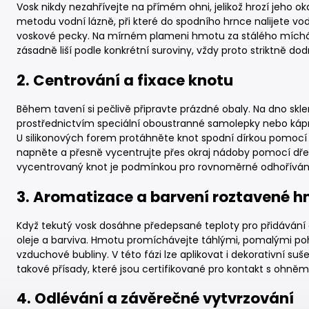
Vosk nikdy nezahřívejte na přímém ohni, jelikož hrozí jeho o
metodu vodní lázně, při které do spodního hrnce nalijete v
voskové pecky. Na mírném plameni hmotu za stálého míchání
zásadně liší podle konkrétní suroviny, vždy proto striktně d
2. Centrování a fixace knotu
Během tavení si pečlivě připravte prázdné obaly. Na dno skl
prostřednictvím speciální oboustranné samolepky nebo ká
U silikonových forem protáhněte knot spodní dírkou pomocí p
napněte a přesně vycentrujte přes okraj nádoby pomocí dřev
vycentrovaný knot je podmínkou pro rovnoměrné odhořívání 
3. Aromatizace a barvení roztavené 
Když tekutý vosk dosáhne předepsané teploty pro přidávání 
oleje a barviva. Hmotu promíchávejte táhlými, pomalými po
vzduchové bubliny. V této fázi lze aplikovat i dekorativní suš
takové přísady, které jsou certifikované pro kontakt s ohněm
4. Odlévání a závěrečné vytvrzování