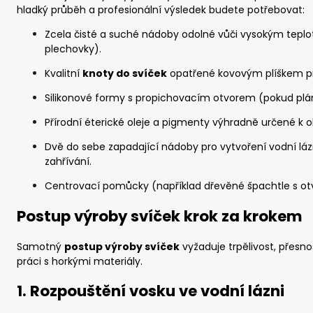
hladký průběh a profesionální výsledek budete potřebovat:
Zcela čisté a suché nádoby odolné vůči vysokým teplo
plechovky).
Kvalitní
knoty do svíček
opatřené kovovým plíškem pro
Silikonové formy s propichovacím otvorem (pokud plánuj
Přírodní éterické oleje a pigmenty výhradně určené k
Dvě do sebe zapadající nádoby pro vytvoření vodní láz
zahřívání.
Centrovací pomůcky (například dřevěné špachtle s otv
Postup výroby svíček krok za krokem
Samotný
postup výroby svíček
vyžaduje trpělivost, přesn
práci s horkými materiály.
1. Rozpouštění vosku ve vodní lázni