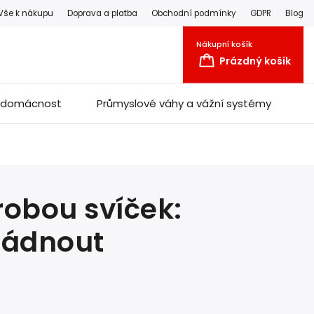
Vše k nákupu
Doprava a platba
Obchodní podmínky
GDPR
Blog
Nákupní košík
Prázdný košík
a domácnost
Průmyslové váhy a vážní systémy
obou svíček:
vládnout