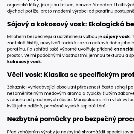
organické látky, jako jsou toluen, benzen či aceton. U citliv
dýchací potíže, proto moderní výrobci od parafínu postupně
Sójový a kokosový vosk: Ekologická b
Mnohem bezpečnější a udržitelnější volbou je
sójový vosk
. 
znatelně čistěji, nevytváří toxické saze a celková doba jeho 
parafínu. Po zahřátí také výborně uvolňuje přidané
esenciál
prostor. Velmi podobnými vlastnostmi, jemnou texturou a špi
kokosový vosk
.
Včelí vosk: Klasika se specifickým pro
Zákazníci vyhledávající absolutní přirozenost často sahají p
nezaměnitelným medovým aroma a typicky žlutým zabarven
vzduchu od prachových částic. Manipulace s ním však vyžad
kvůli jeho odlišné, poměrně vysoké teplotě tání.
Nezbytné pomůcky pro bezpečný proc
Před zahájením výroby je nezbytné shromáždit specializova