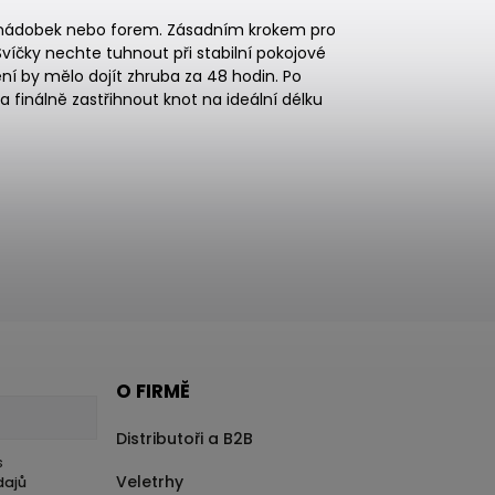
h nádobek nebo forem. Zásadním krokem pro
víčky nechte tuhnout při stabilní pokojové
í by mělo dojít zhruba za 48 hodin. Po
 finálně zastřihnout knot na ideální délku
O FIRMĚ
Distributoři a B2B
s
Veletrhy
dajů