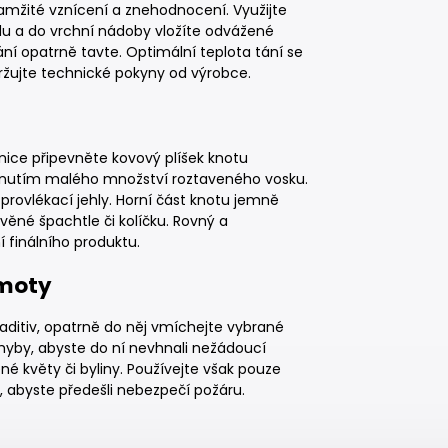
kamžité vznícení a znehodnocení. Využijte
odu a do vrchní nádoby vložíte odvážené
 opatrně tavte. Optimální teplota tání se
održujte technické pokyny od výrobce.
enice připevněte kovový plíšek knotu
pnutím malého množství roztaveného vosku.
rovlékací jehly. Horní část knotu jemně
ěné špachtle či kolíčku. Rovný a
finálního produktu.
hmoty
aditiv, opatrně do něj vmíchejte vybrané
hyby, abyste do ní nevhnali nežádoucí
ené květy či byliny. Používejte však pouze
, abyste předešli nebezpečí požáru.