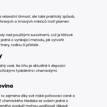
 relaxační činnost, ale také praktický způsob,
 sychravých a tmavých měsíců tvoří plamen
oly nad použitými surovinami, což je klíčové
jedná o vynikající metodu, jak vytvořit
nery, rodinu či přátele.
y
 vosk. Na trhu je aktuálně k dispozici
ecifickými fyzikálními i chemickými
rovina
 to zejména díky své nízké pořizovací ceně a
Z chemického hlediska se ovšem jedná o
zavřeného ovzduší mohou uvolňovat těkavé