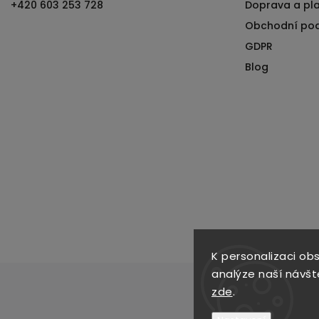
+420 603 253 728
Doprava a pl
Obchodní po
GDPR
Blog
K personalizaci ob
analýze naší návšt
zde
.