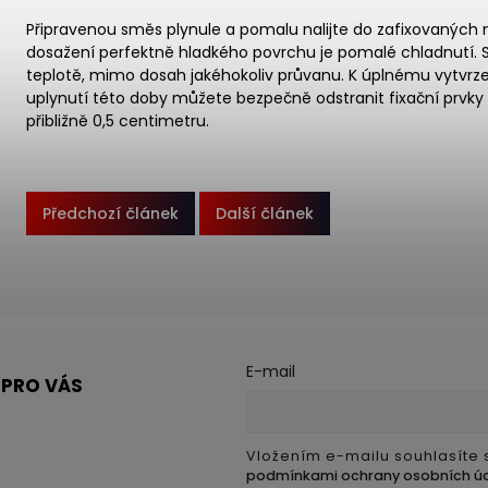
Připravenou směs plynule a pomalu nalijte do zafixovanýc
dosažení perfektně hladkého povrchu je pomalé chladnutí. S
teplotě, mimo dosah jakéhokoliv průvanu. K úplnému vytvrzen
uplynutí této doby můžete bezpečně odstranit fixační prvky a
přibližně 0,5 centimetru.
Předchozí článek
Další článek
E-mail
 PRO VÁS
Vložením e-mailu souhlasíte 
podmínkami ochrany osobních ú