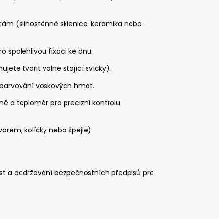
tám (silnostěnné sklenice, keramika nebo
 spolehlivou fixaci ke dnu.
ete tvořit volně stojící svíčky).
 obarvování voskových hmot.
ně a teploměr pro precizní kontrolu
orem, kolíčky nebo špejle).
ost a dodržování bezpečnostních předpisů pro