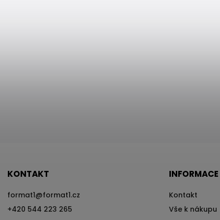
KONTAKT
INFORMACE
format1
@
format1.cz
Kontakt
+420 544 223 265
Vše k nákupu