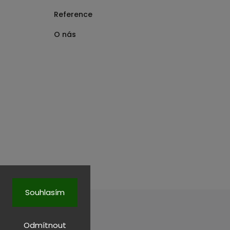
Reference
O nás
Souhlasím
Odmítnout