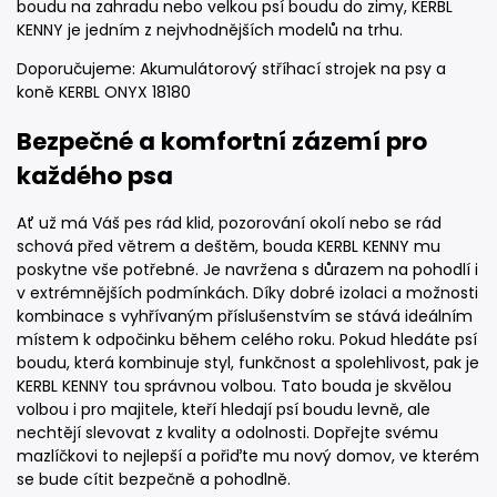
boudu na zahradu nebo velkou psí boudu do zimy, KERBL
KENNY je jedním z nejvhodnějších modelů na trhu.
Doporučujeme: Akumulátorový stříhací strojek na psy a
koně KERBL ONYX 18180
Bezpečné a komfortní zázemí pro
každého psa
Ať už má Váš pes rád klid, pozorování okolí nebo se rád
schová před větrem a deštěm, bouda KERBL KENNY mu
poskytne vše potřebné. Je navržena s důrazem na pohodlí i
v extrémnějších podmínkách. Díky dobré izolaci a možnosti
kombinace s vyhřívaným příslušenstvím se stává ideálním
místem k odpočinku během celého roku. Pokud hledáte psí
boudu, která kombinuje styl, funkčnost a spolehlivost, pak je
KERBL KENNY tou správnou volbou. Tato bouda je skvělou
volbou i pro majitele, kteří hledají psí boudu levně, ale
nechtějí slevovat z kvality a odolnosti. Dopřejte svému
mazlíčkovi to nejlepší a pořiďte mu nový domov, ve kterém
se bude cítit bezpečně a pohodlně.