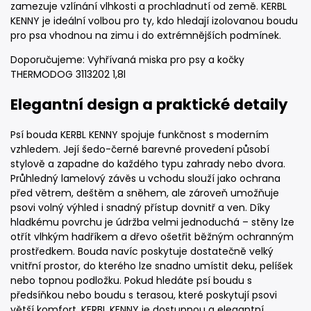
zamezuje vzlínání vlhkosti a prochladnutí od země. KERBL
KENNY je ideální volbou pro ty, kdo hledají izolovanou boudu
pro psa vhodnou na zimu i do extrémnějších podmínek.
Doporučujeme: Vyhřívaná miska pro psy a kočky
THERMODOG 3113202 1,8l
Elegantní design a praktické detaily
Psí bouda KERBL KENNY spojuje funkčnost s moderním
vzhledem. Její šedo-černé barevné provedení působí
stylově a zapadne do každého typu zahrady nebo dvora.
Průhledný lamelový závěs u vchodu slouží jako ochrana
před větrem, deštěm a sněhem, ale zároveň umožňuje
psovi volný výhled i snadný přístup dovnitř a ven. Díky
hladkému povrchu je údržba velmi jednoduchá – stěny lze
otřít vlhkým hadříkem a dřevo ošetřit běžným ochranným
prostředkem. Bouda navíc poskytuje dostatečně velký
vnitřní prostor, do kterého lze snadno umístit deku, pelíšek
nebo topnou podložku. Pokud hledáte psí boudu s
předsíňkou nebo boudu s terasou, které poskytují psovi
větší komfort, KERBL KENNY je dostupnou a elegantní