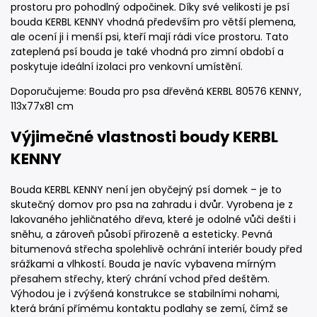
prostoru pro pohodlný odpočinek. Díky své velikosti je psí
bouda KERBL KENNY vhodná především pro větší plemena,
ale ocení ji i menší psi, kteří mají rádi více prostoru. Tato
zateplená psí bouda je také vhodná pro zimní období a
poskytuje ideální izolaci pro venkovní umístění.
Doporučujeme: Bouda pro psa dřevěná KERBL 80576 KENNY,
113x77x81 cm
Výjimečné vlastnosti boudy KERBL
KENNY
Bouda KERBL KENNY není jen obyčejný psí domek – je to
skutečný domov pro psa na zahradu i dvůr. Vyrobena je z
lakovaného jehličnatého dřeva, které je odolné vůči dešti i
sněhu, a zároveň působí přirozeně a esteticky. Pevná
bitumenová střecha spolehlivě ochrání interiér boudy před
srážkami a vlhkostí. Bouda je navíc vybavena mírným
přesahem střechy, který chrání vchod před deštěm.
Výhodou je i zvýšená konstrukce se stabilními nohami,
která brání přímému kontaktu podlahy se zemí, čímž se