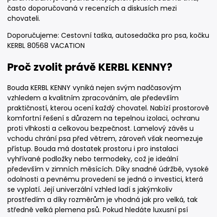
často doporučovaná v recenzích a diskusích mezi
chovateli.
Doporučujeme: Cestovní taška, autosedačka pro psa, kočku
KERBL 80568 VACATION
Proč zvolit právě KERBL KENNY?
Bouda KERBL KENNY vyniká nejen svým nadčasovým
vzhledem a kvalitním zpracováním, ale především
praktičností, kterou ocení každý chovatel. Nabízí prostorově
komfortní řešení s důrazem na tepelnou izolaci, ochranu
proti vlhkosti a celkovou bezpečnost. Lamelový závěs u
vchodu chrání psa před větrem, zároveň však neomezuje
přístup. Bouda má dostatek prostoru i pro instalaci
vyhřívané podložky nebo termodeky, což je ideální
především v zimních měsících. Díky snadné údržbě, vysoké
odolnosti a pevnému provedení se jedná o investici, která
se vyplatí. Její univerzální vzhled ladí s jakýmkoliv
prostředím a díky rozměrům je vhodná jak pro velká, tak
středně velká plemena psů. Pokud hledáte luxusní psí