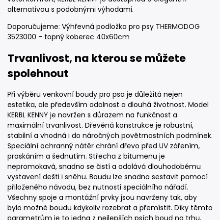
alternativou s podobnými výhodami.
Doporučujeme: Výhřevná podložka pro psy THERMODOG
3523000 - topný koberec 40x60cm
Trvanlivost, na kterou se můžete
spolehnout
Při výběru venkovní boudy pro psa je důležitá nejen
estetika, ale především odolnost a dlouhá životnost. Model
KERBL KENNY je navržen s důrazem na funkčnost a
maximální trvanlivost. Dřevěná konstrukce je robustní,
stabilní a vhodná i do náročných povětrnostních podmínek.
Speciální ochranný nátěr chrání dřevo před UV zářením,
praskáním a šednutím. Střecha z bitumenu je
nepromokavá, snadno se čistí a odolává dlouhodobému
vystavení dešti i sněhu. Boudu lze snadno sestavit pomocí
přiloženého návodu, bez nutnosti speciálního nářadí.
Všechny spoje a montážní prvky jsou navrženy tak, aby
bylo možné boudu kdykoliv rozebrat a přemístit. Díky těmto
parametrům je to jedna z nejlepších psích boud na trhu,