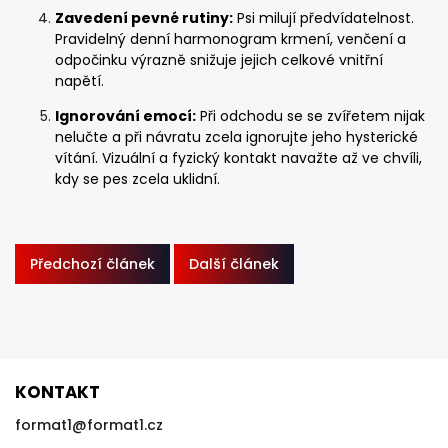
Zavedení pevné rutiny:
Psi milují předvídatelnost.
Pravidelný denní harmonogram krmení, venčení a
odpočinku výrazně snižuje jejich celkové vnitřní
napětí.
Ignorování emocí:
Při odchodu se se zvířetem nijak
nelučte a při návratu zcela ignorujte jeho hysterické
vítání. Vizuální a fyzický kontakt navažte až ve chvíli,
kdy se pes zcela uklidní.
Předchozí článek
Další článek
KONTAKT
format1
@
format1.cz