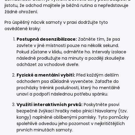
jistotu, že odchod majitele je běžná rutina a nepředstavuje
žádné ohrožení.
Pro úspěšný nácvik samoty v praxi dodržujte tyto
osvědčené kroky:
Postupná desenzibilizace:
Začněte tím, že psa
zavřete v jiné místnosti pouze na několik sekund.
Pokud zůstane v klidu, odměňte ho. Intervaly izolace
následně prodlužujte na minuty a později zkoušejte
odcházet za vchodové dveře.
Fyzické a mentální vybití:
Před každým delším
odchodem psa důkladně vyvenčete. Zařaďte do
procházky trénink poslušnosti, který ho mentálně
unaví a podpoří následnou potřebu spánku.
Využití interaktivních prvků:
Poskytněte psovi
bezpečné žvýkací hračky nebo plnicí hlavolamy (tzv.
kongy) naplněné oblíbenými pamlsky. Tyto pomůcky
spolehlivě odvedou jeho pozornost v nejkritičtějších
prvních minutách samoty.