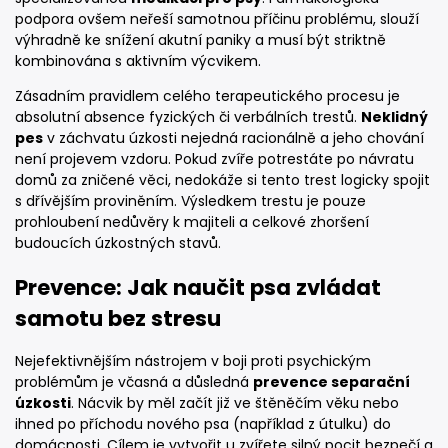
podpora ovšem neřeší samotnou příčinu problému, slouží
výhradně ke snížení akutní paniky a musí být striktně
kombinována s aktivním výcvikem.
Zásadním pravidlem celého terapeutického procesu je
absolutní absence fyzických či verbálních trestů.
Neklidný
pes
v záchvatu úzkosti nejedná racionálně a jeho chování
není projevem vzdoru. Pokud zvíře potrestáte po návratu
domů za zničené věci, nedokáže si tento trest logicky spojit
s dřívějším proviněním. Výsledkem trestu je pouze
prohloubení nedůvěry k majiteli a celkové zhoršení
budoucích úzkostných stavů.
Prevence: Jak naučit psa zvládat
samotu bez stresu
Nejefektivnějším nástrojem v boji proti psychickým
problémům je včasná a důsledná
prevence separační
úzkosti
. Nácvik by měl začít již ve štěněčím věku nebo
ihned po příchodu nového psa (například z útulku) do
domácnosti. Cílem je vytvořit u zvířete silný pocit bezpečí a