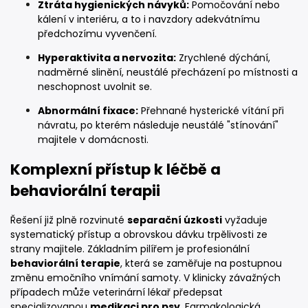
Ztráta hygienických návyků:
Pomočování nebo
kálení v interiéru, a to i navzdory adekvátnímu
předchozímu vyvenčení.
Hyperaktivita a nervozita:
Zrychlené dýchání,
nadměrné slinění, neustálé přecházení po místnosti a
neschopnost uvolnit se.
Abnormální fixace:
Přehnané hysterické vítání při
návratu, po kterém následuje neustálé "stínování"
majitele v domácnosti.
Komplexní přístup k léčbě a
behaviorální terapii
Řešení již plně rozvinuté
separační úzkosti
vyžaduje
systematický přístup a obrovskou dávku trpělivosti ze
strany majitele. Základním pilířem je profesionální
behaviorální terapie
, která se zaměřuje na postupnou
změnu emočního vnímání samoty. V klinicky závažných
případech může veterinární lékař předepsat
specializovanou
medikaci pro psy
. Farmakologická