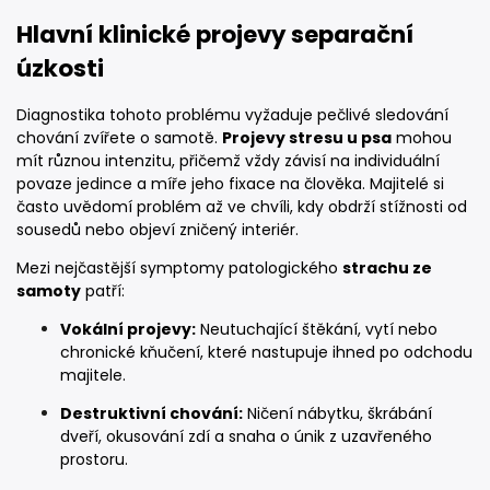
Hlavní klinické projevy separační
úzkosti
Diagnostika tohoto problému vyžaduje pečlivé sledování
chování zvířete o samotě.
Projevy stresu u psa
mohou
mít různou intenzitu, přičemž vždy závisí na individuální
povaze jedince a míře jeho fixace na člověka. Majitelé si
často uvědomí problém až ve chvíli, kdy obdrží stížnosti od
sousedů nebo objeví zničený interiér.
Mezi nejčastější symptomy patologického
strachu ze
samoty
patří:
Vokální projevy:
Neutuchající štěkání, vytí nebo
chronické kňučení, které nastupuje ihned po odchodu
majitele.
Destruktivní chování:
Ničení nábytku, škrábání
dveří, okusování zdí a snaha o únik z uzavřeného
prostoru.