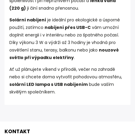
spolehlivost i při nepříznivém počasí a
lehká váha
(220 g)
ji činí snadno přenosnou.
Solární nabíjení
je ideální pro ekologické a úsporné
použití, zatímco
nabíjení přes USB-C
vám umožní
doplnit energii i v interiéru nebo za špatného počasí.
Díky výkonu 3 W a výdrži až 3 hodiny je vhodná pro
osvětlení stanu, terasy, balkonu nebo jako
nouzové
světlo při výpadku elektřiny
.
Ať už plánujete víkend v přírodě, večer na zahradě
nebo si chcete doma vytvořit pohodovou atmosféru,
solární LED lampa s USB nabíjením
bude vaším
skvělým společníkem.
KONTAKT