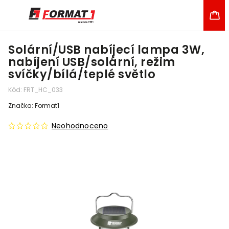
Solární/USB nabíjecí lampa 3W,
nabíjení USB/solární, režim
svíčky/bílá/teplé světlo
Kód:
FRT_HC_033
Značka:
Format1
Neohodnoceno