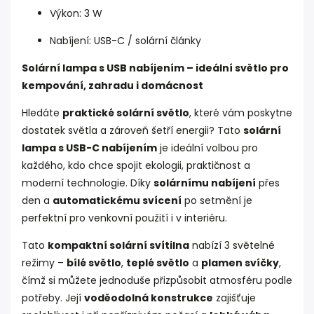
Výkon: 3 W
Nabíjení: USB-C / solární články
Solární lampa s USB nabíjením – ideální světlo pro
kempování, zahradu i domácnost
Hledáte
praktické solární světlo
, které vám poskytne
dostatek světla a zároveň šetří energii? Tato
solární
lampa s USB-C nabíjením
je ideální volbou pro
každého, kdo chce spojit ekologii, praktičnost a
moderní technologie. Díky
solárnímu nabíjení
přes
den a
automatickému svícení
po setmění je
perfektní pro venkovní použití i v interiéru.
Tato
kompaktní solární svítilna
nabízí 3 světelné
režimy –
bílé světlo
,
teplé světlo
a
plamen svíčky
,
čímž si můžete jednoduše přizpůsobit atmosféru podle
potřeby. Její
voděodolná konstrukce
zajišťuje