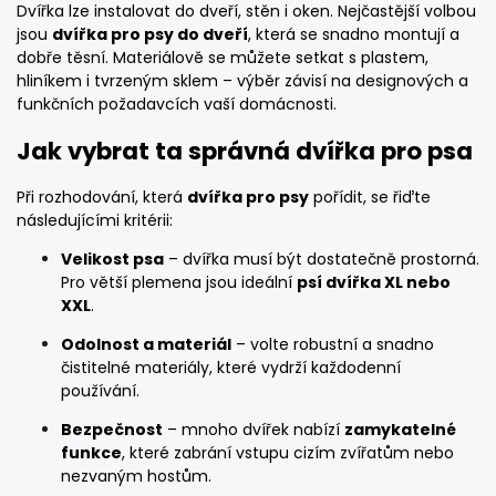
Dvířka lze instalovat do dveří, stěn i oken. Nejčastější volbou
jsou
dvířka pro psy do dveří
, která se snadno montují a
dobře těsní. Materiálově se můžete setkat s plastem,
hliníkem i tvrzeným sklem – výběr závisí na designových a
funkčních požadavcích vaší domácnosti.
Jak vybrat ta správná dvířka pro psa
Při rozhodování, která
dvířka pro psy
pořídit, se řiďte
následujícími kritérii:
Velikost psa
– dvířka musí být dostatečně prostorná.
Pro větší plemena jsou ideální
psí dvířka XL nebo
XXL
.
Odolnost a materiál
– volte robustní a snadno
čistitelné materiály, které vydrží každodenní
používání.
Bezpečnost
– mnoho dvířek nabízí
zamykatelné
funkce
, které zabrání vstupu cizím zvířatům nebo
nezvaným hostům.