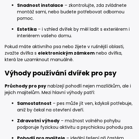
Snadnost instalace
– zkontrolujte, zda zvládnete
montáž sami, nebo budete potřebovat odbornou
pomoc.
Estetika
– i vzhled dvířek by měl ladit s exteriérem i
interiérem vašeho domu.
Pokud máte aktivního psa nebo žijete v rušnější oblasti,
zvažte dvířka s
elektronickým zámkem
nebo dvířka,
která lze uzamknout manuálně.
Výhody používání dvířek pro psy
Průchody pro psy
nabízejí pohodlí nejen mazlíčkům, ale i
jejich majitelům. Mezi hlavní výhody patří:
Samostatnost
– pes může jít ven, kdykoli potřebuje,
aniž by čekal na otevření dveří.
Zdravotní výhody
– možnost volného pohybu
podporuje fyzickou aktivitu a psychickou pohodu psa.
Pohodlí pro majitele
– ideální řešení při častém