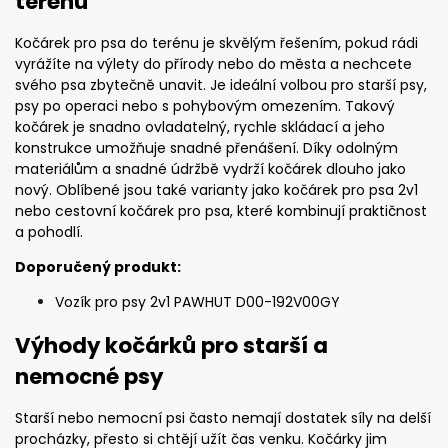
terénu
Kočárek pro psa do terénu je skvělým řešením, pokud rádi
vyrážíte na výlety do přírody nebo do města a nechcete
svého psa zbytečně unavit. Je ideální volbou pro starší psy,
psy po operaci nebo s pohybovým omezením. Takový
kočárek je snadno ovladatelný, rychle skládací a jeho
konstrukce umožňuje snadné přenášení. Díky odolným
materiálům a snadné údržbě vydrží kočárek dlouho jako
nový. Oblíbené jsou také varianty jako kočárek pro psa 2v1
nebo cestovní kočárek pro psa, které kombinují praktičnost
a pohodlí.
Doporučený produkt:
Vozík pro psy 2v1 PAWHUT D00-192V00GY
Výhody kočárků pro starší a
nemocné psy
Starší nebo nemocní psi často nemají dostatek síly na delší
procházky, přesto si chtějí užít čas venku. Kočárky jim