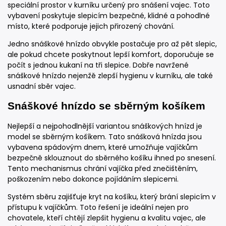
speciální prostor v kurníku určený pro snášení vajec. Toto
vybavení poskytuje slepicím bezpečné, klidné a pohodlné
místo, které podporuje jejich přirozený chování.
Jedno snáškové hnízdo obvykle postačuje pro až pět slepic,
ale pokud chcete poskytnout lepší komfort, doporučuje se
počít s jednou kukaní na tři slepice. Dobře navržené
snáškové hnízdo nejenžě zlepší hygienu v kurníku, ale také
usnadní sběr vajec.
Snáškové hnízdo se sběrným košíkem
Nejlepší a nejpohodlnější variantou snáškových hnízd je
model se sběrným košíkem. Tato snášková hnízda jsou
vybavena spádovým dnem, které umožňuje vajíčkům
bezpečně sklouznout do sběrného košíku ihned po snesení.
Tento mechanismus chrání vajíčka před znečištěním,
poškozením nebo dokonce pojídáním slepicemi.
Systém sběru zajišťuje kryt na košíku, který brání slepicím v
přístupu k vajíčkům. Toto řešení je ideální nejen pro
chovatele, kteří chtějí zlepšit hygienu a kvalitu vajec, ale