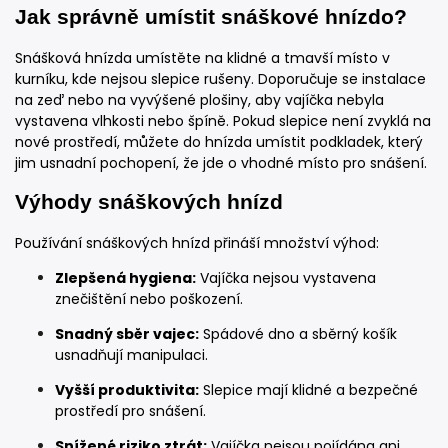
Jak správně umístit snáškové hnízdo?
Snášková hnízda umístěte na klidné a tmavší místo v
kurníku, kde nejsou slepice rušeny. Doporučuje se instalace
na zeď nebo na vyvýšené plošiny, aby vajíčka nebyla
vystavena vlhkosti nebo špíně. Pokud slepice není zvyklá na
nové prostředí, můžete do hnízda umístit podkladek, který
jim usnadní pochopení, že jde o vhodné místo pro snášení.
Výhody snáškových hnízd
Používání snáškových hnízd přináší množství výhod:
Zlepšená hygiena:
Vajíčka nejsou vystavena
znečištění nebo poškození.
Snadný sběr vajec:
Spádové dno a sběrný košík
usnadňují manipulaci.
Vyšší produktivita:
Slepice mají klidné a bezpečné
prostředí pro snášení.
Snížené riziko ztrát:
Vajíčka nejsou pojídána ani