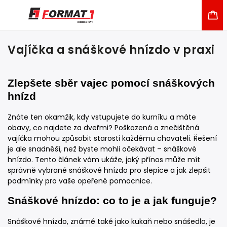
Vajíčka a snáškové hnízdo v praxi
Zlepšete sběr vajec pomocí snáškových
hnízd
Znáte ten okamžik, kdy vstupujete do kurníku a máte
obavy, co najdete za dveřmi? Poškozená a znečištěná
vajíčka mohou způsobit starosti každému chovateli. Řešení
je ale snadněší, než byste mohli očekávat – snáškové
hnízdo. Tento článek vám ukáže, jaký přínos může mít
správně vybrané snáškové hnízdo pro slepice a jak zlepšit
podmínky pro vaše opeřené pomocnice.
Snáškové hnízdo: co to je a jak funguje?
Snáškové hnízdo, známé také jako kukaň nebo snášedlo, je