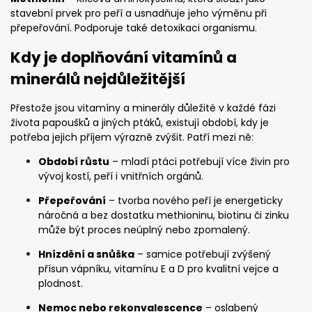
stavební prvek pro peří a usnadňuje jeho výměnu při
přepeřování. Podporuje také detoxikaci organismu.
Kdy je doplňování vitamínů a
minerálů nejdůležitější
Přestože jsou vitamíny a minerály důležité v každé fázi
života papoušků a jiných ptáků, existují období, kdy je
potřeba jejich příjem výrazně zvýšit. Patří mezi ně:
Období růstu
– mladí ptáci potřebují více živin pro
vývoj kostí, peří i vnitřních orgánů.
Přepeřování
– tvorba nového peří je energeticky
náročná a bez dostatku methioninu, biotinu či zinku
může být proces neúplný nebo zpomalený.
Hnízdění a snůška
– samice potřebují zvýšený
přísun vápníku, vitamínu E a D pro kvalitní vejce a
plodnost.
Nemoc nebo rekonvalescence
– oslabený