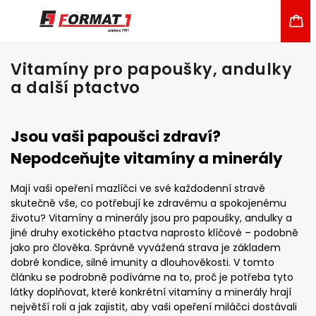
Vitamíny pro papoušky, andulky
a další ptactvo
Jsou vaši papoušci zdraví?
Nepodceňujte vitamíny a minerály
Mají vaši opeření mazlíčci ve své každodenní stravě
skutečně vše, co potřebují ke zdravému a spokojenému
životu? Vitamíny a minerály jsou pro papoušky, andulky a
jiné druhy exotického ptactva naprosto klíčové – podobně
jako pro člověka. Správně vyvážená strava je základem
dobré kondice, silné imunity a dlouhověkosti. V tomto
článku se podrobně podíváme na to, proč je potřeba tyto
látky doplňovat, které konkrétní vitamíny a minerály hrají
největší roli a jak zajistit, aby vaši opeření miláčci dostávali