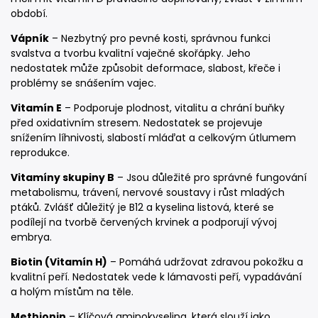
období.
Vápník
– Nezbytný pro pevné kosti, správnou funkci
svalstva a tvorbu kvalitní vaječné skořápky. Jeho
nedostatek může způsobit deformace, slabost, křeče i
problémy se snášením vajec.
Vitamín E
– Podporuje plodnost, vitalitu a chrání buňky
před oxidativním stresem. Nedostatek se projevuje
snížením líhnivosti, slabostí mláďat a celkovým útlumem
reprodukce.
Vitamíny skupiny B
– Jsou důležité pro správné fungování
metabolismu, trávení, nervové soustavy i růst mladých
ptáků. Zvlášť důležitý je B12 a kyselina listová, které se
podílejí na tvorbě červených krvinek a podporují vývoj
embrya.
Biotin (Vitamín H)
– Pomáhá udržovat zdravou pokožku a
kvalitní peří. Nedostatek vede k lámavosti peří, vypadávání
a holým místům na těle.
Methionin
– Klíčová aminokyselina, která slouží jako