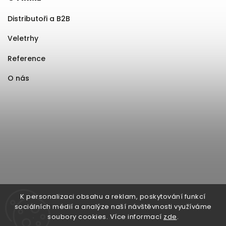
Distributoři a B2B
Veletrhy
Reference
O nás
K personalizaci obsahu a reklam, poskytování funkcí
sociálních médií a analýze naší návštěvnosti využíváme
soubory cookies. Více informací
zde
.