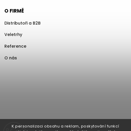
O FIRMĚ
Distributoři a B2B
Veletrhy
Reference
O nás
K personalizaci obsahu a reklam, poskytování funkcí