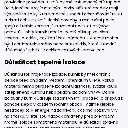
pravidelně provádět. Kurník by měl mít snadný přístup pro
úklid, ideálně s vyjímatelnými prvky. Některé modely mají
výsuvné trusníky, které značně usnadní odstraňování trusu
a zkrátí dobu čištění. Hladké povrchy a minimální počet
spojů a štěrbin zamezují usazování nečistot a výskytu
parazitů. Dobrý kurník umožní rychlý přístup ke všem
částem interiéru, což šetří čas i námahu. Užitečné mohou
být i odnímatelné stěny nebo střešní díly, které usnadní
důkladnější údržbu v delších časových intervalech.
Důležitost tepelné izolace
Důležitou roli hraje také izolace. Kurník by měl chránit
slepice před chladem, větrem i přehřátím v létě. Pokud
materiál nemá přirozené izolační vlastnosti, zvažte koupi
zatepleného kurníku nebo přidání izolační vrstvy. Dobře
izolovaný kurník udržuje stabilní vnitřní prostředí a přispívá k
pohodě slepic v každém ročním období. V zimě slepice
neztrácejí tolik energie na zahřívání, což má pozitivní vliv
na snášku, v létě jsou naopak chráněny před přehřátím.
Kromě izolace samotného materiálu je důležitá i správná