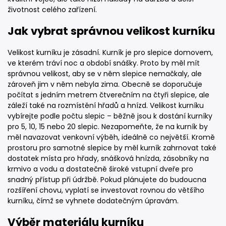
životnost celého zařízení.
Jak vybrat správnou velikost kurníku
Velikost kurníku je zásadní. Kurník je pro slepice domovem,
ve kterém tráví noc a období snášky. Proto by měl mít
správnou velikost, aby se v něm slepice nemačkaly, ale
zároveň jim v něm nebyla zima. Obecně se doporučuje
počítat s jedním metrem čtverečním na čtyři slepice, ale
záleží také na rozmístění hřadů a hnízd. Velikost kurníku
vybírejte podle počtu slepic – běžně jsou k dostání kurníky
pro 5, 10, 15 nebo 20 slepic. Nezapomeňte, že na kurník by
měl navazovat venkovní výběh, ideálně co největší. Kromě
prostoru pro samotné slepice by měl kurník zahrnovat také
dostatek místa pro hřady, snášková hnízda, zásobníky na
krmivo a vodu a dostatečně široké vstupní dveře pro
snadný přístup při údržbě. Pokud plánujete do budoucna
rozšíření chovu, vyplatí se investovat rovnou do většího
kurníku, čímž se vyhnete dodatečným úpravám.
Výběr materiálu kurníku