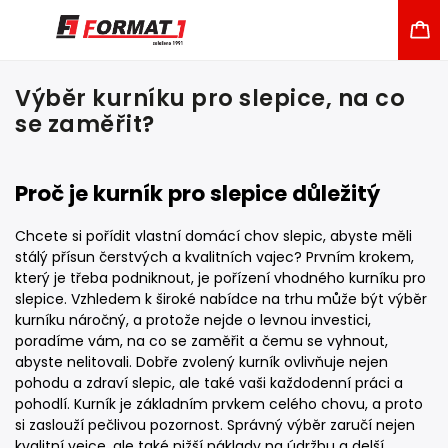
Výběr kurníku pro slepice, na co
se zaměřit?
Proč je kurník pro slepice důležitý
Chcete si pořídit vlastní domácí chov slepic, abyste měli
stálý přísun čerstvých a kvalitních vajec? Prvním krokem,
který je třeba podniknout, je pořízení vhodného kurníku pro
slepice. Vzhledem k široké nabídce na trhu může být výběr
kurníku náročný, a protože nejde o levnou investici,
poradíme vám, na co se zaměřit a čemu se vyhnout,
abyste nelitovali. Dobře zvolený kurník ovlivňuje nejen
pohodu a zdraví slepic, ale také vaši každodenní práci a
pohodlí. Kurník je základním prvkem celého chovu, a proto
si zaslouží pečlivou pozornost. Správný výběr zaručí nejen
kvalitní vejce, ale také nižší náklady na údržbu a delší