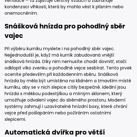
ventilace – ta zajišťuje čerstvý vzduch a zabraňuje
kondenzaci vlhkosti, která by mohla vést k plísním nebo
onemocněním.
Snášková hnízda pro pohodlný sběr
vajec
Při výběru kurníku myslete i na pohodlný sběr vajec.
Nejjednodušší je, když má kurník zabudovaná vnější
snášková hnízda. Díky nim nemusíte chodit dovnitř, stačí
odklopit víko zvenku a pohodlně vejce sesbírat. Tento prvek
oceníte především při každodenním sběru. Snášková
hnízda by měla být umístěna na klidném a tmavším místě
kurníku, aby se v nich slepice cítily bezpečně. Ideální jsou
hnízda s měkkou podestýlkou a mírným sklonem, který
umožňuje odvalení vajec do sběrného prostoru. Moderní
systémy zahrnují i uzavíratelné hnízdní boxy, které chrání
vejce před pošlapáním nebo požíráním ostatními
slepicemi.
Automatická dvířka pro větší