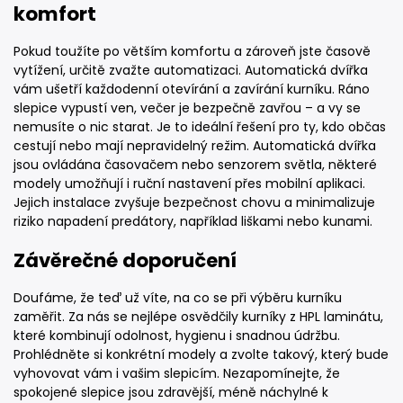
komfort
Pokud toužíte po větším komfortu a zároveň jste časově
vytížení, určitě zvažte automatizaci. Automatická dvířka
vám ušetří každodenní otevírání a zavírání kurníku. Ráno
slepice vypustí ven, večer je bezpečně zavřou – a vy se
nemusíte o nic starat. Je to ideální řešení pro ty, kdo občas
cestují nebo mají nepravidelný režim. Automatická dvířka
jsou ovládána časovačem nebo senzorem světla, některé
modely umožňují i ruční nastavení přes mobilní aplikaci.
Jejich instalace zvyšuje bezpečnost chovu a minimalizuje
riziko napadení predátory, například liškami nebo kunami.
Závěrečné doporučení
Doufáme, že teď už víte, na co se při výběru kurníku
zaměřit. Za nás se nejlépe osvědčily kurníky z HPL laminátu,
které kombinují odolnost, hygienu i snadnou údržbu.
Prohlédněte si konkrétní modely a zvolte takový, který bude
vyhovovat vám i vašim slepicím. Nezapomínejte, že
spokojené slepice jsou zdravější, méně náchylné k