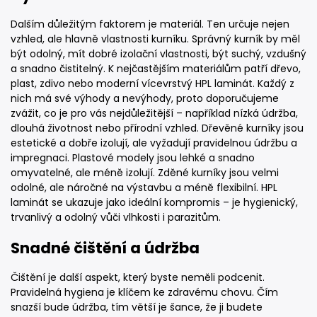
Dalším důležitým faktorem je materiál. Ten určuje nejen
vzhled, ale hlavně vlastnosti kurníku. Správný kurník by měl
být odolný, mít dobré izolační vlastnosti, být suchý, vzdušný
a snadno čistitelný. K nejčastějším materiálům patří dřevo,
plast, zdivo nebo moderní vícevrstvý HPL laminát. Každý z
nich má své výhody a nevýhody, proto doporučujeme
zvážit, co je pro vás nejdůležitější – například nízká údržba,
dlouhá životnost nebo přírodní vzhled. Dřevěné kurníky jsou
estetické a dobře izolují, ale vyžadují pravidelnou údržbu a
impregnaci. Plastové modely jsou lehké a snadno
omyvatelné, ale méně izolují. Zděné kurníky jsou velmi
odolné, ale náročné na výstavbu a méně flexibilní. HPL
laminát se ukazuje jako ideální kompromis – je hygienický,
trvanlivý a odolný vůči vlhkosti i parazitům.
Snadné čištění a údržba
Čištění je další aspekt, který byste neměli podcenit.
Pravidelná hygiena je klíčem ke zdravému chovu. Čím
snazší bude údržba, tím větší je šance, že ji budete