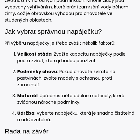
životnost i v náročných podmínkách. Mnohé žlaby jsou
vybaveny vyhříváním, které brání zamrzání vody během
zimy, což je obrovskou výhodou pro chovatele ve
studených oblastech.
Jak vybrat správnou napáječku?
Při výběru napáječky je třeba zvážit několik faktorů:
Velikost stáda
: Zvažte kapacitu napáječky podle
počtu zvířat, která ji budou používat.
Podmínky chovu
: Pokud chováte zvířata na
pastvinách, zvolte modely s ochranou proti
zamrznutí.
Materiál
: Upřednostněte odolné materiály, které
zvládnou náročné podmínky.
Údržba
: Vyberte napáječku, která je snadno čistitelná
a udržovatelná.
Rada na závěr