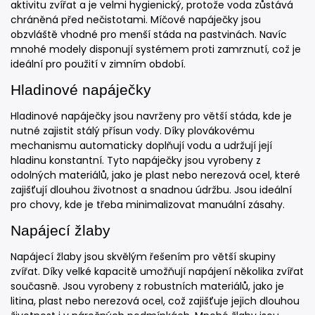
aktivitu zvířat a je velmi hygienický, protože voda zůstává
chráněná před nečistotami. Míčové napáječky jsou
obzvláště vhodné pro menší stáda na pastvinách. Navíc
mnohé modely disponují systémem proti zamrznutí, což je
ideální pro použití v zimním období.
Hladinové napáječky
Hladinové napáječky jsou navrženy pro větší stáda, kde je
nutné zajistit stálý přísun vody. Díky plovákovému
mechanismu automaticky doplňují vodu a udržují její
hladinu konstantní. Tyto napáječky jsou vyrobeny z
odolných materiálů, jako je plast nebo nerezová ocel, které
zajišťují dlouhou životnost a snadnou údržbu. Jsou ideální
pro chovy, kde je třeba minimalizovat manuální zásahy.
Napájecí žlaby
Napájecí žlaby jsou skvělým řešením pro větší skupiny
zvířat. Díky velké kapacitě umožňují napájení několika zvířat
současně. Jsou vyrobeny z robustních materiálů, jako je
litina, plast nebo nerezová ocel, což zajišťuje jejich dlouhou