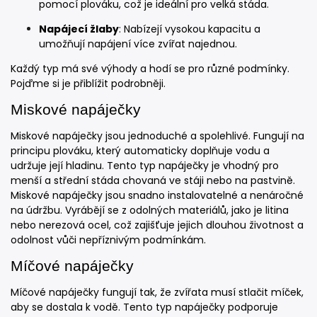
pomocí plováku, což je ideální pro velká stáda.
Napájecí žlaby
: Nabízejí vysokou kapacitu a
umožňují napájení více zvířat najednou.
Každý typ má své výhody a hodí se pro různé podmínky.
Pojďme si je přiblížit podrobněji.
Miskové napáječky
Miskové napáječky jsou jednoduché a spolehlivé. Fungují na
principu plováku, který automaticky doplňuje vodu a
udržuje její hladinu. Tento typ napáječky je vhodný pro
menší a střední stáda chovaná ve stáji nebo na pastvině.
Miskové napáječky jsou snadno instalovatelné a nenáročné
na údržbu. Vyrábějí se z odolných materiálů, jako je litina
nebo nerezová ocel, což zajišťuje jejich dlouhou životnost a
odolnost vůči nepříznivým podmínkám.
Míčové napáječky
Míčové napáječky fungují tak, že zvířata musí stlačit míček,
aby se dostala k vodě. Tento typ napáječky podporuje