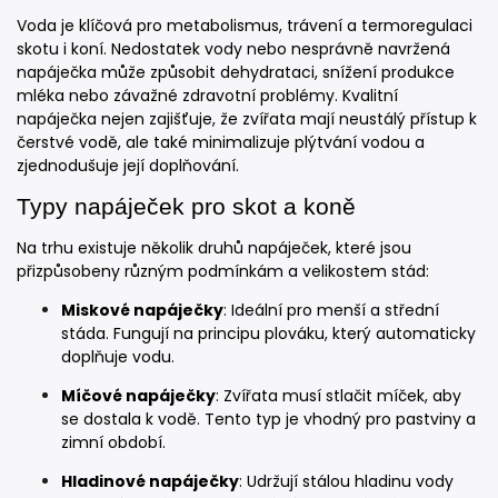
Voda je klíčová pro metabolismus, trávení a termoregulaci
skotu i koní. Nedostatek vody nebo nesprávně navržená
napáječka může způsobit dehydrataci, snížení produkce
mléka nebo závažné zdravotní problémy. Kvalitní
napáječka nejen zajišťuje, že zvířata mají neustálý přístup k
čerstvé vodě, ale také minimalizuje plýtvání vodou a
zjednodušuje její doplňování.
Typy napáječek pro skot a koně
Na trhu existuje několik druhů napáječek, které jsou
přizpůsobeny různým podmínkám a velikostem stád:
Miskové napáječky
: Ideální pro menší a střední
stáda. Fungují na principu plováku, který automaticky
doplňuje vodu.
Míčové napáječky
: Zvířata musí stlačit míček, aby
se dostala k vodě. Tento typ je vhodný pro pastviny a
zimní období.
Hladinové napáječky
: Udržují stálou hladinu vody