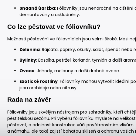
Snadná údržba
: Fóliovníky jsou nenáročné na čiště
demontovány a uskladněny.
Co lze pěstovat ve fóliovníku?
Možnosti pěstování ve fóliovnících jsou velmi široké. Mezi nejč
Zelenina
: Rajčata, papriky, okurky, salát, śpenát nebo ř
Bylinky
: Bazalka, petržel, koriandr, tymián a další aroma
Ovoce
: Jahody, melouny a další drobné ovoce.
Exotické rostliny
: Fóliovníky mohou vytvořit ideální p
jsou orchideje nebo citrusy.
Rada na závěr
Fóliovníky jsou skvělým nástrojem pro zahradníky, kteří chtějí
pěstitelskou sezónu. Při výběru fóliovníku myslete na velikost 
pěstovat, a odolnost konstrukce vůči povětrnostním vlivům. 
a námahu, ale také zajistí bohatou sklizeň a ochranu vašich ro