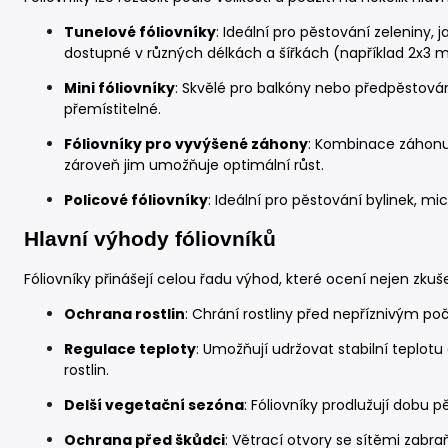
Tunelové fóliovníky
: Ideální pro pěstování zeleniny, 
dostupné v různých délkách a šířkách (například 2x3 m
Mini fóliovníky
: Skvělé pro balkóny nebo předpěstová
přemístitelné.
Fóliovníky pro vyvýšené záhony
: Kombinace záhonu 
zároveň jim umožňuje optimální růst.
Policové fóliovníky
: Ideální pro pěstování bylinek, m
Hlavní výhody fóliovníků
Fóliovníky přinášejí celou řadu výhod, které ocení nejen zkuše
Ochrana rostlin
: Chrání rostliny před nepříznivým poč
Regulace teploty
: Umožňují udržovat stabilní teplotu 
rostlin.
Delší vegetační sezóna
: Fóliovníky prodlužují dobu 
Ochrana před škůdci
: Větrací otvory se sítěmi zabra