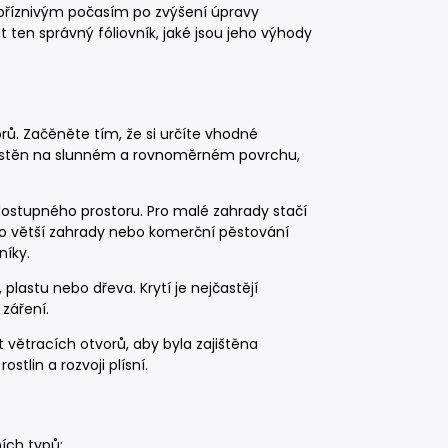
epříznivým počasím po zvýšení úpravy
 ten správný fóliovník, jaké jsou jeho výhody
torů. Začěněte tím, že si určíte vhodné
místěn na slunném a rovnoměrném povrchu,
a dostupného prostoru. Pro malé zahrady stačí
Pro větší zahrady nebo komerční pěstování
níky.
 plastu nebo dřeva. Krytí je nejčastějí
 záření.
 větracích otvorů, aby byla zajištěna
tlin a rozvoji plísní.
ních typů: