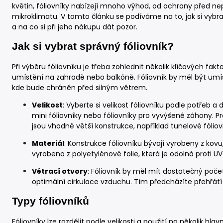
květin, fóliovníky nabízejí mnoho výhod, od ochrany před n
mikroklimatu. V tomto článku se podíváme na to, jak si vybrat
a na co si při jeho nákupu dát pozor.
Jak si vybrat správný fóliovník?
Při výběru fóliovníku je třeba zohlednit několik klíčových fak
umístění na zahradě nebo balkóně. Fóliovník by měl být u
kde bude chráněn před silným větrem.
Velikost
: Vyberte si velikost fóliovníku podle potřeb 
mini fóliovníky nebo fóliovníky pro vyvýšené záhony. 
jsou vhodné větší konstrukce, například tunelové fóliov
Materiál
: Konstrukce fóliovníku bývají vyrobeny z kovu,
vyrobeno z polyetylénové folie, která je odolná proti UV
Větrací otvory
: Fóliovník by měl mít dostatečný počet
optimální cirkulace vzduchu. Tím předcházíte přehřátí ros
Typy fóliovníků
Fóliovníky lze rozdělit podle velikosti a použití na několik hlav