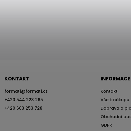
KONTAKT
INFORMACE
format1
@
format1.cz
Kontakt
+420 544 223 265
Vše k nákupu
+420 603 253 728
Doprava a pl
Obchodní po
GDPR