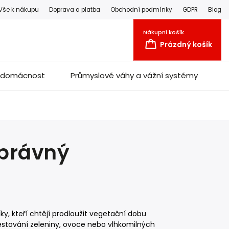
Vše k nákupu
Doprava a platba
Obchodní podmínky
GDPR
Blog
Nákupní košík
Prázdný košík
a domácnost
Průmyslové váhy a vážní systémy
správný
, kteří chtějí prodloužit vegetační dobu
 pěstování zeleniny, ovoce nebo vlhkomilných