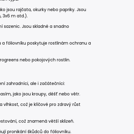
jako jsou rajčata, okurky nebo papriky. Jsou
, 3x6 m atd.).
ní sazenic. Jsou skladné a snadno
a fóliovníku poskytuje rostlinám ochranu a
icrogreens nebo pokojových rostlin.
ní zahradníci, ale i začátečníci:
asím, jako jsou kroupy, déšť nebo větr.
a vlhkost, což je klíčové pro zdravý růst
pěstování, což znamená větší sklizeň.
ňují pronikání škůdců do fóliovníku.