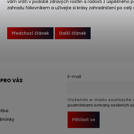
vám vrátí v podobě zdravých rostlin a radosti z úspěšného 
zahradu fóliovníkem a užívejte si krásy zahradničení po celý 
Předchozí článek
Další článek
E-mail
 PRO VÁS
Vložením e-mailu souhlasíte 
podmínkami ochrany osobních ú
atba
dmínky
Přihlásit se