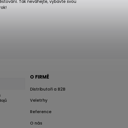
pěstování. Tak neváhejte, vybavte svou
rok!
O FIRMĚ
Distributoři a B2B
s
Veletrhy
dajů
Reference
O nás