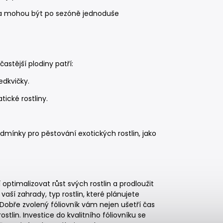
ní a mohou být po sezóně jednoduše
astější plodiny patří:
edkvičky.
tické rostliny.
odmínky pro pěstování exotických rostlin, jako
 optimalizovat růst svých rostlin a prodloužit
vaší zahrady, typ rostlin, které plánujete
Dobře zvolený fóliovník vám nejen ušetří čas
stlin. Investice do kvalitního fóliovníku se