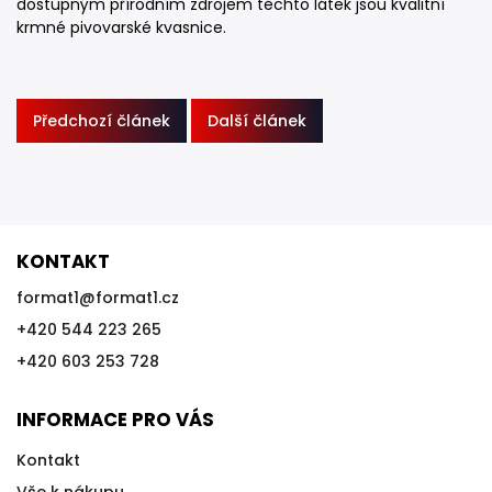
dostupným přírodním zdrojem těchto látek jsou kvalitní
krmné pivovarské kvasnice.
Předchozí článek
Další článek
KONTAKT
format1
@
format1.cz
+420 544 223 265
+420 603 253 728
INFORMACE PRO VÁS
Kontakt