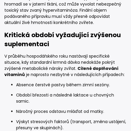
hromadí se v jaterní tkáni, což může vyvolat nebezpečný
toxický stav zvaný hypervitaminóza. Finální objem
podávaného přípravku musí vždy přesně odpovídat
aktuální živé hmotnosti konkrétního zvířete.
Kritická období vyžadující zvýšenou
suplementaci
V průběhu hospodářského roku nastávají specifické
situace, kdy standardní krmná dávka nedokáže pokrýt
zvýšené metabolické nároky zvířat.
Cílené doplňování
vitamínů
je naprosto nezbytné v následujících případech:
Absence čerstvé pastvy během zimní sezóny.
Období březosti a následné laktace u chovných
samic.
Náročný proces odstavu mláďat od matky.
Výskyt stresových faktorů (transport, změna ustájení,
přesuny ve skupinách).