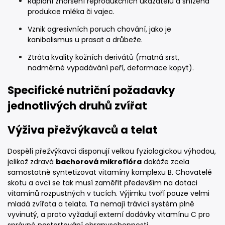
Rapidní zhoršení reprodukčních ukazatelů a snížená
produkce mléka či vajec.
Vznik agresivních poruch chování, jako je
kanibalismus u prasat a drůbeže.
Ztráta kvality kožních derivátů (matná srst,
nadměrné vypadávání peří, deformace kopyt).
Specifické nutriční požadavky
jednotlivých druhů zvířat
Výživa přežvýkavců a telat
Dospělí přežvýkavci disponují velkou fyziologickou výhodou,
jelikož zdravá
bachorová mikroflóra
dokáže zcela
samostatně syntetizovat vitamíny komplexu B. Chovatelé
skotu a ovcí se tak musí zaměřit především na dotaci
vitamínů rozpustných v tucích. Výjimku tvoří pouze velmi
mladá zvířata a telata. Ta nemají trávicí systém plně
vyvinutý, a proto vyžadují externí dodávky vitamínu C pro
správné nastartování obranyschopnosti.