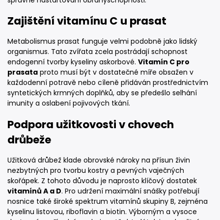
Zajištění vitamínu C u prasat
Metabolismus prasat funguje velmi podobně jako lidský
organismus. Tato zvířata zcela postrádají schopnost
endogenní tvorby kyseliny askorbové.
Vitamín C pro
prasata
proto musí být v dostatečné míře obsažen v
každodenní potravě nebo cíleně přidáván prostřednictvím
syntetických krmných doplňků, aby se předešlo selhání
imunity a oslabení pojivových tkání.
Podpora užitkovosti v chovech
drůbeže
Užitková drůbež klade obrovské nároky na přísun živin
nezbytných pro tvorbu kostry a pevných vaječných
skořápek. Z tohoto důvodu je naprosto klíčový dostatek
vitamínů A a D
. Pro udržení maximální snášky potřebují
nosnice také široké spektrum vitamínů skupiny B, zejména
kyselinu listovou, riboflavin a biotin. Výborným a vysoce