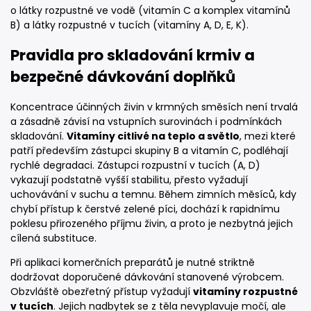
o látky rozpustné ve vodě (vitamín C a komplex vitamínů
B) a látky rozpustné v tucích (vitamíny A, D, E, K).
Pravidla pro skladování krmiv a
bezpečné dávkování doplňků
Koncentrace účinných živin v krmných směsích není trvalá
a zásadně závisí na vstupních surovinách i podmínkách
skladování.
Vitamíny citlivé na teplo a světlo
, mezi které
patří především zástupci skupiny B a vitamín C, podléhají
rychlé degradaci. Zástupci rozpustní v tucích (A, D)
vykazují podstatně vyšší stabilitu, přesto vyžadují
uchovávání v suchu a temnu. Během zimních měsíců, kdy
chybí přístup k čerstvé zelené píci, dochází k rapidnímu
poklesu přirozeného příjmu živin, a proto je nezbytná jejich
cílená substituce.
Při aplikaci komerčních preparátů je nutné striktně
dodržovat doporučené dávkování stanovené výrobcem.
Obzvláště obezřetný přístup vyžadují
vitamíny rozpustné
v tucích
. Jejich nadbytek se z těla nevyplavuje močí, ale