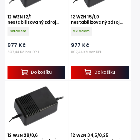
12 WZN 12/1
12 WZN 15/1,0
nestabilizovaný zdroj
nestabilizovaný zdroj
AC/DC 12,0V 1,0A
AC/DC 15,0V 1,0A
Skladem
Skladem
977 Kč
977 Kč
807,44 Kč bez DPH
807,44 Kč bez DPH
Do košíku
Do košíku
12 WZN 28/0,6
12 WZN 34,5/0,25