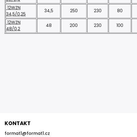
12WZN
34,5
250
230
80
34,5/0,25
12WZN
48
200
230
100
48/0,2
KONTAKT
format1
@
format1.cz