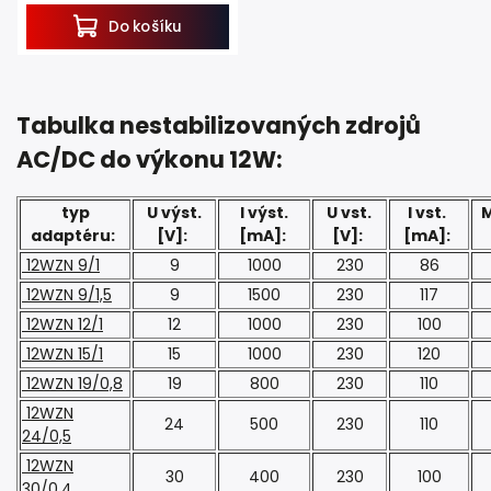
Do košíku
Tabulka nestabilizovaných zdrojů
AC/DC do výkonu 12W:
typ
U výst.
I výst.
U vst.
I vst.
M
adaptéru:
[V]:
[mA]:
[V]:
[mA]:
12WZN 9/1
9
1000
230
86
12WZN 9/1,5
9
1500
230
117
12WZN 12/1
12
1000
230
100
12WZN 15/1
15
1000
230
120
12WZN 19/0,8
19
800
230
110
12WZN
24
500
230
110
24/0,5
12WZN
30
400
230
100
30/0,4