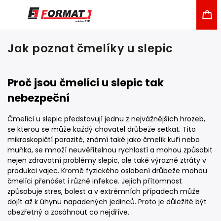
Jak poznat čmelíky u slepic
Proč jsou čmelíci u slepic tak
nebezpeční
Čmelíci u slepic představují jednu z nejvážnějších hrozeb,
se kterou se může každý chovatel drůbeže setkat. Tito
mikroskopičtí parazité, známí také jako čmelík kuří nebo
muňka, se množí neuvěřitelnou rychlostí a mohou způsobit
nejen zdravotní problémy slepic, ale také výrazné ztráty v
produkci vajec. Kromě fyzického oslabení drůbeže mohou
čmelíci přenášet i různé infekce. Jejich přítomnost
způsobuje stres, bolest a v extrémních případech může
dojít až k úhynu napadených jedinců. Proto je důležité být
obezřetný a zasáhnout co nejdříve.