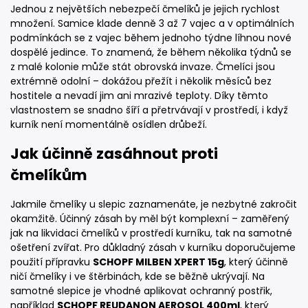
Jednou z největších nebezpečí čmelíků je jejich rychlost
množení. Samice klade denně 3 až 7 vajec a v optimálních
podmínkách se z vajec během jednoho týdne líhnou nové
dospělé jedince. To znamená, že během několika týdnů se
z malé kolonie může stát obrovská invaze. Čmelíci jsou
extrémně odolní – dokážou přežít i několik měsíců bez
hostitele a nevadí jim ani mrazivé teploty. Díky těmto
vlastnostem se snadno šíří a přetrvávají v prostředí, i když
kurník není momentálně osídlen drůbeží.
Jak účinně zasáhnout proti
čmelíkům
Jakmile čmelíky u slepic zaznamenáte, je nezbytné zakročit
okamžitě. Účinný zásah by měl být komplexní – zaměřený
jak na likvidaci čmelíků v prostředí kurníku, tak na samotné
ošetření zvířat. Pro důkladný zásah v kurníku doporučujeme
použití přípravku
SCHOPF MILBEN XPERT 15g
, který účinně
ničí čmelíky i ve štěrbinách, kde se běžně ukrývají. Na
samotné slepice je vhodné aplikovat ochranný postřik,
například
SCHOPF REUDANON AEROSOL 400ml
, který