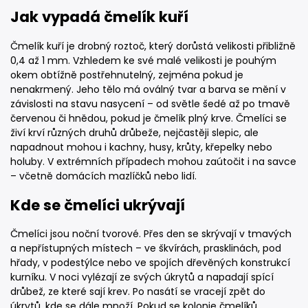
Jak vypadá čmelík kuří
Čmelík kuří je drobný roztoč, který dorůstá velikosti přibližně
0,4 až 1 mm. Vzhledem ke své malé velikosti je pouhým
okem obtížně postřehnutelný, zejména pokud je
nenakrmený. Jeho tělo má oválný tvar a barva se mění v
závislosti na stavu nasycení – od světle šedé až po tmavě
červenou či hnědou, pokud je čmelík plný krve. Čmelíci se
živí krví různých druhů drůbeže, nejčastěji slepic, ale
napadnout mohou i kachny, husy, krůty, křepelky nebo
holuby. V extrémních případech mohou zaútočit i na savce
– včetně domácích mazlíčků nebo lidí.
Kde se čmelíci ukrývají
Čmelíci jsou noční tvorové. Přes den se skrývají v tmavých
a nepřístupných místech – ve škvírách, prasklinách, pod
hřady, v podestýlce nebo ve spojích dřevěných konstrukcí
kurníku. V noci vylézají ze svých úkrytů a napadají spící
drůbež, ze které sají krev. Po nasátí se vracejí zpět do
úkrytů, kde se dále množí. Pokud se kolonie čmelíků