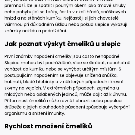
přemnoží, lze je spatřit i pouhým okem jako tmavé shluky
nebo pohybující se tečky, často v okolí hřadů, snáškových
hnízd a na stěnách kurníku. Nejčastěji si jich chovatelé
všimnou při důkladném úklidu nebo pokud slepice vykazují
známky neklidu a podráždění.
Jak poznat výskyt čmelíků u slepic
První známky napadení čmelíky jsou často nenápadné.
Slepice mohou být podrážděné, více se škrábat, neochotně
vcházet do kurníku nebo se vyhýbat určitým místům. S
postupujícím napadením se objevuje snížená snůška,
hubnutí, bledé hřebínky a v některých případech i krevní
skvrny na vejcích. V extrémních případech, zejména u
mladých nebo oslabených jedinců, může dojít až k úhynu.
Přítomnost čmelíků může rovněž ohrozit celou populaci
drůbeže a jejich dlouhodobé působení způsobuje vyčerpání
organismu a snížení imunity.
Rychlost množení čmelíků