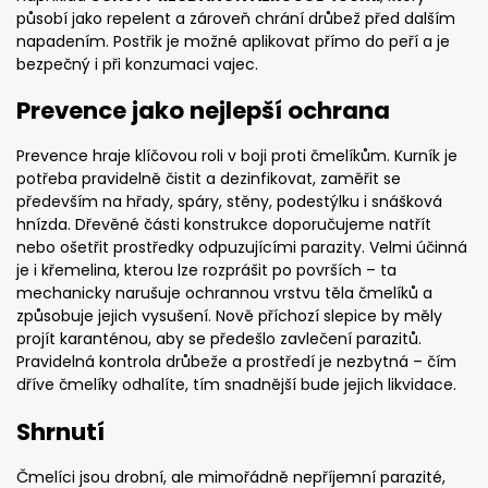
působí jako repelent a zároveň chrání drůbež před dalším
napadením. Postřik je možné aplikovat přímo do peří a je
bezpečný i při konzumaci vajec.
Prevence jako nejlepší ochrana
Prevence hraje klíčovou roli v boji proti čmelíkům. Kurník je
potřeba pravidelně čistit a dezinfikovat, zaměřit se
především na hřady, spáry, stěny, podestýlku i snášková
hnízda. Dřevěné části konstrukce doporučujeme natřít
nebo ošetřit prostředky odpuzujícími parazity. Velmi účinná
je i křemelina, kterou lze rozprášit po površích – ta
mechanicky narušuje ochrannou vrstvu těla čmelíků a
způsobuje jejich vysušení. Nově příchozí slepice by měly
projít karanténou, aby se předešlo zavlečení parazitů.
Pravidelná kontrola drůbeže a prostředí je nezbytná – čím
dříve čmelíky odhalíte, tím snadnější bude jejich likvidace.
Shrnutí
Čmelíci jsou drobní, ale mimořádně nepříjemní parazité,