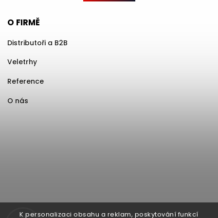
O FIRMĚ
Distributoři a B2B
Veletrhy
Reference
O nás
K personalizaci obsahu a reklam, poskytování funkcí