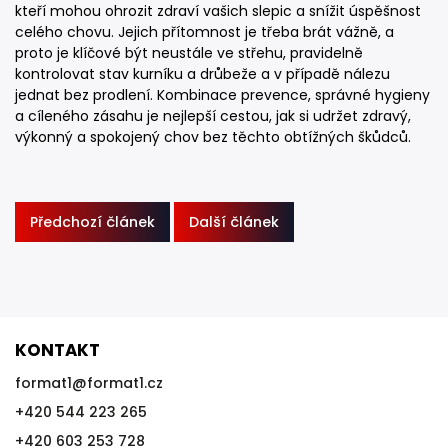
kteří mohou ohrozit zdraví vašich slepic a snížit úspěšnost
celého chovu. Jejich přítomnost je třeba brát vážně, a
proto je klíčové být neustále ve střehu, pravidelně
kontrolovat stav kurníku a drůbeže a v případě nálezu
jednat bez prodlení. Kombinace prevence, správné hygieny
a cíleného zásahu je nejlepší cestou, jak si udržet zdravý,
výkonný a spokojený chov bez těchto obtížných škůdců.
Předchozí článek
Další článek
KONTAKT
format1
@
format1.cz
+420 544 223 265
+420 603 253 728