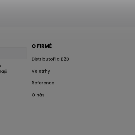
O FIRMĚ
Distributoři a B2B
s
Veletrhy
dajů
Reference
O nás