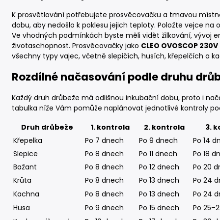
K prosvětlování potřebujete prosvěcovačku a tmavou místno
dobu, aby nedošlo k poklesu jejich teploty. Položte vejce na 
Ve vhodných podmínkách byste měli vidět žilkování, vývoj em
životaschopnost. Prosvěcovačky jako
CLEO OVOSCOP 230V
všechny typy vajec, včetně slepičích, husích, křepelčích a k
Rozdílné načasování podle druhu drů
Každý druh drůbeže má odlišnou inkubační dobu, proto i nača
tabulka níže Vám pomůže naplánovat jednotlivé kontroly pod
Druh drůbeže
1. kontrola
2. kontrola
3. k
Křepelka
Po 7 dnech
Po 9 dnech
Po 14 d
Slepice
Po 8 dnech
Po 11 dnech
Po 18 d
Bažant
Po 8 dnech
Po 12 dnech
Po 20 
Krůta
Po 8 dnech
Po 13 dnech
Po 24 
Kachna
Po 8 dnech
Po 13 dnech
Po 24 
Husa
Po 9 dnech
Po 15 dnech
Po 25–