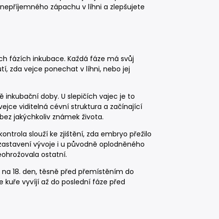
nepříjemného zápachu v líhni a zlepšujete
ch fázích inkubace. Každá fáze má svůj
í, zda vejce ponechat v líhni, nebo jej
ně inkubační doby. U slepičích vajec je to
ejce viditelná cévní struktura a začínající
bez jakýchkoliv známek života.
kontrola slouží ke zjištění, zda embryo přežilo
 zastavení vývoje i u původně oplodněného
eohrožovala ostatní.
e na 18. den, těsně před přemístěním do
 kuře vyvíjí až do poslední fáze před