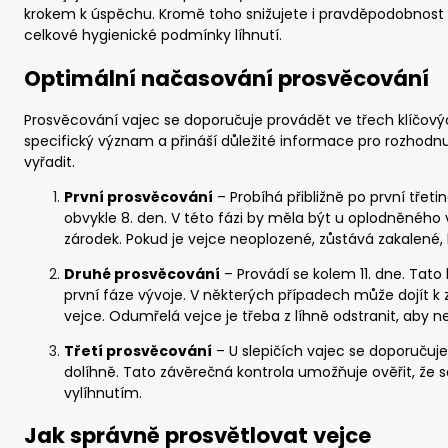
krokem k úspěchu. Kromě toho snižujete i pravděpodobnost 
celkové hygienické podmínky líhnutí.
Optimální načasování prosvěcování
Prosvěcování vajec se doporučuje provádět ve třech klíčový
specifický význam a přináší důležité informace pro rozhodnut
vyřadit.
První prosvěcování
– Probíhá přibližně po první třeti
obvykle 8. den. V této fázi by měla být u oplodněného v
zárodek. Pokud je vejce neoplozené, zůstává zakalené, 
Druhé prosvěcování
– Provádí se kolem 11. dne. Tato 
první fáze vývoje. V některých případech může dojít k
vejce. Odumřelá vejce je třeba z líhně odstranit, aby n
Třetí prosvěcování
– U slepičích vajec se doporučuj
dolíhně. Tato závěrečná kontrola umožňuje ověřit, že se
vylíhnutím.
Jak správně prosvětlovat vejce