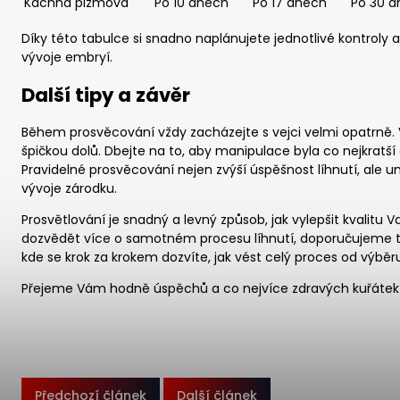
Kachna pižmová
Po 10 dnech
Po 17 dnech
Po 30 
Díky této tabulce si snadno naplánujete jednotlivé kontroly 
vývoje embryí.
Další tipy a závěr
Během prosvěcování vždy zacházejte s vejci velmi opatrně. 
špičkou dolů. Dbejte na to, aby manipulace byla co nejkratší a
Pravidelné prosvěcování nejen zvýší úspěšnost líhnutí, al
vývoje zárodku.
Prosvětlování je snadný a levný způsob, jak vylepšit kvalitu
dozvědět více o samotném procesu líhnutí, doporučujeme tak
kde se krok za krokem dozvíte, jak vést celý proces od výběr
Přejeme Vám hodně úspěchů a co nejvíce zdravých kuřátek
Předchozí článek
Další článek