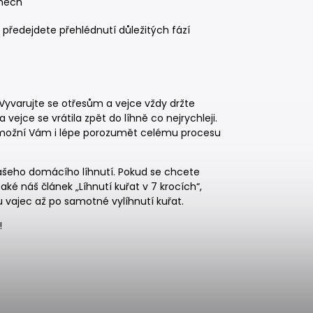
dnech
a předejdete přehlédnutí důležitých fází
Vyvarujte se otřesům a vejce vždy držte
 vejce se vrátila zpět do líhně co nejrychleji.
e umožní Vám i lépe porozumět celému procesu
 Vašeho domácího líhnutí. Pokud se chcete
é náš článek „Líhnutí kuřat v 7 krocích“,
u vajec až po samotné vylíhnutí kuřat.
!