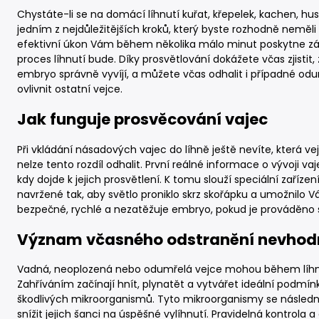
Chystáte-li se na domácí líhnutí kuřat, křepelek, kachen, hu
jedním z nejdůležitějších kroků, který byste rozhodně neměl
efektivní úkon Vám během několika málo minut poskytne zá
proces líhnutí bude. Díky prosvětlování dokážete včas zjistit
embryo správně vyvíjí, a můžete včas odhalit i případné od
ovlivnit ostatní vejce.
Jak funguje prosvěcování vajec
Při vkládání násadových vajec do líhně ještě nevíte, která vej
nelze tento rozdíl odhalit. První reálné informace o vývoji v
kdy dojde k jejich prosvětlení. K tomu slouží speciální zaříze
navržené tak, aby světlo proniklo skrz skořápku a umožnilo V
bezpečné, rychlé a nezatěžuje embryo, pokud je prováděno 
Význam včasného odstranění nevhod
Vadná, neoplozená nebo odumřelá vejce mohou během líhnu
Zahříváním začínají hnít, plynatět a vytvářet ideální podmínk
škodlivých mikroorganismů. Tyto mikroorganismy se následn
snížit jejich šanci na úspěšné vylíhnutí. Pravidelná kontrola 