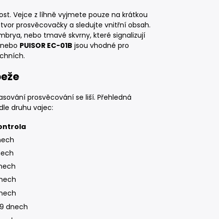
st. Vejce z líhně vyjmete pouze na krátkou
otvor prosvěcovačky a sledujte vnitřní obsah.
brya, nebo tmavé skvrny, které signalizují
nebo
PUISOR EC-01B
jsou vhodné pro
achních.
beže
sování prosvěcování se liší. Přehledná
le druhu vajec:
ontrola
nech
nech
dnech
dnech
dnech
29 dnech