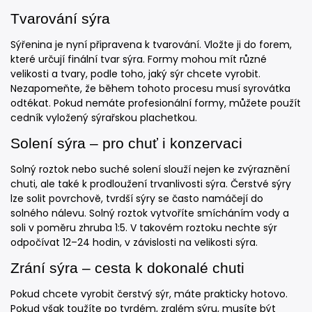
Tvarování sýra
Sýřenina je nyní připravena k tvarování. Vložte ji do forem,
které určují finální tvar sýra. Formy mohou mít různé
velikosti a tvary, podle toho, jaký sýr chcete vyrobit.
Nezapomeňte, že během tohoto procesu musí syrovátka
odtékat. Pokud nemáte profesionální formy, můžete použít
cedník vyložený sýrařskou plachetkou.
Solení sýra – pro chuť i konzervaci
Solný roztok nebo suché solení slouží nejen ke zvýraznění
chuti, ale také k prodloužení trvanlivosti sýra. Čerstvé sýry
lze solit povrchově, tvrdší sýry se často namáčejí do
solného nálevu. Solný roztok vytvoříte smícháním vody a
soli v poměru zhruba 1:5. V takovém roztoku nechte sýr
odpočívat 12–24 hodin, v závislosti na velikosti sýra.
Zrání sýra – cesta k dokonalé chuti
Pokud chcete vyrobit čerstvý sýr, máte prakticky hotovo.
Pokud však toužíte po tvrdém, zralém sýru, musíte být