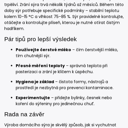
trpěliví. Zrání sýra trvá několik týdnů až měsíců. Během této
doby sýr potřebuje specifické podmínky – stabilní teplotu
kolem 10–15 °C a vlhkost 75–85 %. Sýr pravidelně kontrolujte,
otáčejte a kontrolujte plíseň, kterou je nutné otírat čistým
hadříkem.
Pár tipů pro lepší výsledek
Používejte čerstvé mléko
– čím čerstvější mléko,
tím chutnější sýr.
Přesné měření teploty
– správná teplota při
pasterizaci a zrání je klíčem k úspěchu.
Hygiena je základ
– čistota formy, nástrojů a
prostředí je nezbytná pro prevenci kontaminace.
Experimentujte
– přidejte bylinky, česnek nebo
koření do sýřeniny pro jedinečnou chuť.
Rada na závěr
Výroba domácího sýra je skvělý způsob, jak si vychutnat