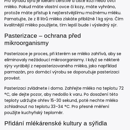
Pro výrobu sýra je ideální čerstvé a čisté kozí nebo ovčí
mléko. Pokud máte vlastní ovce či kozy, máte vyhráno,
protože máte přístup k nejčerstvějšímu možnému mléku.
Pamatujte, že z 8 litrů mléka získáte přibližně 1 kg sýra. Čím
kvalitnější mléko použijete, tím lepší bude i výsledný sýr.
Pasterizace – ochrana před
mikroorganismy
Pasterizace je proces, při kterém se mléko zahřívá, aby se
eliminovaly nežádoucí mikroorganismy. I když se některé
sýry vyrábějí z nepasterizovaného mléka, jako například
parmazán, pro domácí výrobu se doporučuje pasterizaci
provést.
Pasterizaci zvládnete i doma. Zahřejte mléko na teplotu 72
°C, ale dejte pozor, aby nedošlo k varu. Po dosažení této
teploty udržujte ohřev 15-30 sekund, poté nechte mléko
zchladnout na teplotu 33–34 °C. Pro přesné měření
použijte kuchyňský teploměr.
Přidání mlékárenské kultury a sýřidla