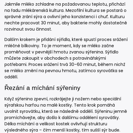
Jakmile mléko zchladne na požadovanou teplotu, přichází
na řadu mlékárenská kultura. Mezofilní kultura se postará o
správné zrání sýra a ovlivní jeho konzistenci i chuť. Kulturu
nechte pracovat 30 minut, aby bakterie mohly dostatečně
rozvinout svou činnost.
Dalším krokem je přidání sýřidla, které spustí proces srážení
mléčné bílkoviny. To je moment, kdy se mléko začne
proměňovat v pevnější hmotu zvanou sýřenina. Sýřidlo
můžete zakoupit v obchodech s potravinářskými
potřebami. Proces srážení trvá 30–60 minut, během nichž
se mléko změní na pevnou hmotu, zatímco syrovátka se
oddělí.
Řezání a míchání sýřeniny
Když sýřenina zpevní, rozkrájejte ji nožem nebo speciální
sýrařskou harfou na malé kostky. Tento krok pomáhá
uvolnit syrovátku, která se následně oddělí. Sýřeninu jemně
promíchávejte, aby došlo k dalšímu oddělení syrovátky.
Délka míchání a velikost kostek ovlivňují strukturu
výsledného sýra – čím menší kostky, tím sušší sýr bude.