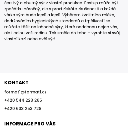
čerstvý a chutný sýr z vlastní produkce. Postup může být
zpočátku náročný, ale s praxí získáte zkušenosti a každá
várka sýra bude lepší a lepší. Výběrem kvalitního mléka,
dodržováním hygienických standardů a trpělivostí se
můžete těšit na lahodné sýry, které nadchnou nejen vás,
ale i celou vaši rodinu. Tak směle do toho – vyrobte si svůj
vlastní kozí nebo ovčí sýr!
KONTAKT
format1
@
format1.cz
+420 544 223 265
+420 603 253 728
INFORMACE PRO VÁS