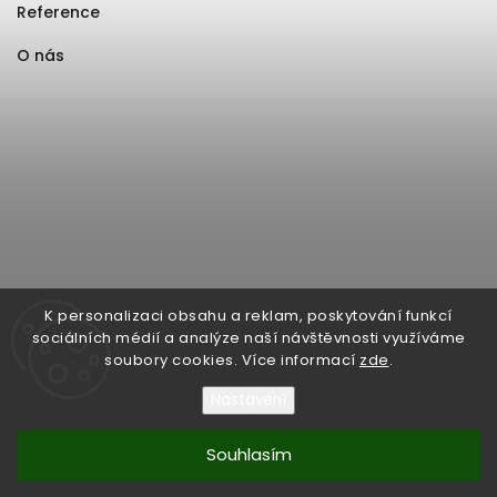
Reference
O nás
K personalizaci obsahu a reklam, poskytování funkcí
sociálních médií a analýze naší návštěvnosti využíváme
soubory cookies. Více informací
zde
.
Nastavení
Souhlasím
Copyright 2026
Format1
. Všechna práva vyhrazena.
Upravit nastavení cookies