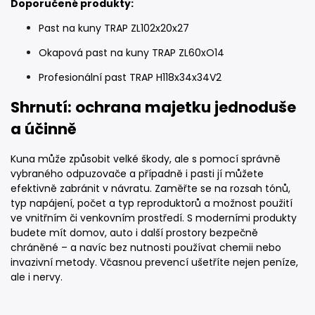
Doporučené produkty:
Past na kuny TRAP ZL102x20x27
Okapová past na kuny TRAP ZL60xO14
Profesionální past TRAP H118x34x34V2
Shrnutí: ochrana majetku jednoduše
a účinně
Kuna může způsobit velké škody, ale s pomocí správně
vybraného odpuzovače a případně i pasti jí můžete
efektivně zabránit v návratu. Zaměřte se na rozsah tónů,
typ napájení, počet a typ reproduktorů a možnost použití
ve vnitřním či venkovním prostředí. S moderními produkty
budete mít domov, auto i další prostory bezpečně
chráněné – a navíc bez nutnosti používat chemii nebo
invazivní metody. Včasnou prevencí ušetříte nejen peníze,
ale i nervy.