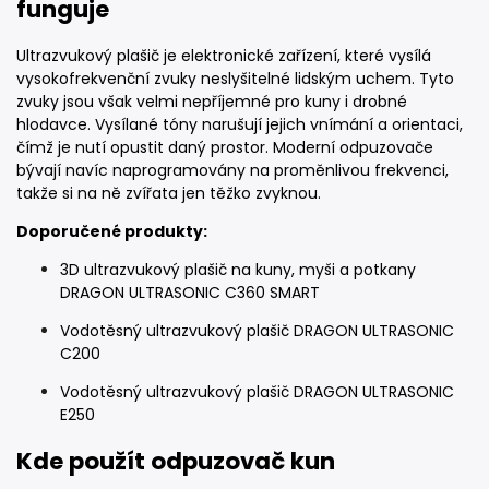
funguje
Ultrazvukový plašič je elektronické zařízení, které vysílá
vysokofrekvenční zvuky neslyšitelné lidským uchem. Tyto
zvuky jsou však velmi nepříjemné pro kuny i drobné
hlodavce. Vysílané tóny narušují jejich vnímání a orientaci,
čímž je nutí opustit daný prostor. Moderní odpuzovače
bývají navíc naprogramovány na proměnlivou frekvenci,
takže si na ně zvířata jen těžko zvyknou.
Doporučené produkty:
3D ultrazvukový plašič na kuny, myši a potkany
DRAGON ULTRASONIC C360 SMART
Vodotěsný ultrazvukový plašič DRAGON ULTRASONIC
C200
Vodotěsný ultrazvukový plašič DRAGON ULTRASONIC
E250
Kde použít odpuzovač kun