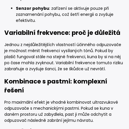
Senzor pohybu
: zařízení se aktivuje pouze při
zaznamenání pohybu, což šetří energii a zvyšuje
efektivitu.
Variabilní frekvence: proč je důležitá
Jednou z nejdůležitějších vlastností účinného odpuzovače
je možnost měnit frekvenci vysílaných tónů. Pokud by
plašič fungoval stále na stejné frekvenci, kuna by si na něj
po čase mohla zvyknout. Variabilní frekvence tomuto riziku
zabraňuje a zvyšuje šanci, že se škůdce už nevrátí.
Kombinace s pastmi: komplexní
řešení
Pro maximální efekt je vhodné kombinovat ultrazvukové
odpuzovače s mechanickými pastmi. Pokud se kuna v
daném prostoru už zabydlela, past ji může odchytit a
odpuzovač následně zabrání jejímu návratu.