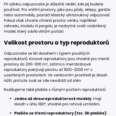
Při výběru odpuzovače je důležité vědět, kde jej budete
používat. Pro vnitřní prostory, jako jsou půdy, sklepy, garáže
nebo automobily, postačí klasický ultrazvukový odpuzovač.
Pokud však chcete chránit prostor venku, například
zahradu, stodolu či pergolu, je nezbytné zvolit vodotěsný
model, který odolá vlivům počasí.
Velikost prostoru a typ reproduktorů
Odpuzovače se liší dosahem i typem použitých
reproduktorů. Kovové reproduktory jsou vhodné pro menší
prostory do 200–300 m², zatímco membránové
reproduktory pokrývají plochu až 1500–2000 m² v
uzavřených prostorách. Ve venkovním prostředí je dosah
nižší, protože zvuk se zde neodráží od stěn.
Rozlišujeme také plašiče s různým počtem reproduktorů:
Jedno až dvoureproduktorové modely
: mají
dosah v úhlu 180°, vhodné pro rohové umístění.
Plašiče se třemi reproduktory (tzv. 3D plašiče)
: