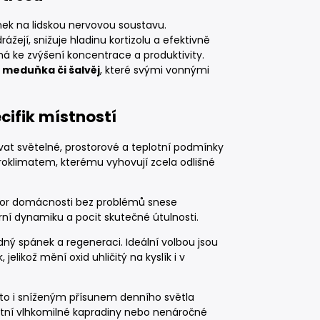
nek na lidskou nervovou soustavu.
rážejí, snižuje hladinu kortizolu a efektivně
há ke zvýšení koncentrace a produktivity.
 meduňka či šalvěj
, které svými vonnými
cifik místností
vat světelné, prostorové a teplotní podmínky
roklimatem, kterému vyhovují zcela odlišné
stor domácnosti bez problémů snese
erní dynamiku a pocit skutečné útulnosti.
dný spánek a regeneraci. Ideální volbou jsou
jelikož mění oxid uhličitý na kyslík i v
sto i sníženým přísunem denního světla
latní vlhkomilné kapradiny nebo nenáročné