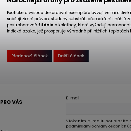
Náročnější druhy pro zkušené pěstitel
Exotické a vysoce dekorativní exempláře bývají velmi citliv
snášejí zimní průvan, studený substrát, přemokření i náhlé z
pestrobarevné
fitónie
a kalathey, které vyžadují permanent
indická azalka, jež prosperuje výhradně při nižších teplotách 
Předchozí článek
Další článek
E-mail
 PRO VÁS
Vložením e-mailu souhlasíte 
podmínkami ochrany osobních ú