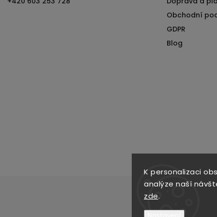
+420 603 253 728
Doprava a pl
Obchodní po
GDPR
Blog
K personalizaci ob
analýze naší návšt
zde
.
Nastavení