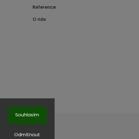
Reference
O nás
Souhlasím
Odmítnout