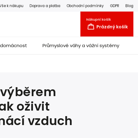
Vše k nákupu
Doprava a platba
Obchodní podmínky
GDPR
Blog
Nákupní košík
Prázdný košík
a domácnost
Průmyslové váhy a vážní systémy
 výběrem
ak oživit
omácí vzduch