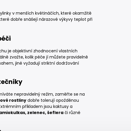
bylinky v menších květináčích, které okamžitě
 které dobře snášejí nárazové výkyvy teplot při
péči
u je objektivní zhodnocení vlastních
lně zvažte, kolik péče jí můžete pravidelně
hem, jiné vyžadují striktní dodržování
tečníky
 míváte nepravidelný režim, zaměřte se na
vé rostliny
dobře tolerují opožděnou
. Extrémním příkladem jsou kaktusy a
amiokulkas, zelenec, šeflera
či různé