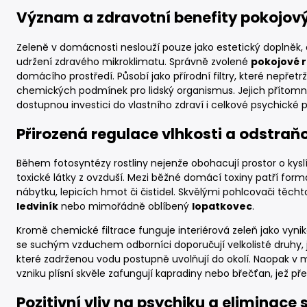
Význam a zdravotní benefity pokojovýc
Zeleně v domácnosti neslouží pouze jako estetický doplněk, 
udržení zdravého mikroklimatu. Správně zvolené
pokojové r
domácího prostředí. Působí jako přírodní filtry, které nepřetrž
chemických podmínek pro lidský organismus. Jejich přítomnos
dostupnou investici do vlastního zdraví i celkové psychické 
Přirozená regulace vlhkosti a odstraň
Během fotosyntézy rostliny nejenže obohacují prostor o kyslí
toxické látky z ovzduší. Mezi běžné domácí toxiny patří form
nábytku, lepicích hmot či čistidel. Skvělými pohlcovači těc
ledviník
nebo mimořádně oblíbený
lopatkovec
.
Kromě chemické filtrace funguje interiérová zeleň jako vynikaj
se suchým vzduchem odborníci doporučují velkolisté druhy, 
které zadrženou vodu postupně uvolňují do okolí. Naopak v 
vzniku plísní skvěle zafungují kapradiny nebo břečťan, jež p
Pozitivní vliv na psychiku a eliminace 