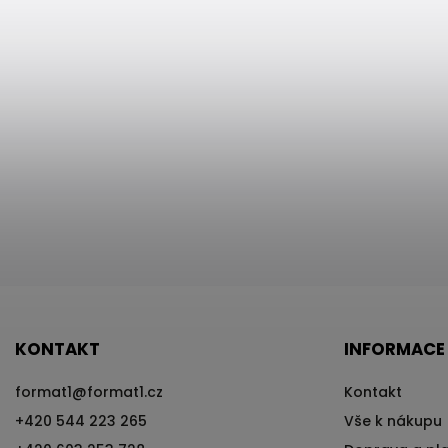
KONTAKT
INFORMACE
format1
@
format1.cz
Kontakt
+420 544 223 265
Vše k nákupu