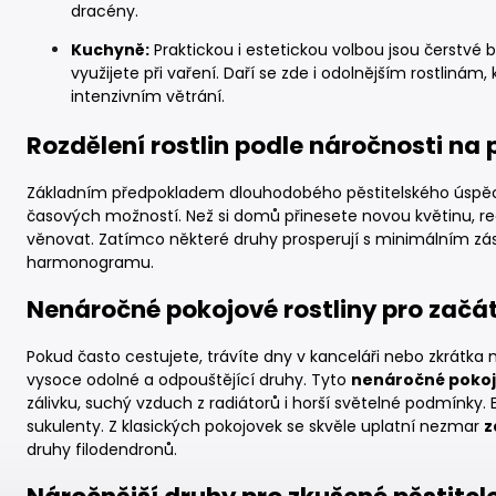
dracény.
Kuchyně:
Praktickou i estetickou volbou jsou čerstvé 
využijete při vaření. Daří se zde i odolnějším rostlinám,
intenzivním větrání.
Rozdělení rostlin podle náročnosti na 
Základním předpokladem dlouhodobého pěstitelského úspěch
časových možností. Než si domů přinesete novou květinu, reá
věnovat. Zatímco některé druhy prosperují s minimálním zása
harmonogramu.
Nenáročné pokojové rostliny pro začá
Pokud často cestujete, trávíte dny v kanceláři nebo zkrátka
vysoce odolné a odpouštějící druhy. Tyto
nenáročné pokojo
zálivku, suchý vzduch z radiátorů i horší světelné podmínky
sukulenty. Z klasických pokojovek se skvěle uplatní nezmar
z
druhy filodendronů.