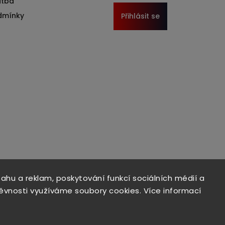
atba
dmínky
Přihlásit se
sahu a reklam, poskytování funkcí sociálních médií a
ěvnosti využíváme soubory cookies. Více informací
Copyright 2026
Format1
. Všechna práva vyhrazena.
Upravit nastavení cookies