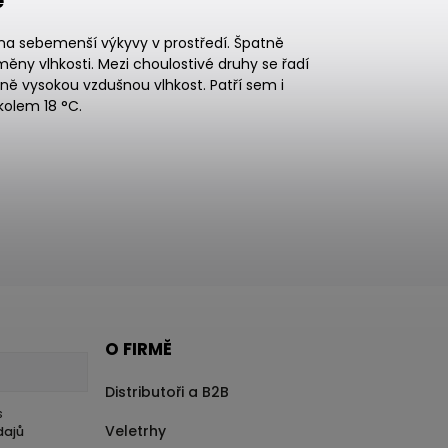
e
é na sebemenší výkyvy v prostředí. Špatně
měny vlhkosti. Mezi choulostivé druhy se řadí
ně vysokou vzdušnou vlhkost. Patří sem i
kolem 18 °C.
O FIRMĚ
Distributoři a B2B
s
Veletrhy
dajů