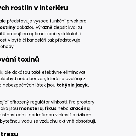
h rostlin v interiéru
ale představuje vysoce funkční prvek pro
ostliny
dokážou výrazně zlepšit kvalitu
itě pracují na optimalizaci fyzikálních i
t v bytě či kanceláři tak představuje
pohody.
ování toxinů
k, ale dokážou také efektivně eliminovat
aldehyd nebo benzen, které se uvolňují z
hto nebezpečných látek jsou
tchýnin jazyk,
ící přirozený regulátor vlhkosti. Pro prostory
jako jsou
monstera, fíkus
nebo
dracéna
,
místnostech s nadměrnou vlhkostí a rizikem
řebytečnou vodu ze vzduchu aktivně absorbují.
stresu