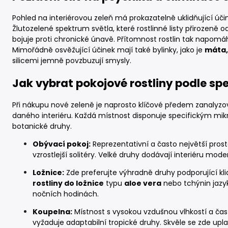
Pohled na interiérovou zeleň má prokazatelně uklidňující úči
Žlutozelené spektrum světla, které rostlinné listy přirozeně od
bojuje proti chronické únavě. Přítomnost rostlin tak napomá
Mimořádně osvěžující účinek mají také bylinky, jako je
máta,
silicemi jemně povzbuzují smysly.
Jak vybrat pokojové rostliny podle spe
Při nákupu nové zeleně je naprosto klíčové předem zanalyzo
daného interiéru. Každá místnost disponuje specifickým mik
botanické druhy.
Obývací pokoj:
Reprezentativní a často největší pro
vzrostlejší solitéry. Velké druhy dodávají interiéru mod
Ložnice:
Zde preferujte výhradně druhy podporující kli
rostliny do ložnice
typu
aloe vera
nebo tchýnin jazyk, 
nočních hodinách.
Koupelna:
Místnost s vysokou vzdušnou vlhkostí a ča
vyžaduje adaptabilní tropické druhy. Skvěle se zde up