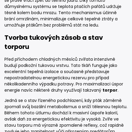
se právě vrací zpět do tělního jádra. Díky tomuto
důmyslnému systému se teplota ptačích pařátů udržuje
těsně kolem bodu mrazu. Tento mechanismus účinně
brání omrzlinám, minimalizuje celkové tepelné ztráty a
umožňuje ptákům bez problémů stát na ledu.
Tvorba tukových zásob a stav
torporu
Před příchodem chladných měsíců zvířata intenzivně
budují podkožní tukovou vrstvu. Tato tkáň funguje jako
excelentní tepelná izolace a současně představuje
nepostradatelnou energetickou rezervu pro případ
několikadenního výpadku potravy. Pro maximalizaci úspor
energie navíc některé druhy využívají takzvaný
torpor
.
Jedná se o stav řízeného podchlazení, kdy pták záměrně
zpomalí svůj bazální metabolismus a sníží tělesnou teplotu.
Během tohoto útlumu dochází k masivní úspoře kalorií,
avšak daň za energetickou efektivitu je vysoká. Zvíře ve
stavu torporu má výrazně zpomalené reflexy, což rapidně
zvyšuje jeho zranitelnost vůči přirozeným predátorům.