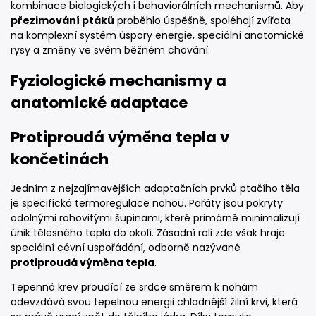
kombinace biologických i behaviorálních mechanismů. Aby
přezimování ptáků
proběhlo úspěšně, spoléhají zvířata
na komplexní systém úspory energie, speciální anatomické
rysy a změny ve svém běžném chování.
Fyziologické mechanismy a
anatomické adaptace
Protiproudá výměna tepla v
končetinách
Jedním z nejzajímavějších adaptačních prvků ptačího těla
je specifická termoregulace nohou. Pařáty jsou pokryty
odolnými rohovitými šupinami, které primárně minimalizují
únik tělesného tepla do okolí. Zásadní roli zde však hraje
speciální cévní uspořádání, odborně nazývané
protiproudá výměna tepla
.
Tepenná krev proudící ze srdce směrem k nohám
odevzdává svou tepelnou energii chladnější žilní krvi, která