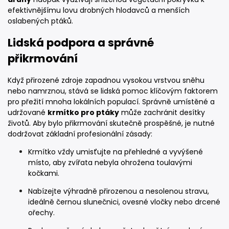
efektivnějšímu lovu drobných hlodavců a menších
oslabených ptáků.
Lidská podpora a správné
přikrmování
Když přirozené zdroje zapadnou vysokou vrstvou sněhu
nebo namrznou, stává se lidská pomoc klíčovým faktorem
pro přežití mnoha lokálních populací. Správně umístěné a
udržované
krmítko pro ptáky
může zachránit desítky
životů. Aby bylo přikrmování skutečně prospěšné, je nutné
dodržovat základní profesionální zásady:
Krmítko vždy umisťujte na přehledné a vyvýšené
místo, aby zvířata nebyla ohrožena toulavými
kočkami.
Nabízejte výhradně přirozenou a nesolenou stravu,
ideálně černou slunečnici, ovesné vločky nebo drcené
ořechy.