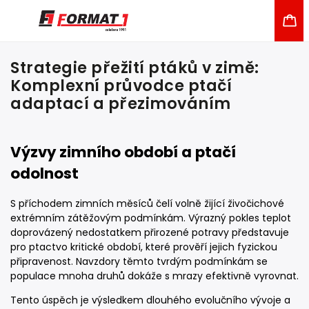
Strategie přežití ptáků v zimě:
Komplexní průvodce ptačí
adaptací a přezimováním
Výzvy zimního období a ptačí
odolnost
S příchodem zimních měsíců čelí volně žijící živočichové
extrémním zátěžovým podmínkám. Výrazný pokles teplot
doprovázený nedostatkem přirozené potravy představuje
pro ptactvo kritické období, které prověří jejich fyzickou
připravenost. Navzdory těmto tvrdým podmínkám se
populace mnoha druhů dokáže s mrazy efektivně vyrovnat.
Tento úspěch je výsledkem dlouhého evolučního vývoje a