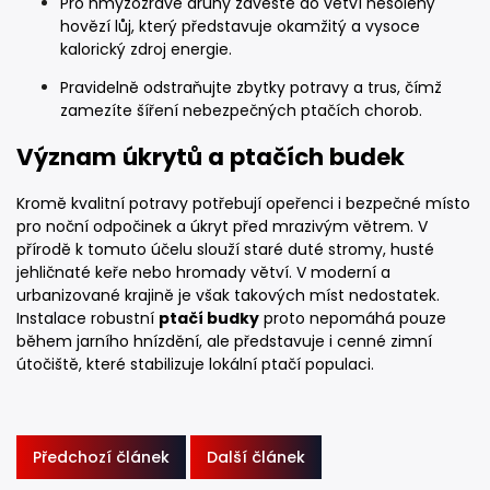
Pro hmyzožravé druhy zavěste do větví nesolený
hovězí lůj, který představuje okamžitý a vysoce
kalorický zdroj energie.
Pravidelně odstraňujte zbytky potravy a trus, čímž
zamezíte šíření nebezpečných ptačích chorob.
Význam úkrytů a ptačích budek
Kromě kvalitní potravy potřebují opeřenci i bezpečné místo
pro noční odpočinek a úkryt před mrazivým větrem. V
přírodě k tomuto účelu slouží staré duté stromy, husté
jehličnaté keře nebo hromady větví. V moderní a
urbanizované krajině je však takových míst nedostatek.
Instalace robustní
ptačí budky
proto nepomáhá pouze
během jarního hnízdění, ale představuje i cenné zimní
útočiště, které stabilizuje lokální ptačí populaci.
Předchozí článek
Další článek