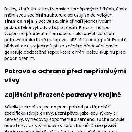
Druhy, které zimu tráví v našich zeměpisných šířkách, často
mění svou sociální strukturu a sdružují se do velkých
zimních hejn
. Život ve skupině přináší jednotlivcům
prokazatelné výhody v boji o přežití. Ptáci si mohou
vzájemně předávat informace o nalezených zdrojích
potravy a kolektivně detekovat blížící se nebezpečí. Fyzická
blízkost desítek jedinců při společném hřadování navíc
generuje dodatečné teplo, které chrání celou skupinu před
podchlazením.
Potrava a ochrana před nepříznivými
vlivy
Zajištění přirozené potravy v krajině
Ačkoliv je zimní krajina na první pohled pustá, nabízí
specifické zdroje obživy. Běžní pěvci, jako jsou sýkory či
červenky, vyhledávají zapomenutá semena, suché bobule
nebo hmyz ukrytý hluboko v kůře stromů. Dravé
ptačí
druhy
naopak využívají sníženou vegetační pokrývku k