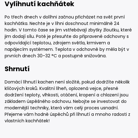
Vylíhnutí kachňátek
Po třech dnech v dolíhni začnou přicházet na svět první
kachňátka. Nechte je v líhni doschnout minimálně 24
hodin. V tomto čase se jim vstřebávají zbytky žloutku, které
jim dodají sílu. Poté je přesuňte do připravené odchovny s
odpovídající teplotou, zdrojem světla, krmivem a
napájecím systémem. Teplota v odchovně by měla být v
prvních dnech 30–32 °C a postupně snižována.
Shrnutí
Domácí líhnutí kachen není složité, pokud dodržíte několik
klíčových kroků. Kvalitní líheň, oplozená vejce, přesné
dodržení teploty, vlhkosti, otáčení, kropení a chlazení jsou
základem úspěšného odchovu. Nebojte se investovat do
modernější techniky, která vám celý proces usnadní.
Přejeme vám hodně úspěchů při líhnutí a mnoho radosti z
vlastních kachňátek!