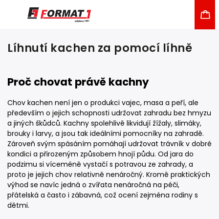
Líhnutí kachen za pomocí líhně
Proč chovat právě kachny
Chov kachen není jen o produkci vajec, masa a peří, ale
především o jejich schopnosti udržovat zahradu bez hmyzu
a jiných škůdců. Kachny spolehlivě likvidují žížaly, slimáky,
brouky i larvy, a jsou tak ideálními pomocníky na zahradě.
Zároveň svým spásáním pomáhají udržovat trávník v dobré
kondici a přirozeným způsobem hnojí půdu. Od jara do
podzimu si víceméně vystačí s potravou ze zahrady, a
proto je jejich chov relativně nenáročný. Kromě praktických
výhod se navíc jedná o zvířata nenáročná na péči,
přátelská a často i zábavná, což ocení zejména rodiny s
dětmi.