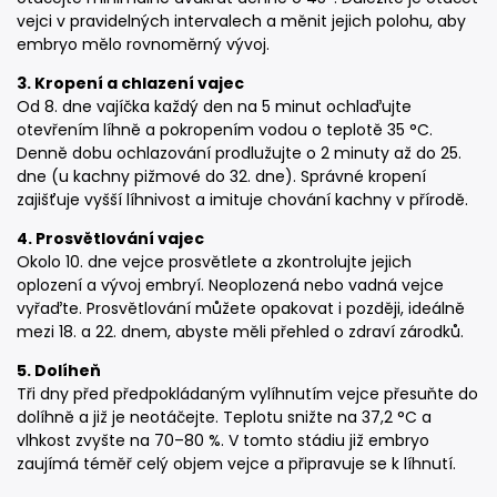
vejci v pravidelných intervalech a měnit jejich polohu, aby
embryo mělo rovnoměrný vývoj.
3. Kropení a chlazení vajec
Od 8. dne vajíčka každý den na 5 minut ochlaďujte
otevřením líhně a pokropením vodou o teplotě 35 °C.
Denně dobu ochlazování prodlužujte o 2 minuty až do 25.
dne (u kachny pižmové do 32. dne). Správné kropení
zajišťuje vyšší líhnivost a imituje chování kachny v přírodě.
4. Prosvětlování vajec
Okolo 10. dne vejce prosvětlete a zkontrolujte jejich
oplození a vývoj embryí. Neoplozená nebo vadná vejce
vyřaďte. Prosvětlování můžete opakovat i později, ideálně
mezi 18. a 22. dnem, abyste měli přehled o zdraví zárodků.
5. Dolíheň
Tři dny před předpokládaným vylíhnutím vejce přesuňte do
dolíhně a již je neotáčejte. Teplotu snižte na 37,2 °C a
vlhkost zvyšte na 70–80 %. V tomto stádiu již embryo
zaujímá téměř celý objem vejce a připravuje se k líhnutí.