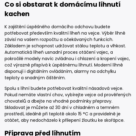
Co si obstarat k domácímu líhnutí
kachen
K zajištění úspěšného domácího odchovu budete
potřebovat především kvalitní líheň na vejce. Výběr líhně
závisí na vašem rozpočtu a očekávaných funkcích.
Základem je schopnost udržovat stálou teplotu a vlhkost.
Automatická líheň usnadní proces otáčení vajec, a
pokročilé modely navíc zvládnou i chlazení a kropení vajec,
což výrazně přispívá k úspěšnému líhnutí. Moderní líhně
disponují i digitálním ovládáním, alarmy na odchylku
teploty a snadným čištěním.
Spolu s líhní budete potřebovat kvalitní násadová vejce.
Pokud nemáte vlastní chov, vybírejte vejce od prověřených
chovatelů a dbejte na vhodné podmínky přepravy.
Skladovat je můžete až 30 dní v chladném a temném
prostředí, ideálně při teplotě okolo 15 °C a pravidelně je
otáčet, aby nedocházelo k přilepení žloutku ke skořápce.
Příprava před líhnutím