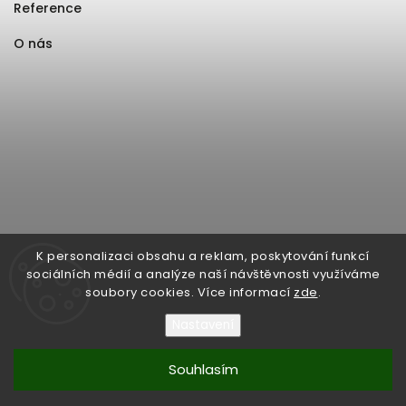
Reference
O nás
K personalizaci obsahu a reklam, poskytování funkcí
sociálních médií a analýze naší návštěvnosti využíváme
soubory cookies. Více informací
zde
.
Nastavení
Souhlasím
Copyright 2026
Format1
. Všechna práva vyhrazena.
Upravit nastavení cookies