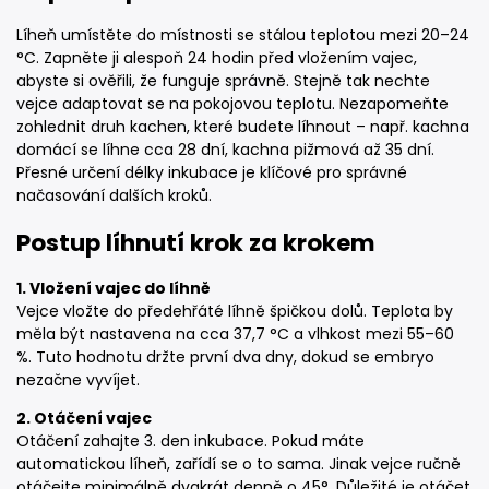
Líheň umístěte do místnosti se stálou teplotou mezi 20–24
°C. Zapněte ji alespoň 24 hodin před vložením vajec,
abyste si ověřili, že funguje správně. Stejně tak nechte
vejce adaptovat se na pokojovou teplotu. Nezapomeňte
zohlednit druh kachen, které budete líhnout – např. kachna
domácí se líhne cca 28 dní, kachna pižmová až 35 dní.
Přesné určení délky inkubace je klíčové pro správné
načasování dalších kroků.
Postup líhnutí krok za krokem
1. Vložení vajec do líhně
Vejce vložte do předehřáté líhně špičkou dolů. Teplota by
měla být nastavena na cca 37,7 °C a vlhkost mezi 55–60
%. Tuto hodnotu držte první dva dny, dokud se embryo
nezačne vyvíjet.
2. Otáčení vajec
Otáčení zahajte 3. den inkubace. Pokud máte
automatickou líheň, zařídí se o to sama. Jinak vejce ručně
otáčejte minimálně dvakrát denně o 45°. Důležité je otáčet