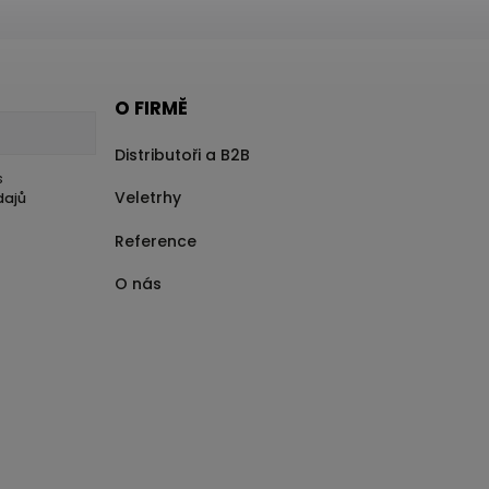
O FIRMĚ
Distributoři a B2B
s
Veletrhy
dajů
Reference
O nás