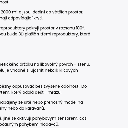
nosti.
 2000 m² a jsou ideální do větších prostor,
jí odpovídající krytí.
produktory pokryjí prostor v rozsahu 180°.
lbou bude 3D plašič s třemi reproduktory, které
tického držáku na libovolný povrch – stěnu,
u je vhodné si ujasnit několik klíčových
í běžný odpuzovač bez zvýšené odolnosti. Do
ytem, který odolá dešti i mrazu.
 napájený ze sítě nebo přenosný model na
kůlny nebo do karavanů.
ě, jiné se aktivují pohybovým senzorem, což
 s občasným pohybem hlodavců.