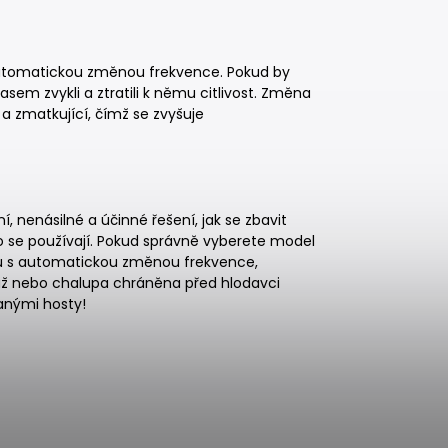
u
 automatickou změnou frekvence. Pokud by
časem zvykli a ztratili k němu citlivost. Změna
 a zmatkující, čímž se zvyšuje
, nenásilné a účinné řešení, jak se zbavit
 se používají. Pokud správně vyberete model
antu s automatickou změnou frekvence,
áž nebo chalupa chráněna před hlodavci
anými hosty!