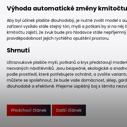
Výhoda automatické změny kmitočt
Aby byl účinek plašiče dlouhodobý, je nutné zvolit model s
zařízení vysílalo stále stejný tón, myši a potkani by si na něj 
kmitočtu zajistí, že zvuk bude pro hlodavce stále nepříjemný
pravděpodobnost jejich rychlého opuštění prostoru.
Shrnutí
Ultrazvukové plašiče myší, potkanů a krys představují moderní
nezvaných návštěvníků. Jsou bezpečné, ekologické a snadno
podle prostředí, které potřebujete ochránit, a zvolíte vari
můžete se spolehnout, že bude vaše domácnost, sklep, gar
dlouhodobě a efektivně. Přejeme úspěšný boj s těmito nezv
Předchozí článek
Další článek