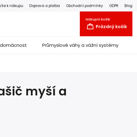
Vše k nákupu
Doprava a platba
Obchodní podmínky
GDPR
Blog
Nákupní košík
Prázdný košík
a domácnost
Průmyslové váhy a vážní systémy
ašič myší a