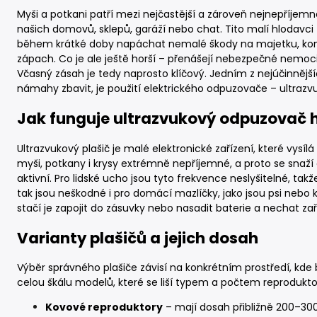
Myši a potkani patří mezi nejčastější a zároveň nejnepříjemn
našich domovů, sklepů, garáží nebo chat. Tito malí hlodavci 
během krátké doby napáchat nemalé škody na majetku, kont
zápach. Co je ale ještě horší – přenášejí nebezpečné nemoci 
Včasný zásah je tedy naprosto klíčový. Jedním z nejúčinnějš
námahy zbavit, je použití elektrického odpuzovače – ultrazv
Jak funguje ultrazvukový odpuzovač 
Ultrazvukový plašič je malé elektronické zařízení, které vysíl
myši, potkany i krysy extrémně nepříjemné, a proto se snaží co
aktivní. Pro lidské ucho jsou tyto frekvence neslyšitelné, takž
tak jsou neškodné i pro domácí mazlíčky, jako jsou psi nebo k
stačí je zapojit do zásuvky nebo nasadit baterie a nechat zař
Varianty plašičů a jejich dosah
Výběr správného plašiče závisí na konkrétním prostředí, kde 
celou škálu modelů, které se liší typem a počtem reprodukt
Kovové reproduktory
– mají dosah přibližně 200–30