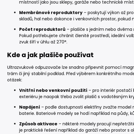
místností jako jsou sklepy, garáže nebo technické míst
Membránové reproduktory
– poskytují výkon až pro
skladů, hal nebo dokonce i venkovních prostor, pokud ma
Počet reproduktorů
– plašiče s jedním nebo dvěma re
Pokud potřebujete chránit členité prostředí, ideální vo
zvuk šíří v úhlu až 270°.
Kde a jak plašiče používat
Ultrazvukové odpuzovače lze snadno připevnit pomocí magne
trám či jiný stabilní podklad. Před výběrem konkrétního model
otázek:
Vnitřní nebo venkovní použití
– pro interiér postač
exteriéru je naopak třeba zvolit plašič s vodotěsným kr
Napájení
– podle dostupnosti elektřiny zvažte model
baterie. Bateriové modely se hodí například na půdy, 
Způsob aktivace
– některé modely pracují nepřetržit
je praktické řešení například do garáží nebo prostor