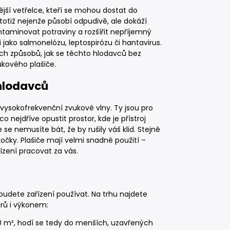
ější vetřelce, kteří se mohou dostat do
totiž nejenže působí odpudivě, ale dokáží
aminovat potraviny a rozšířit nepříjemný
jako salmonelózu, leptospirózu či hantavirus.
ích způsobů, jak se těchto hlodavců bez
ukového plašiče.
hlodavců
á vysokofrekvenční zvukové vlny. Ty jsou pro
 nejdříve opustit prostor, kde je přístroj
e se nemusíte bát, že by rušily váš klid. Stejně
očky. Plašiče mají velmi snadné použití –
ízení pracovat za vás.
budete zařízení používat. Na trhu najdete
orů i výkonem:
0 m², hodí se tedy do menších, uzavřených