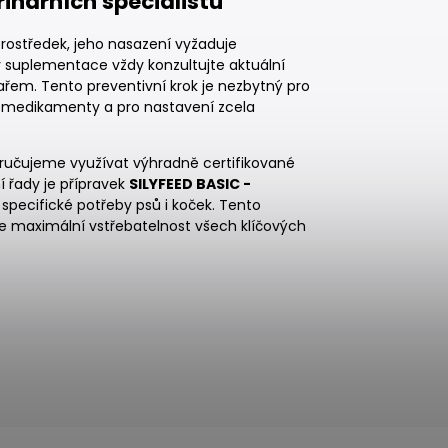
inárních specialistů
rostředek, jeho nasazení vyžaduje
v suplementace vždy konzultujte aktuální
ařem. Tento preventivní krok je nezbytný pro
i medikamenty a pro nastavení zcela
ručujeme využívat výhradně certifikované
í řady je přípravek
SILYFEED BASIC -
 specifické potřeby psů i koček. Tento
je maximální vstřebatelnost všech klíčových