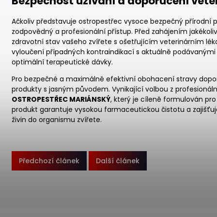
Bezpečnost užívání a doporučení veter
Ačkoliv představuje ostropestřec vysoce bezpečný přírodní p
zodpovědný a profesionální přístup. Před zahájením jakékoli
zdravotní stav vašeho zvířete s ošetřujícím veterinárním lék
vyloučení případných kontraindikací s aktuálně podávaným
optimální terapeutické dávky.
Pro bezpečné a maximálně efektivní obohacení stravy dopo
produkty s jasným původem. Vynikající volbou z profesionáln
OSTROPESTŘEC MARIÁNSKÝ
, který je cíleně formulován pro
produkt garantuje vysokou farmaceutickou čistotu a zajišťu
živin do organismu zvířete.
Předchozí článek
Další článek