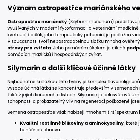
Význam ostropestřce mariánského ve 
Ostropestřec mariánský
(Silybum marianum) představuje 
využívaných v moderní fytofarmacii a veterinární medicíně. 
kvetoucí bodlák, jeho terapeutický potenciál je podložen více
V současnosti tvoří nepostradatelnou složku mnoha ověřen
stravy pro zvířata
. Jeho primárním úkolem je cílená
podpo
domácích mazlíčků i hospodářských zvířat.
Silymarin a další klíčové účinné látky
Nejhodnotnější složkou této byliny je komplex flavonoligna
vysoce účinná látka se koncentruje především v semenech ro
také v jejích kořenech a listech. Silymarin je celosvětově 
schopnosti a prokazatelný vliv na regeneraci poškozené jater
Semena ostropestřce však nabízejí mnohem širší spektrum bi
Kvalitní rostlinné bílkoviny a aminokyseliny
, které
buněčnou obnovu.