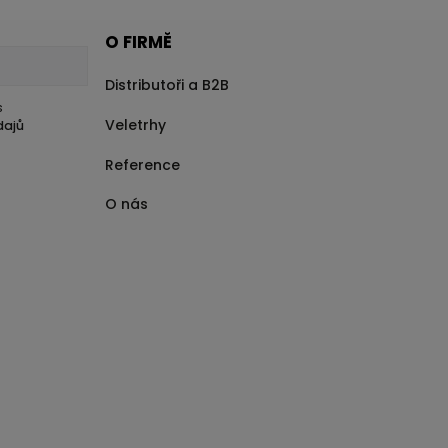
O FIRMĚ
Distributoři a B2B
s
Veletrhy
dajů
Reference
O nás