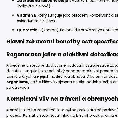
Za studena lisované oleje
s vysokým podílem nenasy
linolová a olejová).
Vitamín E
, který funguje jako přirozený konzervant a s
oxidativním stresem.
Quercetin
, významný flavonoid s prokázanými protizá
Hlavní zdravotní benefity ostropestř
Regenerace jater a efektivní detoxika
Pravidelné a správně dávkované podávání ostropestřce zásad
žlučníku. Funguje jako spolehlivý hepatoprotektivní prostřed
toxinů a urychluje jejich následnou obnovu. Díky těmto vlas
organismu
, což je klíčové zejména po dlouhodobé léčbě ant
po otravách.
Komplexní vliv na trávení a obranysc
Kromě jaterního zdraví má tato bylina prokazatelně pozitivn
procesů. Pomáhá stabilizovat hladinu krevního cukru, čímž