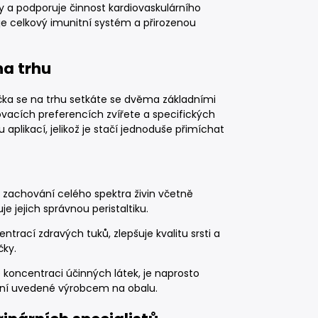
 a podporuje činnost kardiovaskulárního
je celkový imunitní systém a přirozenou
a trhu
čka se na trhu setkáte se dvěma základními
ovacích preferencích zvířete a specifických
plikací, jelikož je stačí jednoduše přimíchat
o zachování celého spektra živin včetně
e jejich správnou peristaltiku.
trací zdravých tuků, zlepšuje kvalitu srsti a
čky.
vé koncentraci účinných látek, je naprosto
ání uvedené výrobcem na obalu.