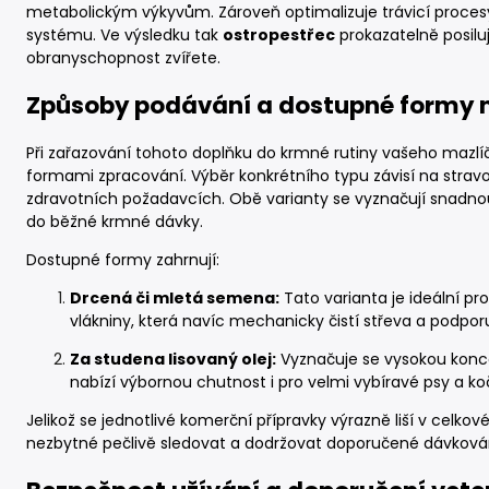
metabolickým výkyvům. Zároveň optimalizuje trávicí procesy
systému. Ve výsledku tak
ostropestřec
prokazatelně posilu
obranyschopnost zvířete.
Způsoby podávání a dostupné formy n
Při zařazování tohoto doplňku do krmné rutiny vašeho mazlí
formami zpracování. Výběr konkrétního typu závisí na strav
zdravotních požadavcích. Obě varianty se vyznačují snadnou a
do běžné krmné dávky.
Dostupné formy zahrnují:
Drcená či mletá semena:
Tato varianta je ideální pr
vlákniny, která navíc mechanicky čistí střeva a podporuj
Za studena lisovaný olej:
Vyznačuje se vysokou koncen
nabízí výbornou chutnost i pro velmi vybíravé psy a ko
Jelikož se jednotlivé komerční přípravky výrazně liší v celko
nezbytné pečlivě sledovat a dodržovat doporučené dávkov