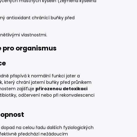
cených mastných kyselin (zejména kyselina
ilný antioxidant chránící buňky před
nětlivými vlastnostmi.
ce pro organismus
ce
ně přispívá k normální funkci jater a
ek, který chrání jaterní buňky před průnikem
tnostem zajišťuje
přirozenou detoxikaci
ibiotiky, odčervení nebo při rekonvalescenci
hopnost
í dopad na celou řadu dalších fyziologických
 efektivně předchází nežádoucím