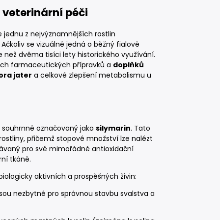
veterinární péči
jednu z nejvýznamnějších rostlin
Ačkoliv se vizuálně jedná o běžný fialově
 než dvěma tisíci lety historického využívání.
ých farmaceutických přípravků a
doplňků
ra jater
a celkové zlepšení metabolismu u
nů souhrnně označovaný jako
silymarin
. Tato
stliny, přičemž stopové množství lze nalézt
uznávaný pro své mimořádné antioxidační
ní tkáně.
ologicky aktivních a prospěšných živin:
 jsou nezbytné pro správnou stavbu svalstva a