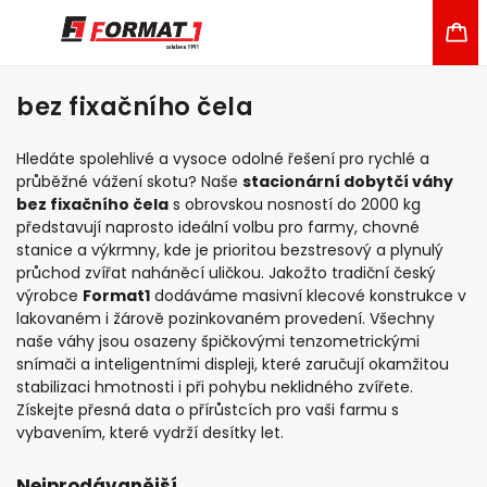
bez fixačního čela
Hledáte spolehlivé a vysoce odolné řešení pro rychlé a
průběžné vážení skotu? Naše
stacionární dobytčí váhy
bez fixačního čela
s obrovskou nosností do 2000 kg
představují naprosto ideální volbu pro farmy, chovné
stanice a výkrmny, kde je prioritou bezstresový a plynulý
průchod zvířat naháněcí uličkou. Jakožto tradiční český
výrobce
Format1
dodáváme masivní klecové konstrukce v
lakovaném i žárově pozinkovaném provedení. Všechny
naše váhy jsou osazeny špičkovými tenzometrickými
snímači a inteligentními displeji, které zaručují okamžitou
stabilizaci hmotnosti i při pohybu neklidného zvířete.
Získejte přesná data o přírůstcích pro vaši farmu s
vybavením, které vydrží desítky let.
Nejprodávanější