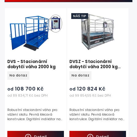
Nejlevnější
Nejdražší
NÁŠ TIP
Nejprodávanější
Abecedně
DVS - Stacionární
DVSZ - Stacionární
dobytčí váha 2000 kg
dobytčí váha 2000 kg
pozinkovaná
Na dotaz
Na dotaz
108 700 Kč
120 824 Kč
od
od
od 89 834,71 Kč bez DPH
od 99 854,55 Kč bez DPH
Robustní stacionární váha pro
Robustní stacionární váha pro
vážení skotu. Pevná klecová
vážení skotu. Pevná klecová
konstrukce. Digitální indikátor na
konstrukce. Digitální indikátor na
akumulátor se stabilizací údaje
akumulátor se stabilizací údaje
hmotnosti při vážení neklidných
hmotnosti při vážení neklidných
zvířat....
zvířat....