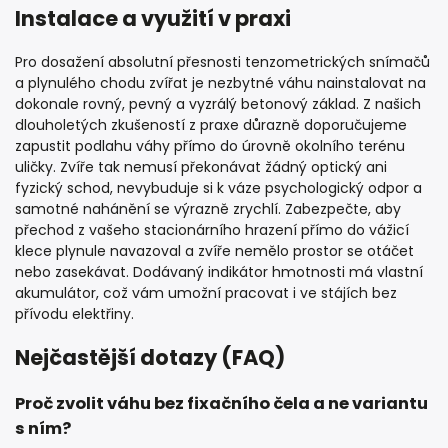
Instalace a využití v praxi
Pro dosažení absolutní přesnosti tenzometrických snímačů
a plynulého chodu zvířat je nezbytné váhu nainstalovat na
dokonale rovný, pevný a vyzrálý betonový základ. Z našich
dlouholetých zkušeností z praxe důrazně doporučujeme
zapustit podlahu váhy přímo do úrovně okolního terénu
uličky. Zvíře tak nemusí překonávat žádný optický ani
fyzický schod, nevybuduje si k váze psychologický odpor a
samotné nahánění se výrazně zrychlí. Zabezpečte, aby
přechod z vašeho stacionárního hrazení přímo do vážicí
klece plynule navazoval a zvíře nemělo prostor se otáčet
nebo zasekávat. Dodávaný indikátor hmotnosti má vlastní
akumulátor, což vám umožní pracovat i ve stájích bez
přívodu elektřiny.
Nejčastější dotazy (FAQ)
Proč zvolit váhu bez fixačního čela a ne variantu
s ním?