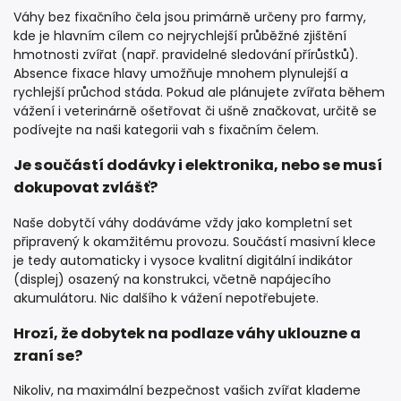
Váhy bez fixačního čela jsou primárně určeny pro farmy,
kde je hlavním cílem co nejrychlejší průběžné zjištění
hmotnosti zvířat (např. pravidelné sledování přírůstků).
Absence fixace hlavy umožňuje mnohem plynulejší a
rychlejší průchod stáda. Pokud ale plánujete zvířata během
vážení i veterinárně ošetřovat či ušně značkovat, určitě se
podívejte na naši kategorii vah s fixačním čelem.
Je součástí dodávky i elektronika, nebo se musí
dokupovat zvlášť?
Naše dobytčí váhy dodáváme vždy jako kompletní set
připravený k okamžitému provozu. Součástí masivní klece
je tedy automaticky i vysoce kvalitní digitální indikátor
(displej) osazený na konstrukci, včetně napájecího
akumulátoru. Nic dalšího k vážení nepotřebujete.
Hrozí, že dobytek na podlaze váhy uklouzne a
zraní se?
Nikoliv, na maximální bezpečnost vašich zvířat klademe