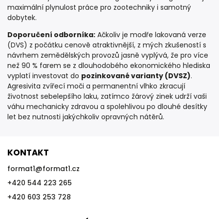
maximální plynulost práce pro zootechniky i samotný
dobytek.
Doporučení odborníka:
Ačkoliv je modře lakovaná verze
(DVS) z počátku cenově atraktivnější, z mých zkušeností s
návrhem zemědělských provozů jasně vyplývá, že pro více
než 90 % farem se z dlouhodobého ekonomického hlediska
vyplatí investovat do
pozinkované varianty (DVSZ)
.
Agresivita zvířecí moči a permanentní vlhko zkracují
životnost sebelepšího laku, zatímco žárový zinek udrží vaši
váhu mechanicky zdravou a spolehlivou po dlouhé desítky
let bez nutnosti jakýchkoliv opravných nátěrů.
KONTAKT
format1
@
format1.cz
+420 544 223 265
+420 603 253 728