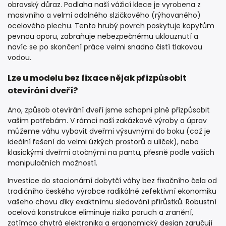
obrovský důraz. Podlaha naší vážicí klece je vyrobena z
masivního a velmi odolného slzičkového (rýhovaného)
ocelového plechu. Tento hrubý povrch poskytuje kopytům
pevnou oporu, zabraňuje nebezpečnému uklouznutí a
navíc se po skončení práce velmi snadno čistí tlakovou
vodou.
Lze u modelu bez fixace nějak přizpůsobit
otevírání dveří?
Ano, způsob otevírání dveří jsme schopni plně přizpůsobit
vašim potřebám. V rámci naší zakázkové výroby a úprav
můžeme váhu vybavit dveřmi výsuvnými do boku (což je
ideální řešení do velmi úzkých prostorů a uliček), nebo
klasickými dveřmi otočnými na pantu, přesně podle vašich
manipulačních možností.
Investice do stacionární dobytčí váhy bez fixačního čela od
tradičního českého výrobce radikálně zefektivní ekonomiku
vašeho chovu díky exaktnímu sledování přírůstků. Robustní
ocelová konstrukce eliminuje riziko poruch a zranění,
zatímco chytrá elektronika a ergonomický design zaručují