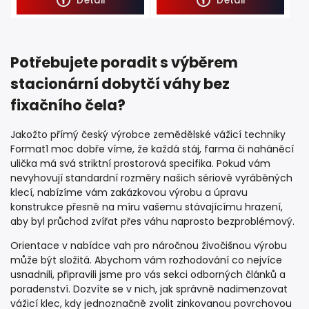
Detail
Detail
Potřebujete poradit s výběrem
stacionární dobytčí váhy bez
fixačního čela?
Jakožto přímý český výrobce zemědělské vážicí techniky
Format1 moc dobře víme, že každá stáj, farma či naháněcí
ulička má svá striktní prostorová specifika. Pokud vám
nevyhovují standardní rozměry našich sériově vyráběných
klecí, nabízíme vám zakázkovou výrobu a úpravu
konstrukce přesně na míru vašemu stávajícímu hrazení,
aby byl průchod zvířat přes váhu naprosto bezproblémový.
Orientace v nabídce vah pro náročnou živočišnou výrobu
může být složitá. Abychom vám rozhodování co nejvíce
usnadnili, připravili jsme pro vás sekci odborných článků a
poradenství. Dozvíte se v nich, jak správně nadimenzovat
vážicí klec, kdy jednoznačně zvolit zinkovanou povrchovou