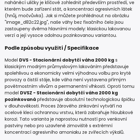
naháněcí uličky je klíčové zohlednit především prostředí, ve
kterém bude zařízení stát, a koncentraci agresivních látek
(hnůj, močvůvka). Jak si můžete prohlédnout na obrázku
"image_d82c22.jpg", naše váhy bez fixačního čela jsou
zastoupeny dvěma hlavními modely: klasickou lakovanou
verzí a její vysoce odolnou pozinkovanou variantou.
Podle způsobu využití / Specifikace
Model
DVS - Stacionární dobytčí váha 2000 kg
s
klasickým modrým průmyslovým lakováním představuje
spolehlivou a ekonomicky velmi výhodnou volbu pro kryté
provozy a čistší stáje, kde váha není vystavena přímým
povětrnostním vlivům a permanentní vlhkosti. Oproti tomu
model
DVSZ - Stacionární dobytčí váha 2000 kg
pozinkovaná
představuje absolutní technologickou špičku
v dlouhověkosti. Proces žárového zinkování vytváří na
ocelové kleci ochrannou vrstvu, která zabraňuje hloubkové
korozi. Tato varianta je naprostou nutností pro venkovní
pastviny nebo pro uzavřené zimoviště s extrémní
koncentrací agresivního amoniaku ze zvířecích výkalů.