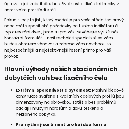
úpravu a jak zajistit dlouhou životnost citlivé elektroniky v
agresivním prostředí stájí.
Pokud si nejste jisti, který model je pro vaše stádo ten pravý,
nebo máte specifické požadavky na funkce indikátoru či
typ otevírání dveří, jsme tu pro vás. Neváhejte využít náš
kontaktní formulář – naši techničtí specialisté se vám
budou obratem věnovat a zdarma vám navrhnou to
nejbezpečnější a nejefektivnější řešení přímo pro váš
provoz.
Hlavní výhody našich stacionárních
dobytčích vah bez fixačního čela
Extrémní spolehlivost a bytelnost:
Masivní klecové
konstrukce svařené z kvalitních ocelových profilů jsou
dimenzovány na obrovskou zátěž a bez problémů
odolají i hrubým nárazům a tlaku těžkého a
neklidného dobytka.
Promyšlený sortiment pro každou farmu: