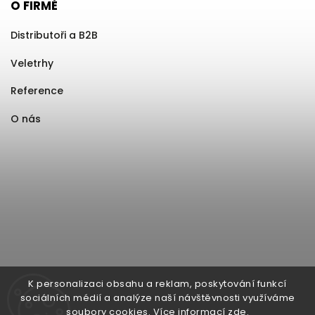
O FIRMĚ
Distributoři a B2B
Veletrhy
Reference
O nás
K personalizaci obsahu a reklam, poskytování funkcí
sociálních médií a analýze naší návštěvnosti využíváme
soubory cookies. Více informací
zde
.