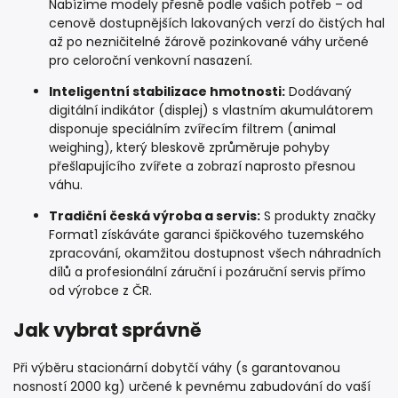
Nabízíme modely přesně podle vašich potřeb – od
cenově dostupnějších lakovaných verzí do čistých hal
až po nezničitelné žárově pozinkované váhy určené
pro celoroční venkovní nasazení.
Inteligentní stabilizace hmotnosti:
Dodávaný
digitální indikátor (displej) s vlastním akumulátorem
disponuje speciálním zvířecím filtrem (animal
weighing), který bleskově zprůměruje pohyby
přešlapujícího zvířete a zobrazí naprosto přesnou
váhu.
Tradiční česká výroba a servis:
S produkty značky
Format1 získáváte garanci špičkového tuzemského
zpracování, okamžitou dostupnost všech náhradních
dílů a profesionální záruční i pozáruční servis přímo
od výrobce z ČR.
Jak vybrat správně
Při výběru stacionární dobytčí váhy (s garantovanou
nosností 2000 kg) určené k pevnému zabudování do vaší