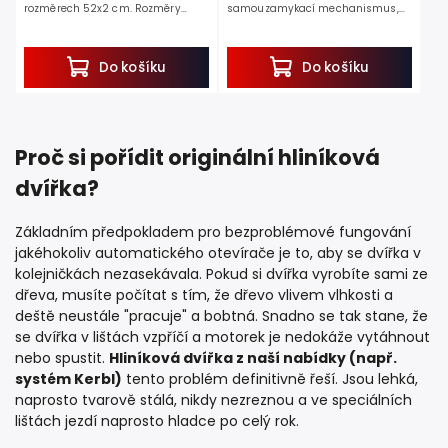
rozměrech 52x2 cm. Rozměry
samouzamykací mechanismus,
samostatných dvířek jsou 43x40
ochrana proti predátorům, 25x30
cm.
cm. Pokud hledáte dvířka do
kurníku, která spolehlivě...
Do košíku
Do košíku
Proč si pořídit originální hliníková
dvířka?
Základním předpokladem pro bezproblémové fungování
jakéhokoliv automatického otevírače je to, aby se dvířka v
kolejničkách nezasekávala. Pokud si dvířka vyrobíte sami ze
dřeva, musíte počítat s tím, že dřevo vlivem vlhkosti a
deště neustále "pracuje" a bobtná. Snadno se tak stane, že
se dvířka v lištách vzpříčí a motorek je nedokáže vytáhnout
nebo spustit.
Hliníková dvířka z naší nabídky (např.
systém Kerbl)
tento problém definitivně řeší. Jsou lehká,
naprosto tvarově stálá, nikdy nezreznou a ve speciálních
lištách jezdí naprosto hladce po celý rok.