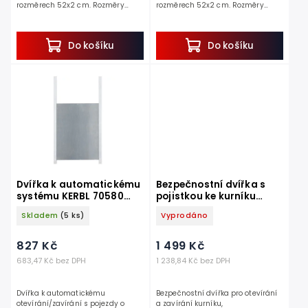
rozměrech 52x2 cm. Rozměry
rozměrech 52x2 cm. Rozměry
samostatných dvířek jsou 22x33
samostatných dvířek jsou 30x40
cm.
cm.
Do košíku
Do košíku
Dvířka k automatickému
Bezpečnostní dvířka s
systému KERBL 70580
pojistkou ke kurníku
DOOR L, 43x40 cm
CHICKEN GUARD DOOR
Skladem
(5 ks)
Vyprodáno
25x30
827 Kč
1 499 Kč
683,47 Kč bez DPH
1 238,84 Kč bez DPH
Dvířka k automatickému
Bezpečnostní dvířka pro otevírání
otevírání/zavírání s pojezdy o
a zavírání kurníku,