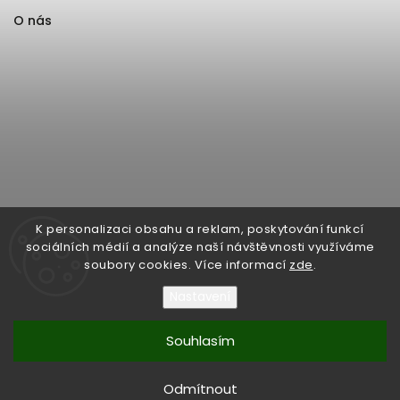
O nás
K personalizaci obsahu a reklam, poskytování funkcí
sociálních médií a analýze naší návštěvnosti využíváme
soubory cookies. Více informací
zde
.
Nastavení
Souhlasím
Copyright 2026
Format1
. Všechna práva vyhrazena.
Upravit nastavení cookies
Odmítnout
Vytvořil
Shoptet
| Design
Shoptak.cz