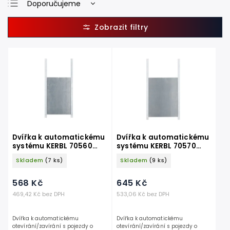
Doporučujeme
Nejlevnější
Nejdražší
Nejprodávanější
Abecedně
Dvířka k automatickému
Dvířka k automatickému
systému KERBL 70560
systému KERBL 70570
DOOR S, 22x33 cm
DOOR M, 30x40 cm
Skladem
(7 ks)
Skladem
(9 ks)
568 Kč
645 Kč
469,42 Kč bez DPH
533,06 Kč bez DPH
Dvířka k automatickému
Dvířka k automatickému
otevírání/zavírání s pojezdy o
otevírání/zavírání s pojezdy o