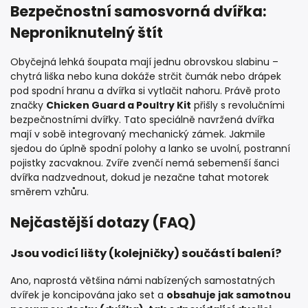
Bezpečnostní samosvorná dvířka:
Neproniknutelný štít
Obyčejná lehká šoupata mají jednu obrovskou slabinu –
chytrá liška nebo kuna dokáže strčit čumák nebo drápek
pod spodní hranu a dvířka si vytlačit nahoru. Právě proto
značky
Chicken Guard a Poultry Kit
přišly s revolučními
bezpečnostními dvířky. Tato speciálně navržená dvířka
mají v sobě integrovaný mechanický zámek. Jakmile
sjedou do úplně spodní polohy a lanko se uvolní, postranní
pojistky zacvaknou. Zvíře zvenčí nemá sebemenší šanci
dvířka nadzvednout, dokud je nezačne tahat motorek
směrem vzhůru.
Nejčastější dotazy (FAQ)
Jsou vodicí lišty (kolejničky) součástí balení?
Ano, naprostá většina námi nabízených samostatných
dvířek je koncipována jako set a
obsahuje jak samotnou