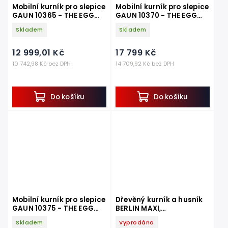
Mobilní kurník pro slepice
Mobilní kurník pro slepice
GAUN 10365 - THE EGG
GAUN 10370 - THE EGG
LOFT
CHALET
Skladem
Skladem
12 999,01 Kč
17 799 Kč
10 742,98 Kč bez DPH
14 709,92 Kč bez DPH
Do košíku
Do košíku
Mobilní kurník pro slepice
Dřevěný kurník a husník
GAUN 10375 - THE EGG
BERLIN MAXI,
PALACE
1910×1100×885mm
Skladem
Vyprodáno