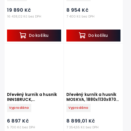
19 890 Kč
8 954 Kč
16 438,02 Kč bez DPH
7 400 Kč bez DPH
Do košíku
Do košíku
Dřevěný kurník a husník
Dřevěný kurník a husník
INNSBRUCK,
MOSKVA, 1880x1130x870
1000x1240x1000 mm
mm
Vyprodáno
Vyprodáno
6 897 Kč
8 899,01 Kč
5 700 Kč bez DPH
7 354,55 Kč bez DPH