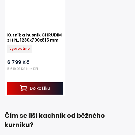
Kurník a husník CHRUDIM
z HPL, 1230x700x815 mm
Vyprodáno
6 799 Kč
5 619,01 Kč bez DPH
Do košíku
Čím se liší kachník od běžného
kurníku?