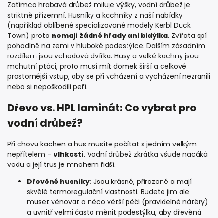
Zatímco hrabavá drůbež miluje výšky, vodní drůbež je
striktně přízemní. Husníky a kachníky z naší nabídky
(například oblíbené specializované modely Kerbl Duck
Town) proto
nemají žádné hřady ani bidýlka
. Zvířata spí
pohodlně na zemi v hluboké podestýlce. Dalším zásadním
rozdílem jsou vchodová dvířka. Husy a velké kachny jsou
mohutní ptáci, proto musí mít domek širší a celkově
prostornější vstup, aby se při vcházení a vycházení nezranili
nebo si nepoškodili peří.
Dřevo vs. HPL laminát: Co vybrat pro
vodní drůbež?
Při chovu kachen a hus musíte počítat s jedním velkým
nepřítelem –
vlhkostí
. Vodní drůbež zkrátka všude nacáká
vodu a její trus je mnohem řidší.
Dřevěné husníky:
Jsou krásné, přirozené a mají
skvělé termoregulační vlastnosti. Budete jim ale
muset věnovat o něco větší péči (pravidelné nátěry)
a uvnitř velmi často měnit podestýlku, aby dřevěná