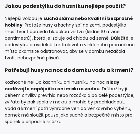
Jakou podestýlku do husníku nejlépe použít?
Nejlepší volbou je
suchá sláma nebo kvalitní bezprašné
hobliny
. Protože husy a kachny spí na zemi, podestýlka
musí tvořit opravdu hlubokou vrstvu (klidně 10 a více
centimetrů), která je izoluje od chladu od země. Důležité je
podestýlku pravidelně kontrolovat a vlhká nebo promáčená
místa okamžitě odstraňovat, aby se v domku nezačala
tvořit nebezpečná plíseň.
Potřebují husy na noc do domku vodu a krmení?
Rozhodně ne! Do kachníku ani husníku na noc
nikdy
nedávejte napáječku ani misku s vodou
. Drůbež by ji
během chvilky převrhla nebo rozcákala po celé podestýlce,
zvířata by pak spala v mokru a mohla by prochladnout.
Voda a krmení patří výhradně ven do venkovního výběhu,
domek má sloužit pouze jako suché a bezpečné místo pro
spánek a případně snášku.