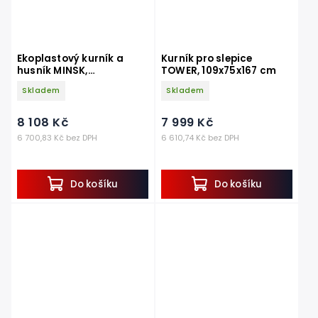
Ekoplastový kurník a
Kurník pro slepice
husník MINSK,
TOWER, 109x75x167 cm
1370x730x830 mm
Skladem
Skladem
8 108 Kč
7 999 Kč
6 700,83 Kč bez DPH
6 610,74 Kč bez DPH
Do košíku
Do košíku