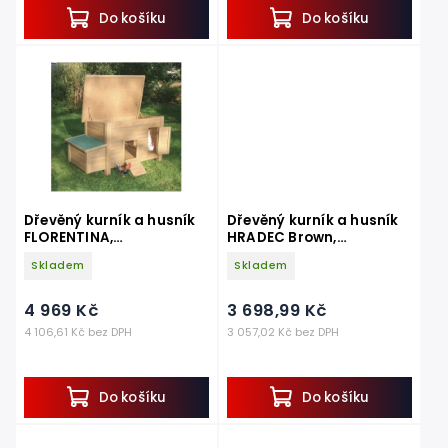
Do košíku
Do košíku
Dřevěný kurník a husník
Dřevěný kurník a husník
FLORENTINA,
HRADEC Brown,
1460x740x800 mm
1360x740x710 mm
Skladem
Skladem
4 969 Kč
3 698,99 Kč
4 106,61 Kč bez DPH
3 057,02 Kč bez DPH
Do košíku
Do košíku