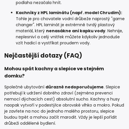
podlaha nezačala hnít.
Kachníky z HPL laminátu (např. model Chrudim):
Tohle je pro chovatele vodní drůbeže naprostý "game
changer". HPL laminát je extrémně tvrdý plastový
materiál, který
nenasákne ani kapku vody
. Nehnije,
neplesniví a celý vnitřek můžete kdykoliv jednoduše
vzít hadicí a vystříkat proudem vody.
Nejčastější dotazy (FAQ)
Mohou spát kachny a slepice ve stejném
domku?
Společné ubytování
důrazně nedoporučujeme
. Slepice
potřebují k udržení dobrého zdraví (zejména prevenci
nemocí dýchacích cest) absolutní sucho. Kachny a husy
naopak vytvoří v podestýlce obrovské vlhko a mokro. Pokud
je zavřete na noc do jednoho malého prostoru, slepice
budou trpět a mohou začít marodit. Vždy je lepší pořídit
drůbeži oddělené bydlení.