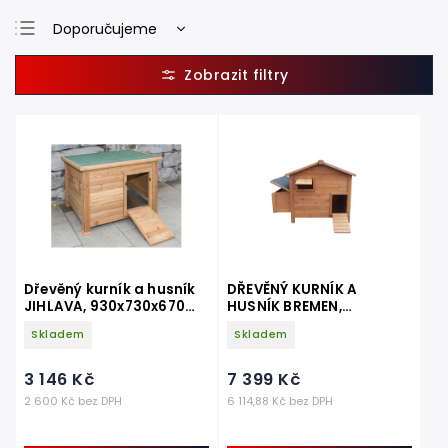
Doporučujeme
Nejlevnější
Nejdražší
Nejprodávanější
Abecedně
Dřevěný kurník a husník
DŘEVĚNÝ KURNÍK A
JIHLAVA, 930x730x670
HUSNÍK BREMEN,
mm
1115X900X990 MM
Skladem
Skladem
3 146 Kč
7 399 Kč
2 600 Kč bez DPH
6 114,88 Kč bez DPH