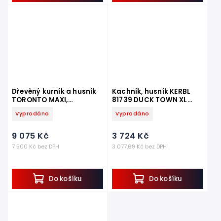
Dřevěný kurník a husník
Kachník, husník KERBL
TORONTO MAXI,
81739 DUCK TOWN XL
1910x1100x885 mm
1150x770x670 mm
Vyprodáno
Vyprodáno
9 075 Kč
3 724 Kč
7 500 Kč bez DPH
3 077,69 Kč bez DPH
Do košíku
Do košíku