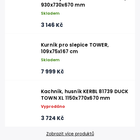
930x730x670 mm
Skladem
3 146 Kč
Kurník pro slepice TOWER,
109x75x167 cm
Skladem
7 999 Kč
Kachník, husník KERBL 81739 DUCK
TOWN XL 1150x770x670 mm
Vyprodáno
3 724 Kč
Zobrazit více produktů