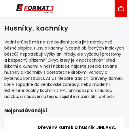
Husníky, kachníky
Vodní drůbež má na své bydlení zcela jiné nároky než
běžné slepice. Husy a kachny (včetně oblíbených indických
běžců) nepotřebují výšky ani hřady, ale vyžadují prostorný
a bezpečný přízemní úkryt, který je v noci ochrání před
liškami a kunami. V naší nabídce najdete specializované
husníky a kachníky s dostatečně širokými vchody a
bytelnou konstrukcí. Ať už hledáte tradiční dřevěný domek,
který zapadne do venkovské zahrady, nebo moderní,
extrémně odolný kachník z HPL laminátu pro snadnou
údržbu, u nás svému hejnu zajistíte maximální pohodlí.
Nejprodávanější
Dřevěný kurník a husník JIHLAVA,