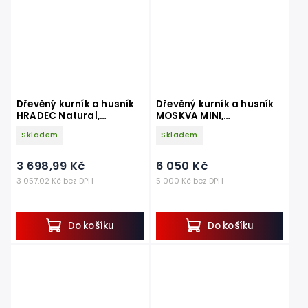
Dřevěný kurník a husník
Dřevěný kurník a husník
HRADEC Natural,
MOSKVA MINI,
1360x740x710 mm
1115x900x990 mm
Skladem
Skladem
3 698,99 Kč
6 050 Kč
3 057,02 Kč bez DPH
5 000 Kč bez DPH
Do košíku
Do košíku