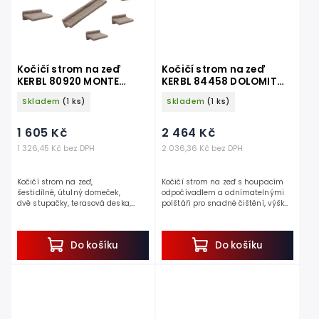
Kočičí strom na zeď
Kočičí strom na zeď
KERBL 80920 MONTE
KERBL 84458 DOLOMIT
BALDO, sada nástěnných
GRAPPA, 158x80x53 cm
Skladem
(1 ks)
Skladem
(1 ks)
pater, taupe, 6 ks
1 605 Kč
2 464 Kč
1 326,45 Kč bez DPH
2 036,36 Kč bez DPH
Kočičí strom na zeď,
Kočičí strom na zeď s houpacím
šestidílné, útulný domeček,
odpočívadlem a odnímatelnými
dvě stupačky, terasová deska,
polštáři pro snadné čištění, výška
rampa, houpací síť, nosnost 10
158 cm, nosnost do 9 kg.
kg....
Jedná se o perfektní škrabadlo pro
kočky, které nezabere...
Do košíku
Do košíku