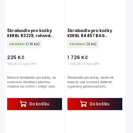
Škrabadlo pro kočky
Škrabadlo pro kočky
KERBL 83229, rohové
KERBL 84457 BAG
49x23cm
CLIMBER, sisalové,
Skladem
(>10 ks)
Skladem
(3 ks)
závěsné 260x16x16 cm
225 Kč
1 726 Kč
185,95 Kč bez DPH
1 426,45 Kč bez DPH
Rohové škrabadlo pro kočky, se
Škrabadlo pro kočky, závěsné,
sisalovou škrabací plochou,
lezecký vak, sisalový koberec
vhodné na vnitřní i vnější rohy
vyplněný polstrovanými
místnosti, rozměry produktu 49 x
polštáři, průměr 16 cm, délka 240
23 cm. Pokud chcete ochránit rohy
cm. Kočky milují šplhání do výšek.
místnosti, tak...
Pokud tedy hledáte...
Do košíku
Do košíku