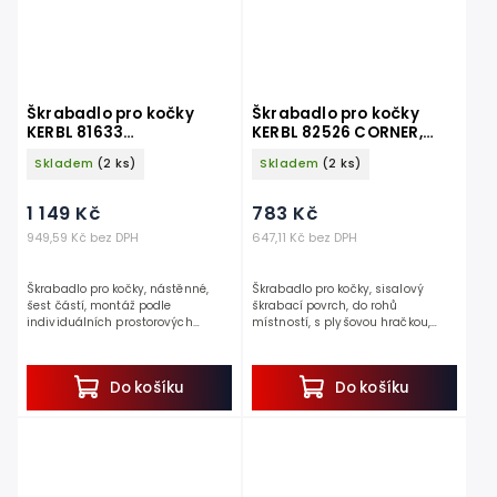
Škrabadlo pro kočky
Škrabadlo pro kočky
KERBL 81633
KERBL 82526 CORNER,
MATTERHORN, sada
rohové 58 cm
Skladem
(2 ks)
Skladem
(2 ks)
nástěnných pater,
béžová, 6 ks
1 149 Kč
783 Kč
949,59 Kč bez DPH
647,11 Kč bez DPH
Škrabadlo pro kočky, nástěnné,
Škrabadlo pro kočky, sisalový
šest částí, montáž podle
škrabací povrch, do rohů
individuálních prostorových
místností, s plyšovou hračkou,
možností, nosnost do 6 kg.
výška 58 cm.
Jedná se o velice elegantní
Objevte království zábavy a pohodlí
škrabadlo pro kočky, které
pro...
Do košíku
Do košíku
zapadne do...