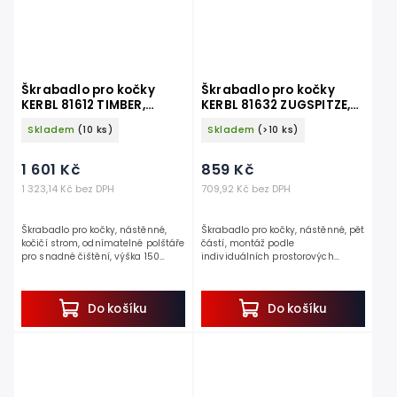
Škrabadlo pro kočky
Škrabadlo pro kočky
KERBL 81612 TIMBER,
KERBL 81632 ZUGSPITZE,
kočičí strom na zeď 150
sada nástěnných pater,
Skladem
(10 ks)
Skladem
(>10 ks)
cm
béžová, 5 ks
1 601 Kč
859 Kč
1 323,14 Kč bez DPH
709,92 Kč bez DPH
Škrabadlo pro kočky, nástěnné,
Škrabadlo pro kočky, nástěnné, pět
kočičí strom, odnímatelné polštáře
částí, montáž podle
pro snadné čištění, výška 150
individuálních prostorových
cm, nosnost do 4,5 kg.
možností, nosnost do 6 kg.
Jedná se o perfektní škrabadlo pro
Pokud hledáte elegantní škrabadlo
kočky, které nezabere...
pro kočky, které zapadne do...
Do košíku
Do košíku