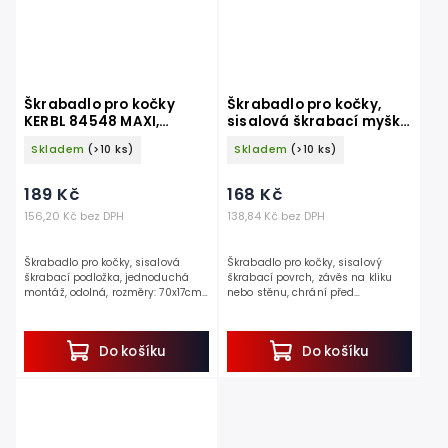
Škrabadlo pro kočky
Škrabadlo pro kočky,
KERBL 84548 MAXI,
sisalová škrabací myška
sisalová škrabací
KERBL 81627 - 66x25 cm
Skladem
(>10 ks)
Skladem
(>10 ks)
podložka 70x17cm
189 Kč
168 Kč
156,20 Kč bez DPH
138,84 Kč bez DPH
Škrabadlo pro kočky, sisalová
Škrabadlo pro kočky, sisalový
škrabací podložka, jednoduchá
škrabací povrch, závěs na kliku
montáž, odolná, rozměry: 70x17cm.
nebo stěnu, chrání před
Pokud hledáte odolné a
poškrábáním, rozměry 66 x 25 cm.
jednoduché řešení pro broušení
Objevte království zábavy a...
drápků Vašich koček, tak máme...
Do košíku
Do košíku