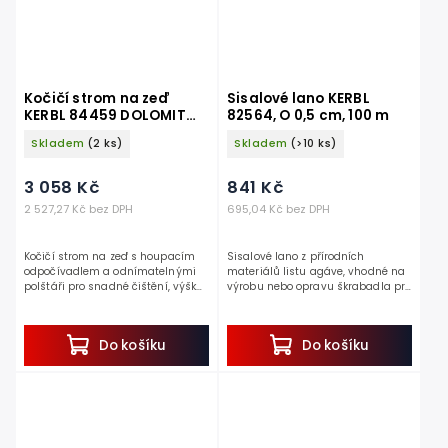
Kočičí strom na zeď
Sisalové lano KERBL
KERBL 84459 DOLOMIT
82564, O 0,5 cm, 100 m
GRAPPA PRO, 138x70x50
Skladem
(2 ks)
Skladem
(>10 ks)
cm
3 058 Kč
841 Kč
2 527,27 Kč bez DPH
695,04 Kč bez DPH
Kočičí strom na zeď s houpacím
Sisalové lano z přírodních
odpočívadlem a odnímatelnými
materiálů listu agáve, vhodné na
polštáři pro snadné čištění, výška
výrobu nebo opravu škrabadla pro
138 cm, nosnost do 9 kg.
kočky, rozměry Ø 0,5 cm, 100 m.
Jedná se o perfektní...
Pokud chcete opravit škrabadlo a...
Do košíku
Do košíku