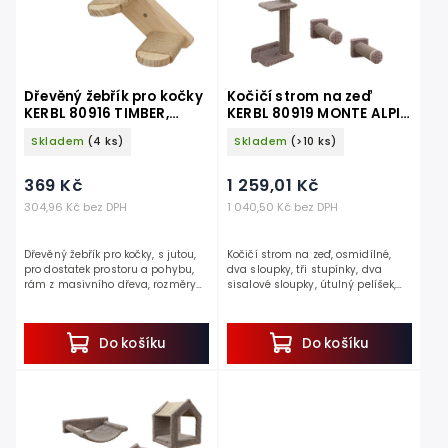
Dřevěný žebřík pro kočky
Kočičí strom na zeď
KERBL 80916 TIMBER,
KERBL 80919 MONTE ALPI,
délka 38 cm, s jutou
sada nástěnných pater,
Skladem
(4 ks)
Skladem
(>10 ks)
taupe, 8 ks
369 Kč
1 259,01 Kč
304,96 Kč bez DPH
1 040,50 Kč bez DPH
Dřevěný žebřík pro kočky, s jutou,
Kočičí strom na zeď, osmidílné,
pro dostatek prostoru a pohybu,
dva sloupky, tři stupínky, dva
rám z masivního dřeva, rozměry
sisalové sloupky, útulný pelíšek,
38x16,5 cm.
nosnost 10 kg.
Dopřejte svému mazlíčkovi
Dopřejte své kočce dokonalý svět
dostatečný prostor k pohybu...
plný...
Do košíku
Do košíku