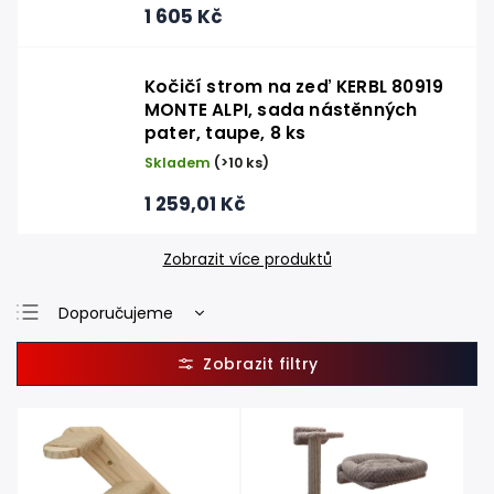
1 605 Kč
Kočičí strom na zeď KERBL 80919
MONTE ALPI, sada nástěnných
pater, taupe, 8 ks
Skladem
(>10 ks)
1 259,01 Kč
Zobrazit více produktů
Doporučujeme
Nejlevnější
Nejdražší
Nejprodávanější
Abecedně