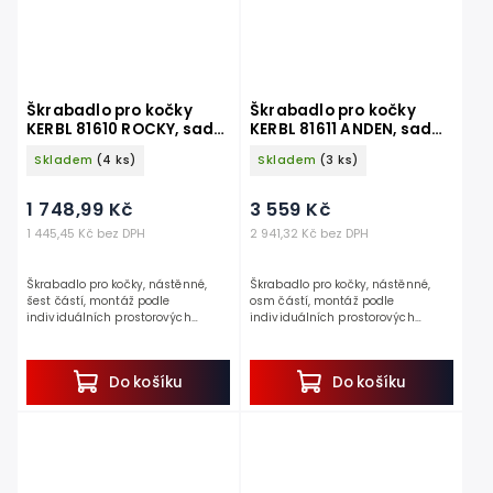
Škrabadlo pro kočky
Škrabadlo pro kočky
KERBL 81610 ROCKY, sada
KERBL 81611 ANDEN, sada
nástěnných pater 6 ks
nástěnných pater 8 ks
Skladem
(4 ks)
Skladem
(3 ks)
1 748,99 Kč
3 559 Kč
1 445,45 Kč bez DPH
2 941,32 Kč bez DPH
Škrabadlo pro kočky, nástěnné,
Škrabadlo pro kočky, nástěnné,
šest částí, montáž podle
osm částí, montáž podle
individuálních prostorových
individuálních prostorových
možností, nosnost 6kg.
možností, nosnost 6kg.
Škrabadlo pro kočky snadno namontujete
Luxusní provedení s nadstandardní výba
na zeď, a tak Vám v bytě...
moderním designu. Škrabadlo...
Do košíku
Do košíku