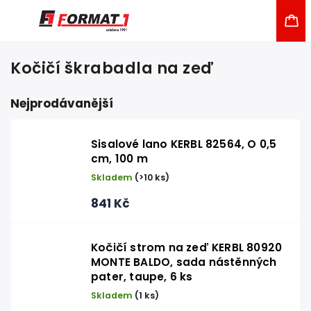
Kočičí škrabadla na zeď
Nejprodávanější
Sisalové lano KERBL 82564, O 0,5
cm, 100 m
Skladem
(>10 ks)
841 Kč
Kočičí strom na zeď KERBL 80920
MONTE BALDO, sada nástěnných
pater, taupe, 6 ks
Skladem
(1 ks)