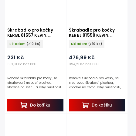
Škrabadlo pro kočky
Škrabadlo pro kočky
KERBL 81557 KEVIN,
KERBL 81558 KEVIN,
rohové 80x28cm
rohové 100x56cm
Skladem
(>10 ks)
Skladem
(>10 ks)
231 Kč
476,99 Kč
190,91 Kč bez DPH
394,21 Kč bez DPH
Rohové škrabadlo pro kočky, se
Rohové škrabadlo pro kočky, se
sisalovou škrabací plochou,
sisalovou škrabací plochou,
vhodné na stěnu a rohy místnosti,
vhodné na zeď a rohy místnosti,
rozměry produktu 80 x 28 cm.
rozměry produktu 100 x 56 cm.
Pokud chcete efektivně chránit rohy
Pokud chcete efektivně chránit
ve svém domě před...
rohy ve svém domě před...
Do košíku
Do košíku