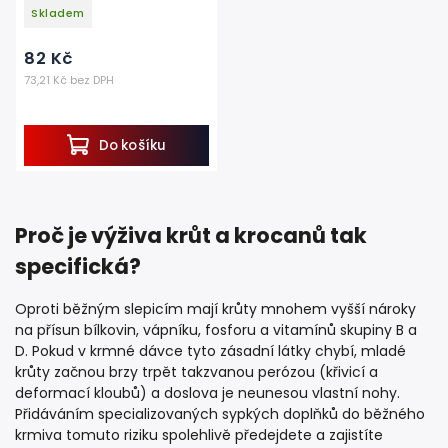
Skladem
82 Kč
73,21 Kč bez DPH
Do košíku
Proč je výživa krůt a krocanů tak
specifická?
Oproti běžným slepicím mají krůty mnohem vyšší nároky
na přísun bílkovin, vápníku, fosforu a vitamínů skupiny B a
D. Pokud v krmné dávce tyto zásadní látky chybí, mladé
krůty začnou brzy trpět takzvanou perózou (křivicí a
deformací kloubů) a doslova je neunesou vlastní nohy.
Přidáváním specializovaných sypkých doplňků do běžného
krmiva tomuto riziku spolehlivě předejdete a zajistíte