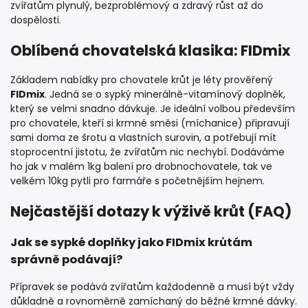
zvířatům plynulý, bezproblémový a zdravý růst až do
dospělosti.
Oblíbená chovatelská klasika: FIDmix
Základem nabídky pro chovatele krůt je léty prověřený
FIDmix
. Jedná se o sypký minerálně-vitamínový doplněk,
který se velmi snadno dávkuje. Je ideální volbou především
pro chovatele, kteří si krmné směsi (míchanice) připravují
sami doma ze šrotu a vlastních surovin, a potřebují mít
stoprocentní jistotu, že zvířatům nic nechybí. Dodáváme
ho jak v malém 1kg balení pro drobnochovatele, tak ve
velkém 10kg pytli pro farmáře s početnějším hejnem.
Nejčastější dotazy k výživě krůt (FAQ)
Jak se sypké doplňky jako FIDmix krůtám
správně podávají?
Přípravek se podává zvířatům každodenně a musí být vždy
důkladně a rovnoměrně zamíchaný do běžné krmné dávky.