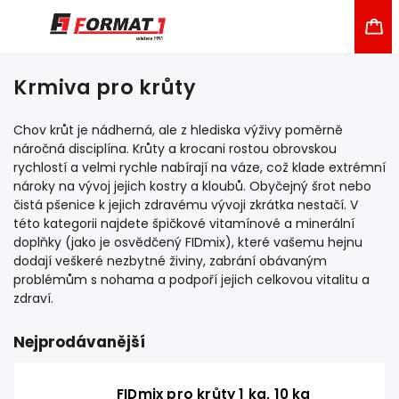
Krmiva pro krůty
Chov krůt je nádherná, ale z hlediska výživy poměrně
náročná disciplína. Krůty a krocani rostou obrovskou
rychlostí a velmi rychle nabírají na váze, což klade extrémní
nároky na vývoj jejich kostry a kloubů. Obyčejný šrot nebo
čistá pšenice k jejich zdravému vývoji zkrátka nestačí. V
této kategorii najdete špičkové vitamínové a minerální
doplňky (jako je osvědčený FIDmix), které vašemu hejnu
dodají veškeré nezbytné živiny, zabrání obávaným
problémům s nohama a podpoří jejich celkovou vitalitu a
zdraví.
Nejprodávanější
FIDmix pro krůty 1 kg, 10 kg