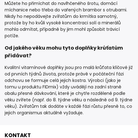
Můžete ho přimíchat do navlhčeného šrotu, domácí
míchanice nebo třeba do vařených brambor s otrubami.
Nikdy ho nepodávejte zvířatům do krmítka samotný,
protože by ho kvůli vysoké koncentraci solí a minerálů
mohla odmítat, případně by jim mohl způsobit trávicí
potíže.
Od jakého věku mohu tyto doplňky krůťatům
přidávat?
Kvalitní vitamínové doplňky jsou pro malá krůťata klíčové již
od prvních týdnů života, protože právě v počáteční fázi
odchovu se formuje celá jejich kostra. Výrobci (jako je
tomu u produktu FIDmix) vždy uvádějí na zadní straně
obalu přesné dávkování, které je chytře rozdělené podle
věku zvířete (např. do 8. týdne věku a následně od 9. týdne
věku). Zvířatům tak dodáte v každé fázi růstu přesně to, co
jejich organismus aktuálně vyžaduje.
KONTAKT