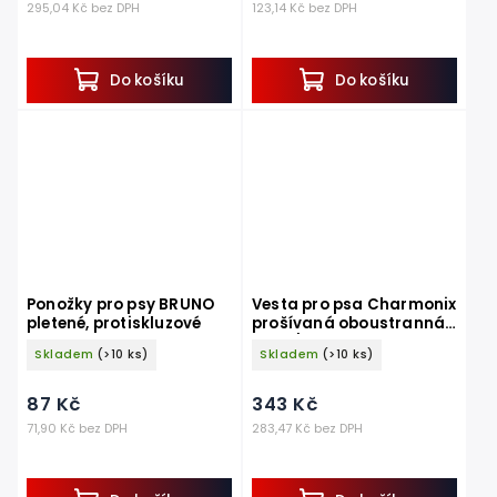
295,04 Kč bez DPH
123,14 Kč bez DPH
Do košíku
Do košíku
Ponožky pro psy BRUNO
Vesta pro psa Charmonix
pletené, protiskluzové
prošívaná oboustranná,
šedá/neonově žlutá
Skladem
(>10 ks)
Skladem
(>10 ks)
87 Kč
343 Kč
71,90 Kč bez DPH
283,47 Kč bez DPH