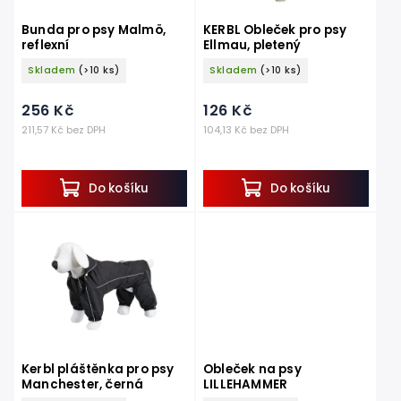
Bunda pro psy Malmö,
KERBL Obleček pro psy
reflexní
Ellmau, pletený
Skladem
(>10 ks)
Skladem
(>10 ks)
256 Kč
126 Kč
211,57 Kč bez DPH
104,13 Kč bez DPH
Do košíku
Do košíku
Kerbl pláštěnka pro psy
Obleček na psy
Manchester, černá
LILLEHAMMER