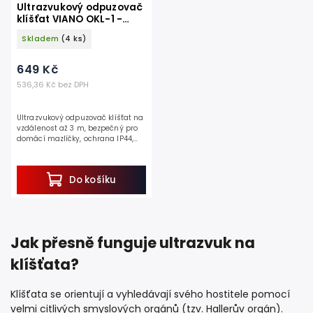
Ultrazvukový odpuzovač
klíšťat VIANO OKL-1 -
napájení na baterie
Skladem
(4 ks)
1xCR2032 v balení
649 Kč
536,36 Kč bez DPH
Ultrazvukový odpuzovač klíšťat na
vzdálenost až 3 m, bezpečný pro
domácí mazlíčky, ochrana IP44,
lithiová baterie, tlačítka ON/OFF.
Hledáte účinný způsob ochrany
před...
Do košíku
Jak přesně funguje ultrazvuk na
klíšťata?
Klíšťata se orientují a vyhledávají svého hostitele pomocí
velmi citlivých smyslových orgánů (tzv. Hallerův orgán).