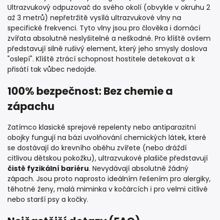
Ultrazvukový odpuzovač do svého okolí (obvykle v okruhu 2
až 3 metrů) nepřetržitě vysílá ultrazvukové vlny na
specifické frekvenci. Tyto vlny jsou pro člověka i domácí
zvířata absolutně neslyšitelné a neškodné. Pro klíště ovšem
představují silně rušivý element, který jeho smysly doslova
"oslepí". Klíště ztrácí schopnost hostitele detekovat a k
přisátí tak vůbec nedojde.
100% bezpečnost: Bez chemie a
zápachu
Zatímco klasické sprejové repelenty nebo antiparazitní
obojky fungují na bázi uvolňování chemických látek, které
se dostávají do krevního oběhu zvířete (nebo dráždí
citlivou dětskou pokožku), ultrazvukové plašiče představují
čistě fyzikální bariéru
. Nevydávají absolutně žádný
zápach. Jsou proto naprosto ideálním řešením pro alergiky,
těhotné ženy, malá miminka v kočárcích i pro velmi citlivé
nebo starší psy a kočky.