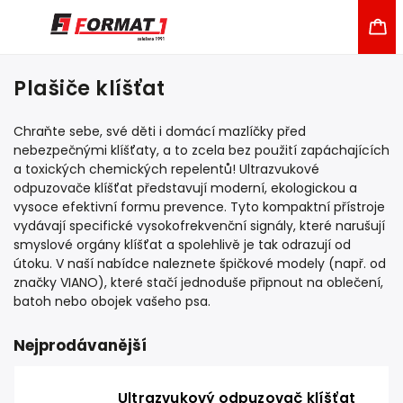
Plašiče klíšťat
Chraňte sebe, své děti i domácí mazlíčky před
nebezpečnými klíšťaty, a to zcela bez použití zapáchajících
a toxických chemických repelentů! Ultrazvukové
odpuzovače klíšťat představují moderní, ekologickou a
vysoce efektivní formu prevence. Tyto kompaktní přístroje
vydávají specifické vysokofrekvenční signály, které narušují
smyslové orgány klíšťat a spolehlivě je tak odrazují od
útoku. V naší nabídce naleznete špičkové modely (např. od
značky VIANO), které stačí jednoduše připnout na oblečení,
batoh nebo obojek vašeho psa.
Nejprodávanější
Ultrazvukový odpuzovač klíšťat