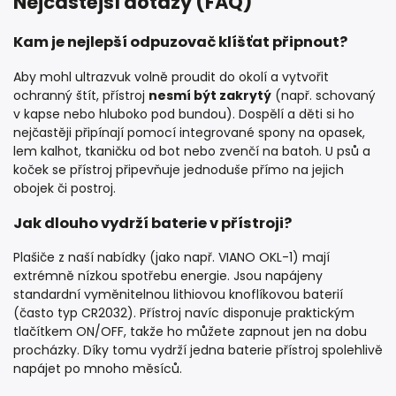
Nejčastější dotazy (FAQ)
Kam je nejlepší odpuzovač klíšťat připnout?
Aby mohl ultrazvuk volně proudit do okolí a vytvořit
ochranný štít, přístroj
nesmí být zakrytý
(např. schovaný
v kapse nebo hluboko pod bundou). Dospělí a děti si ho
nejčastěji připínají pomocí integrované spony na opasek,
lem kalhot, tkaničku od bot nebo zvenčí na batoh. U psů a
koček se přístroj připevňuje jednoduše přímo na jejich
obojek či postroj.
Jak dlouho vydrží baterie v přístroji?
Plašiče z naší nabídky (jako např. VIANO OKL-1) mají
extrémně nízkou spotřebu energie. Jsou napájeny
standardní vyměnitelnou lithiovou knoflíkovou baterií
(často typ CR2032). Přístroj navíc disponuje praktickým
tlačítkem ON/OFF, takže ho můžete zapnout jen na dobu
procházky. Díky tomu vydrží jedna baterie přístroj spolehlivě
napájet po mnoho měsíců.