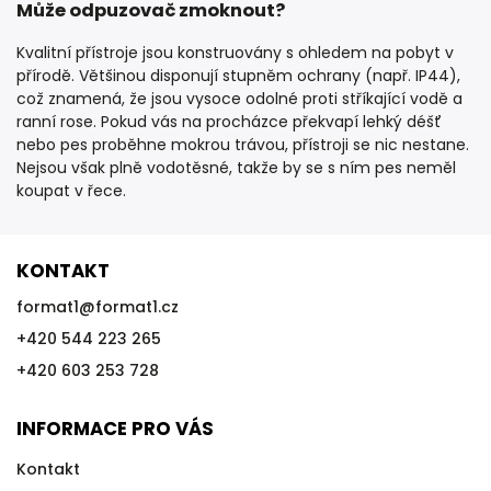
Může odpuzovač zmoknout?
Kvalitní přístroje jsou konstruovány s ohledem na pobyt v
přírodě. Většinou disponují stupněm ochrany (např. IP44),
což znamená, že jsou vysoce odolné proti stříkající vodě a
ranní rose. Pokud vás na procházce překvapí lehký déšť
nebo pes proběhne mokrou trávou, přístroji se nic nestane.
Nejsou však plně vodotěsné, takže by se s ním pes neměl
koupat v řece.
KONTAKT
format1
@
format1.cz
+420 544 223 265
+420 603 253 728
INFORMACE PRO VÁS
Kontakt