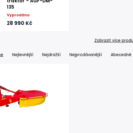
traktor - AGF-DM-
135
Vyprodáno
28 990 Kč
Zobrazit více prod
me
Nejlevnější
Nejdražší
Nejprodávanější
Abecedně