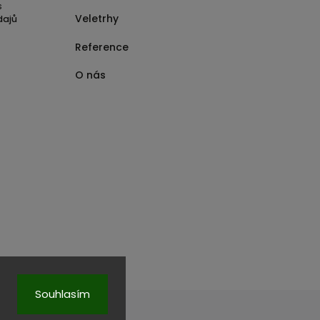
s
Veletrhy
dajů
Reference
O nás
Souhlasím