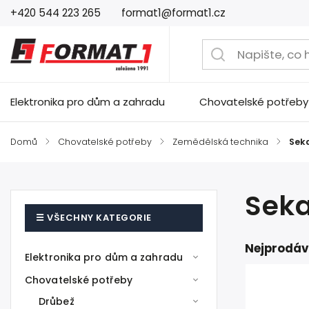
+420 544 223 265
format1@format1.cz
Elektronika pro dům a zahradu
Chovatelské potřeby
Domů
/
Chovatelské potřeby
/
Zemědělská technika
/
Seka
Seka
Nejprodáv
Elektronika pro dům a zahradu
Chovatelské potřeby
Drůbež