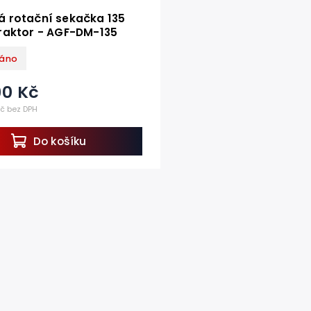
 rotační sekačka 135
raktor - AGF-DM-135
áno
90 Kč
Kč bez DPH
Do košíku