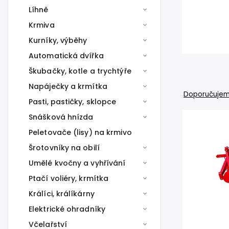
Líhně
Krmiva
Kurníky, výběhy
Automatická dvířka
Škubačky, kotle a trychtýře
Napáječky a krmítka
Doporučuje
Pasti, pastičky, sklopce
Snášková hnízda
Peletovače (lisy) na krmivo
Šrotovníky na obilí
Umělé kvočny a vyhřívání
Ptačí voliéry, krmítka
Králíci, králíkárny
Elektrické ohradníky
Včelařství