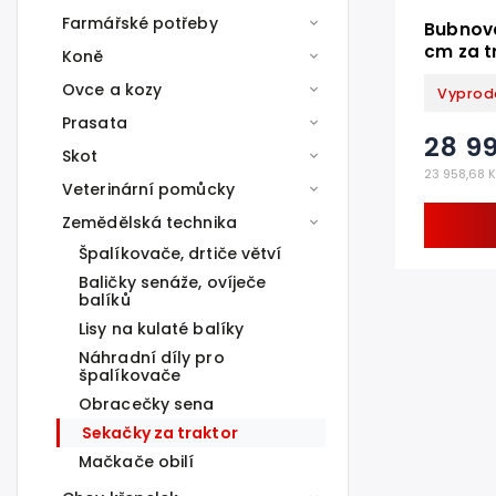
Farmářské potřeby
Bubnová
cm za t
Koně
Ovce a kozy
Vyprod
Prasata
28 9
Skot
23 958,68 
Veterinární pomůcky
Zemědělská technika
Špalíkovače, drtiče větví
Baličky senáže, ovíječe
balíků
Lisy na kulaté balíky
Náhradní díly pro
špalíkovače
Obracečky sena
Sekačky za traktor
Mačkače obilí