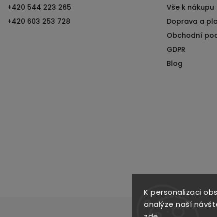
+420 544 223 265
Vše k nákupu
+420 603 253 728
Doprava a pl
Obchodní po
GDPR
Blog
K personalizaci ob
analýze naší návšt
zde
.