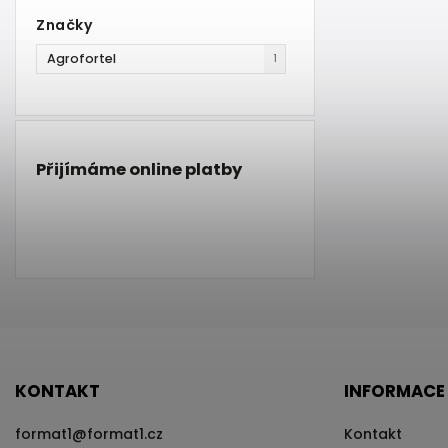
Značky
Agrofortel
1
Přijímáme online platby
KONTAKT
INFORMACE
format1
@
format1.cz
Kontakt