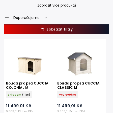
Zobrazit více produktů
Doporučujeme
Nejlevnější
Nejdražší
Nejprodávanější
Abecedně
Bouda pro psa CUCCIA
Bouda pro psa CUCCIA
COLONIAL M
CLASSIC M
Skladem
(1 ks)
Vyprodáno
11 499,01 Kč
11 499,01 Kč
9 503,31 Kč bez DPH
9 503,31 Kč bez DPH