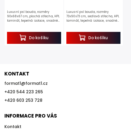
Luxusní psí bouda, rozměry
Luxusní psí bouda, rozměry
90x68x67 cm, plochá střecha, HPL
73x90x73 cm, sedlová střecha, HPL
laminát, tepelná izolace, snadné
laminát, tepelná izolace, snadné
čištění, pevnost a odolnost.
čištění, pevnost a odolnost.
Jedná se o perfektní psí boudu pro
Pokud hledáte opravdu kvalitní
Vašeho mazlíčka....
boudu pro svého...
Do košíku
Do košíku
KONTAKT
format1
@
format1.cz
+420 544 223 265
+420 603 253 728
INFORMACE PRO VÁS
Kontakt