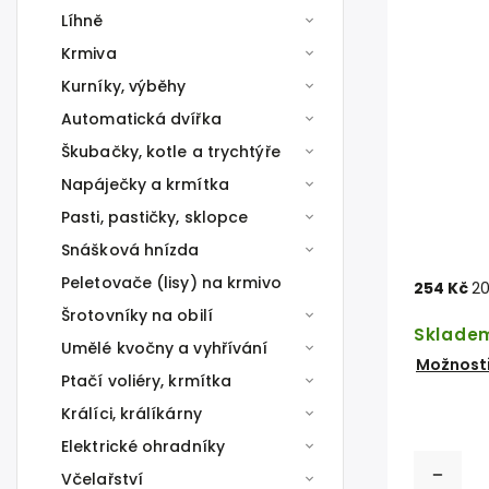
Líhně
Krmiva
Kurníky, výběhy
Automatická dvířka
Škubačky, kotle a trychtýře
Napáječky a krmítka
Pasti, pastičky, sklopce
Snášková hnízda
Peletovače (lisy) na krmivo
254 Kč
20
Šrotovníky na obilí
Sklade
Umělé kvočny a vyhřívání
Možnosti
Ptačí voliéry, krmítka
Králíci, králíkárny
Elektrické ohradníky
Včelařství