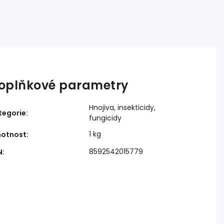
oplňkové parametry
Hnojiva, insekticidy,
tegorie
:
fungicidy
1 kg
otnost
:
8592542015779
N
: