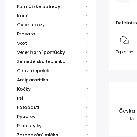
Farmářské potřeby
Koně
Detailní 
Ovce a kozy
Prasata
Skot
Veterinární pomůcky
Zeptat se
Zemědělská technika
Chov křepelek
Antiparazitika
Kočky
Psi
Fotopasti
Česká f
Rybolov
Na 
Podestýlky
Zpracování mléka