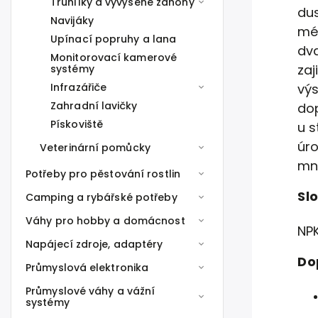
Truhlíky a vyvýšené záhony
du
Navijáky
mén
Upínací popruhy a lana
dv
Monitorovací kamerové
zaj
systémy
Infrazářiče
vý
Zahradní lavičky
do
Pískoviště
u
s
úr
Veterinární pomůcky
mno
Potřeby pro pěstování rostlin
Slo
Camping a rybářské potřeby
Váhy pro hobby a domácnost
NPK
Napájecí zdroje, adaptéry
Do
Průmyslová elektronika
Průmyslové váhy a vážní
systémy