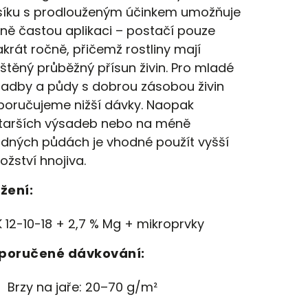
síku s prodlouženým účinkem umožňuje
ě častou aplikaci – postačí
pouze
akrát ročně
, přičemž rostliny mají
ištěný
průběžný přísun živin
.
Pro
mladé
sadby
a půdy s dobrou zásobou živin
poručujeme nižší dávky.
Naopak
tarších výsadeb
nebo na
méně
odných půdách
je vhodné použít vyšší
žství hnojiva.
žení:
 12-10-18 + 2,7 % Mg + mikroprvky
poručené dávkování:
Brzy na jaře:
20–70 g/m²