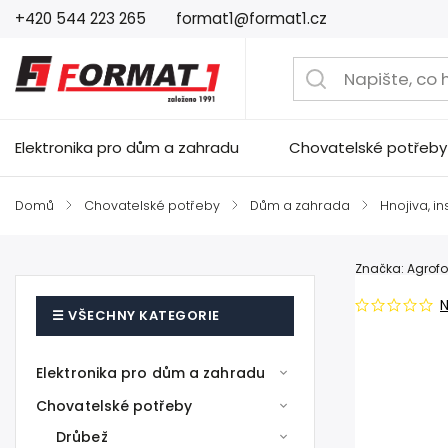
+420 544 223 265
format1@format1.cz
Elektronika pro dům a zahradu
Chovatelské potřeby
Domů
/
Chovatelské potřeby
/
Dům a zahrada
/
Hnojiva, in
Značka:
Agrofo
Elektronika pro dům a zahradu
Chovatelské potřeby
Drůbež