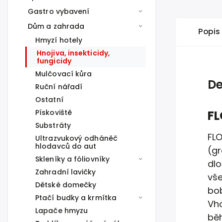
Gastro vybavení
Dům a zahrada
Popis
Hmyzí hotely
Hnojiva, insekticidy,
fungicidy
Mulčovací kůra
De
Ruční nářadí
Ostatní
Pískoviště
FL
Substráty
FLO
Ultrazvukový odháněč
hlodavců do aut
(gr
Skleníky a fóliovníky
dl
Zahradní lavičky
vše
Dětské domečky
bob
Ptačí budky a krmítka
Vh
Lapače hmyzu
bě