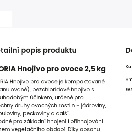
tailní popis produktu
D
Ka
ORIA Hnojivo pro ovoce 2,5 kg
Hm
RIA Hnojivo pro ovoce je
kompaktované
anulované), bezchloridové hnojivo s
EA
ouhodobým účinkem
, určené pro
chny druhy ovocných rostlin –
jádroviny,
uloviny, peckoviny
a další.
odné pro
základní hnojení
i
přihnojování
hem vegetačního období
. Díky obsahu