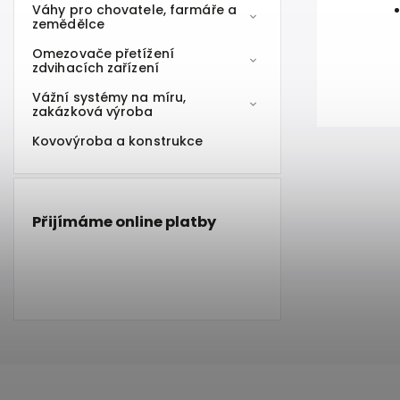
Váhy pro chovatele, farmáře a
zemědělce
Omezovače přetížení
zdvihacích zařízení
Vážní systémy na míru,
zakázková výroba
Kovovýroba a konstrukce
Přijímáme online platby