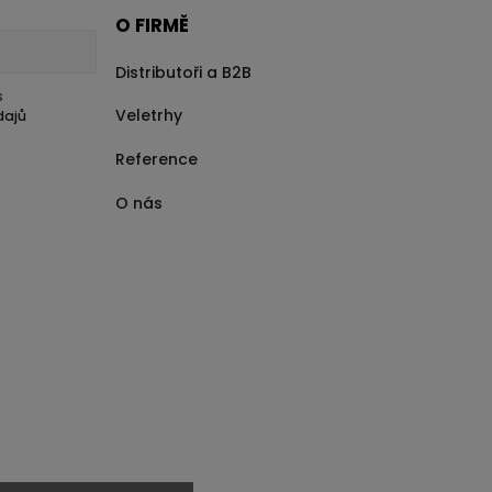
O FIRMĚ
Distributoři a B2B
s
Veletrhy
dajů
Reference
O nás