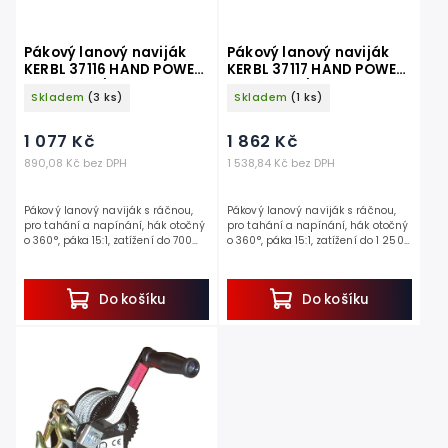
Pákový lanový naviják
Pákový lanový naviják
KERBL 37116 HAND POWER
KERBL 37117 HAND POWER
PULLER 3m/700 kg
PULLER 3m/1250 kg
Skladem
(3 ks)
Skladem
(1 ks)
1 077 Kč
1 862 Kč
890,08 Kč bez DPH
1 538,84 Kč bez DPH
Pákový lanový naviják s ráčnou,
Pákový lanový naviják s ráčnou,
pro tahání a napínání, hák otočný
pro tahání a napínání, hák otočný
o 360°, páka 15:1, zatížení do 700
o 360°, páka 15:1, zatížení do 1 250
kg, ocelové lanko, délka 3 m, Ø 5
kg, ocelové lanko, délka 3 m, Ø 6
mm. Objevte sílu a...
mm. Objevte sílu a...
Do košíku
Do košíku