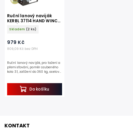
Ruční lanový naviják
KERBL 37114 HAND WINCH
10m/360kg
Skladem
(2 ks)
979 Kč
809,09 Kč bez DPH
Ruční lanový naviják, pro tažení a
přemisťování, poměr ozubeného
kola 3:1, zatížení do 360 kg, ocelové
lanko, délka 10 m, Ø 5 mm.
Objevte jednoduchost a
spolehlivost s...
Do košíku
KONTAKT