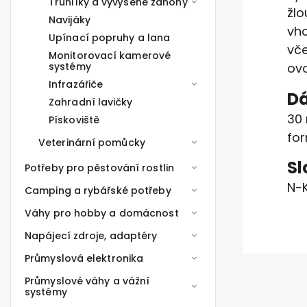
Truhlíky a vyvýšené záhony
žlo
Navijáky
vho
Upínací popruhy a lana
vče
Monitorovací kamerové
systémy
ovo
Infrazářiče
Dá
Zahradní lavičky
30 
Pískoviště
for
Veterinární pomůcky
Sl
Potřeby pro pěstování rostlin
N-K
Camping a rybářské potřeby
Váhy pro hobby a domácnost
Napájecí zdroje, adaptéry
Průmyslová elektronika
Průmyslové váhy a vážní
systémy