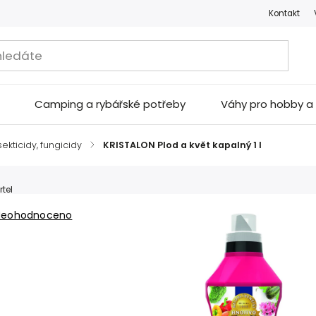
Kontakt
Camping a rybářské potřeby
Váhy pro hobby 
sekticidy, fungicidy
/
KRISTALON Plod a květ kapalný 1 l
rtel
Neohodnoceno