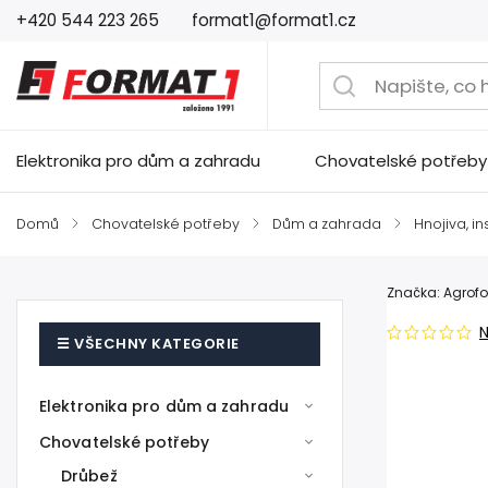
+420 544 223 265
format1@format1.cz
Elektronika pro dům a zahradu
Chovatelské potřeby
Domů
/
Chovatelské potřeby
/
Dům a zahrada
/
Hnojiva, in
Značka:
Agrofo
Elektronika pro dům a zahradu
Chovatelské potřeby
Drůbež