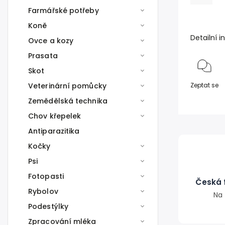
Farmářské potřeby
Koně
Detailní 
Ovce a kozy
Prasata
Skot
Veterinární pomůcky
Zeptat se
Zemědělská technika
Chov křepelek
Antiparazitika
Kočky
Psi
Fotopasti
Česká f
Rybolov
Na 
Podestýlky
Zpracování mléka