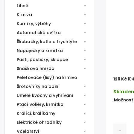
Líhně
Krmiva
Kurníky, výběhy
Automatická dvířka
Škubačky, kotle a trychtýře
Napáječky a krmítka
Pasti, pastičky, sklopce
Snášková hnízda
Peletovače (lisy) na krmivo
126 Kč
104
Šrotovníky na obilí
Sklade
Umělé kvočny a vyhřívání
Možnosti
Ptačí voliéry, krmítka
Králíci, králíkárny
Elektrické ohradníky
Včelařství