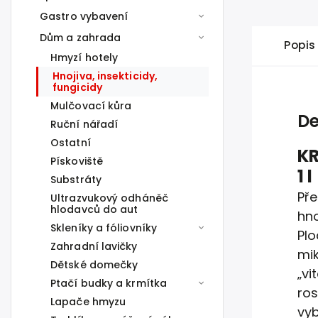
Gastro vybavení
Dům a zahrada
Popis
Hmyzí hotely
Hnojiva, insekticidy,
fungicidy
Mulčovací kůra
De
Ruční nářadí
Ostatní
KR
Pískoviště
1 l
Substráty
Pře
Ultrazvukový odháněč
hlodavců do aut
hno
Skleníky a fóliovníky
Plo
Zahradní lavičky
mik
Dětské domečky
„vi
Ptačí budky a krmítka
ros
Lapače hmyzu
vyb