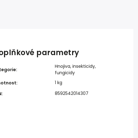
oplňkové parametry
Hnojiva, insekticidy,
tegorie
:
fungicidy
1 kg
otnost
:
8592542014307
N
: