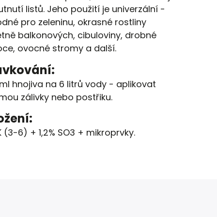
utnutí listů. Jeho použití je univerzální -
dné pro zeleninu, okrasné rostliny
tně balkonových, cibuloviny, drobné
ce, ovocné stromy a další.
vkování:
ml hnojiva na 6 litrů vody - aplikovat
mou zálivky nebo postřiku.
ožení:
 (3-6) + 1,2% SO3 + mikroprvky.