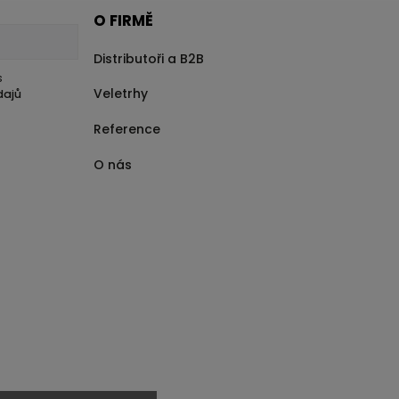
O FIRMĚ
Distributoři a B2B
s
Veletrhy
dajů
Reference
O nás