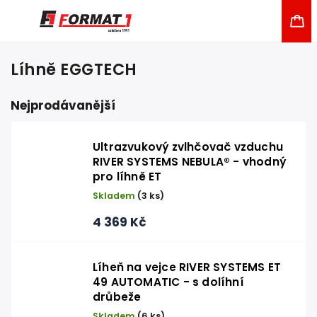
Líhně EGGTECH
Nejprodávanější
Ultrazvukový zvlhčovač vzduchu
RIVER SYSTEMS NEBULA® - vhodný
pro líhně ET
Skladem
(3 ks)
4 369 Kč
Líheň na vejce RIVER SYSTEMS ET
49 AUTOMATIC - s dolíhní
drůbeže
Skladem
(6 ks)