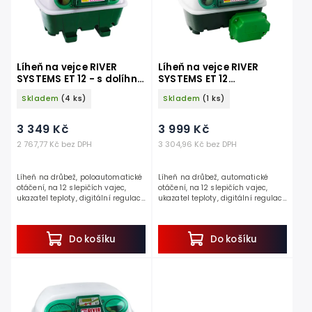
Líheň na vejce RIVER
Líheň na vejce RIVER
SYSTEMS ET 12 - s dolíhní
SYSTEMS ET 12
drůbeže
AUTOMATIC - s dolíhní
Skladem
(4 ks)
Skladem
(1 ks)
drůbeže
3 349 Kč
3 999 Kč
2 767,77 Kč bez DPH
3 304,96 Kč bez DPH
Líheň na drůbež, poloautomatické
Líheň na drůbež, automatické
otáčení, na 12 slepičích vajec,
otáčení, na 12 slepičích vajec,
ukazatel teploty, digitální regulace
ukazatel teploty, digitální regulace
teploty 30-40°C, nádržka na vodu.
teploty 30-40°C , nádržka na vodu.
Jedná se o...
Pokud hledáte...
Do košíku
Do košíku