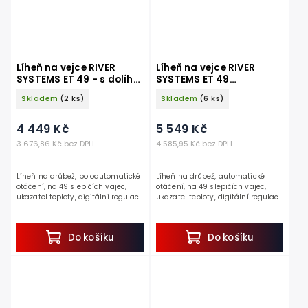
Líheň na vejce RIVER
Líheň na vejce RIVER
SYSTEMS ET 49 - s dolíhní
SYSTEMS ET 49
drůbeže
AUTOMATIC - s dolíhní
Skladem
(2 ks)
Skladem
(6 ks)
drůbeže
4 449 Kč
5 549 Kč
3 676,86 Kč bez DPH
4 585,95 Kč bez DPH
Líheň na drůbež, poloautomatické
Líheň na drůbež, automatické
otáčení, na 49 slepičích vajec,
otáčení, na 49 slepičích vajec,
ukazatel teploty, digitální regulace
ukazatel teploty, digitální regulace
teploty 30-40°C, nádržka na vodu.
teploty 30-40°C , nádržka na vodu.
Jedná se o osvědčenou...
Pokud hledáte...
Do košíku
Do košíku