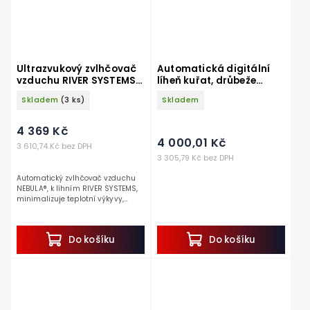
Ultrazvukový zvlhčovač
Automatická digitální
vzduchu RIVER SYSTEMS
líheň kuřat, drůbeže
NEBULA® - vhodný pro
COVINA ET 12 s dolíhní.
Skladem
(3 ks)
Skladem
líhně ET
4 369 Kč
4 000,01 Kč
3 610,74 Kč bez DPH
3 305,79 Kč bez DPH
Automatický zvlhčovač vzduchu
NEBULA®, k líhním RIVER SYSTEMS,
minimalizuje teplotní výkyvy,
kapacita 2l, s digitálním
displejem. Ultrazvukový zvlhčovač
vzduchu NEBULA® je...
Do košíku
Do košíku