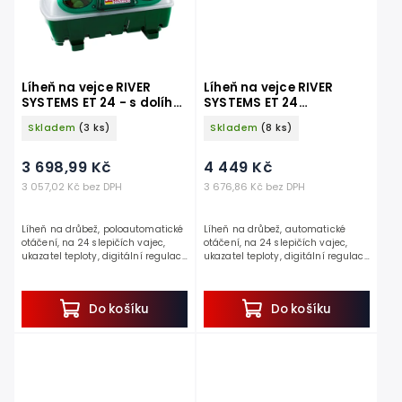
Líheň na vejce RIVER
Líheň na vejce RIVER
SYSTEMS ET 24 - s dolíhní
SYSTEMS ET 24
drůbeže
AUTOMATIC - s dolíhní
Skladem
(3 ks)
Skladem
(8 ks)
drůbeže
3 698,99 Kč
4 449 Kč
3 057,02 Kč bez DPH
3 676,86 Kč bez DPH
Líheň na drůbež, poloautomatické
Líheň na drůbež, automatické
otáčení, na 24 slepičích vajec,
otáčení, na 24 slepičích vajec,
ukazatel teploty, digitální regulace
ukazatel teploty, digitální regulace
teploty 30-40°C, nádržka na vodu.
teploty 30-40°C , nádržka na vodu.
Jedná se o...
Pokud hledáte...
Do košíku
Do košíku