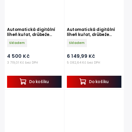
Automatická digitální
Automatická digitální
líheň kuřat, drůbeže
líheň kuřat, drůbeže
COVINA ET 24 s dolíhní
COVINA ET 49 s dolíhní.
Skladem
Skladem
4 500 Kč
6 149,99 Kč
3 719,01 Kč bez DPH
5 082,64 Kč bez DPH
Do košíku
Do košíku