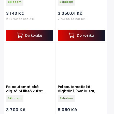
Skladem
Skladem
dolíhní
3 143 Kč
3 350,01 Kč
2 597,52 Kč bez DPH
2 768,60 Kč bez DPH
Do košíku
Do košíku
Poloautomatická
Poloautomatická
digitální líheň kuřat,
digitální líheň kuřat,
drůbeže COVINA ET 24 s
drůbeže COVINA ET 49 s
Skladem
Skladem
dolíhní
dolíhní
3 700 Kč
5 050 Kč