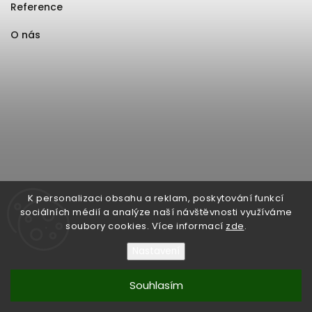
Reference
O nás
K personalizaci obsahu a reklam, poskytování funkcí
sociálních médií a analýze naší návštěvnosti využíváme
soubory cookies. Více informací
zde
.
Nastavení
Souhlasím
Copyright 2026
Format1
. Všechna práva vyhrazena.
Upravit nastavení cookies