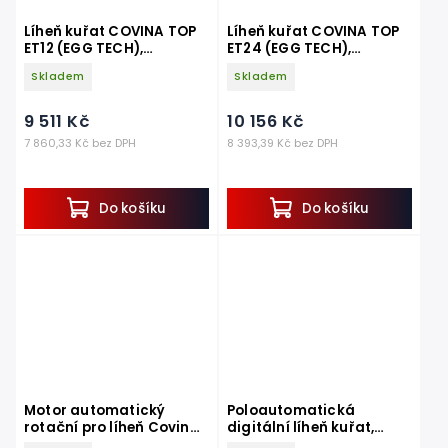
Líheň kuřat COVINA TOP
Líheň kuřat COVINA TOP
ET12 (EGG TECH),
ET24 (EGG TECH),
digitální automatická, s
digitální automatická, s
Skladem
Skladem
dolíhní WIFI
dolíhní WIFI
9 511 Kč
10 156 Kč
7 860,33 Kč bez DPH
8 393,39 Kč bez DPH
Do košíku
Do košíku
Motor automatický
Poloautomatická
rotační pro líheň Covina
digitální líheň kuřat,
TOP, 15V
drůbeže COVINA ET 12 s