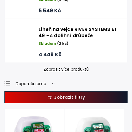
5 549 Kč
Líheň na vejce RIVER SYSTEMS ET
49 - s dolíhní drůbeže
Skladem
(2 ks)
4 449 Kč
Zobrazit více produktů
Doporučujeme
Nejlevnější
Nejdražší
Nejprodávanější
Abecedně