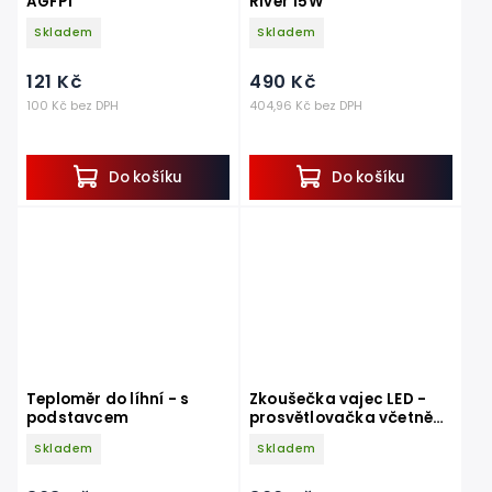
AGFP1
River 15W
Skladem
Skladem
121 Kč
490 Kč
100 Kč bez DPH
404,96 Kč bez DPH
Do košíku
Do košíku
Teploměr do líhní - s
Zkoušečka vajec LED -
podstavcem
prosvětlovačka včetně
baterie a dvou nástavců
Skladem
Skladem