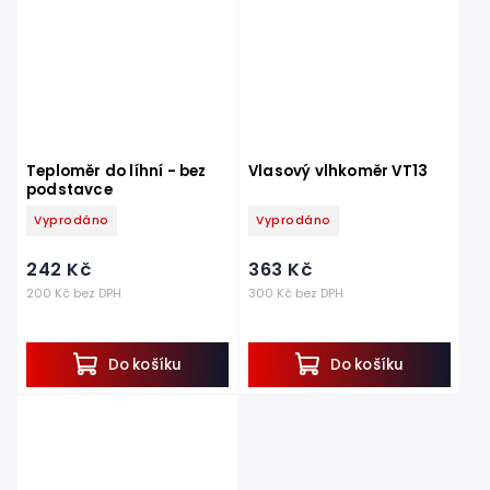
Teploměr do líhní - bez
Vlasový vlhkoměr VT13
podstavce
Vyprodáno
Vyprodáno
242 Kč
363 Kč
200 Kč bez DPH
300 Kč bez DPH
Do košíku
Do košíku