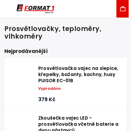
Prosvětlovačky, teploměry,
vlhkoměry
Nejprodávanější
Prosvětlovačka vajec na slepice,
křepelky, bažanty, kachny, husy
PUISOR EC-01B
Vyprodáno
379 Kč
Zkoušečka vajec LED -
prosvětlovačka včetně baterie a
dvou nástavců