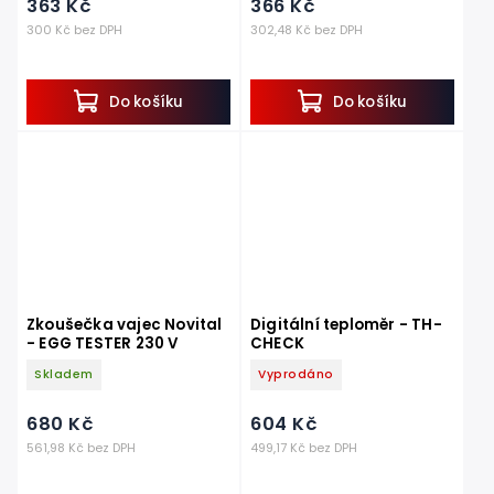
363 Kč
366 Kč
300 Kč bez DPH
302,48 Kč bez DPH
Do košíku
Do košíku
Zkoušečka vajec Novital
Digitální teploměr - TH-
- EGG TESTER 230 V
CHECK
Skladem
Vyprodáno
680 Kč
604 Kč
561,98 Kč bez DPH
499,17 Kč bez DPH