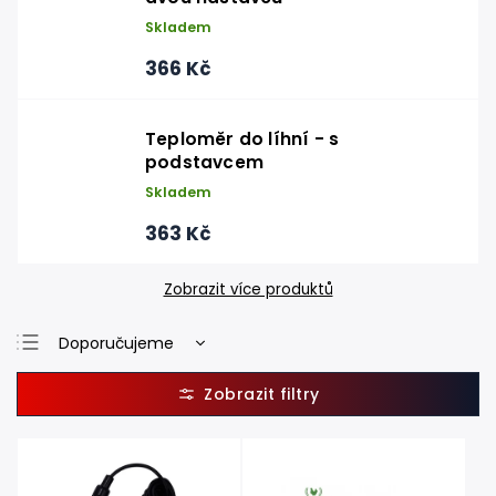
Skladem
366 Kč
Teploměr do líhní - s
podstavcem
Skladem
363 Kč
Zobrazit více produktů
Doporučujeme
Nejlevnější
Nejdražší
Nejprodávanější
Abecedně