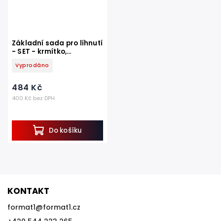
Základní sada pro líhnutí
- SET - krmítko,
napáječka, postřikovač
Vyprodáno
vajec, flaštička a
prosvětlovačka vajec
484 Kč
400 Kč bez DPH
Do košíku
KONTAKT
format1
@
format1.cz