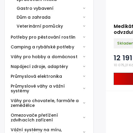
Gastro vybavení
Dům a zahrada
Medikát
Veterinární pomůcky
odvzduš
Potřeby pro pěstování rostlin
2 %
Sklade
Camping a rybářské potřeby
12 19
Váhy pro hobby a domácnost
10 075,21 K
Napájecí zdroje, adaptéry
Průmyslová elektronika
Průmyslové váhy a vážní
systémy
Váhy pro chovatele, farmáře a
zemědělce
Omezovače přetížení
zdvihacích zařízení
Vážní systémy na míru,