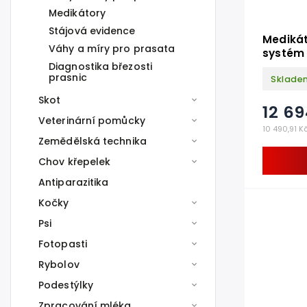
Medikátory
Stájová evidence
Medikát
Váhy a míry pro prasata
systém 
Diagnostika březosti
prasnic
Sklade
Skot
12 69
Veterinární pomůcky
10 490,91 K
Zemědělská technika
Chov křepelek
Antiparazitika
Kočky
Psi
Fotopasti
Rybolov
Podestýlky
Zpracování mléka