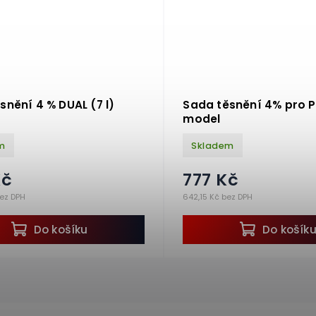
snění 4 % DUAL (7 l)
Sada těsnění 4% pro 
model
m
Skladem
Kč
777 Kč
bez DPH
642,15 Kč bez DPH
Do košíku
Do košík