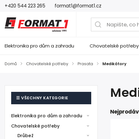
+420 544 223 265
format1@format1.cz
Elektronika pro dům a zahradu
Chovatelské potřeby
Domů
/
Chovatelské potřeby
/
Prasata
/
Medikátory
Medi
Nejprodáv
Elektronika pro dům a zahradu
Chovatelské potřeby
Drůbež