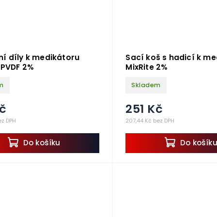
í díly k medikátoru
Sací koš s hadicí k m
, PVDF 2%
MixRite 2%
m
Skladem
č
251 Kč
ez DPH
207,44 Kč bez DPH
Do košíku
Do košík