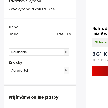
zakázková výroba
Kovovýroba a konstrukce
Cena
Náhradn
mixrite
32
Kč
17691
Kč
Sklade
Na skladě
14
261 K
215,70 Kč b
Značky
Agrofortel
14
Přijímáme online platby