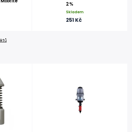
MixRite
2%
Skladem
251 Kč
uktů