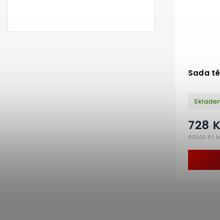
Sada tě
Sklade
728 
601,65 Kč 