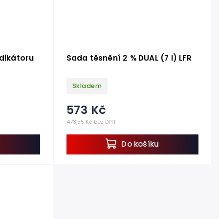
edikátoru
Sada těsnění 2 % DUAL (7 l) LFR
Skladem
573 Kč
473,55 Kč bez DPH
u
Do košíku