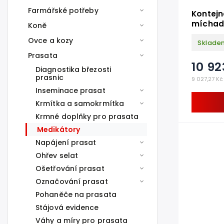
Farmářské potřeby
Kontejn
míchadl
Koně
Ovce a kozy
Sklade
Prasata
10 92
Diagnostika březosti
prasnic
9 027,27 Kč
Inseminace prasat
Krmítka a samokrmítka
Krmné doplňky pro prasata
Medikátory
Napájení prasat
Ohřev selat
Ošetřování prasat
Označování prasat
Pohaněče na prasata
Stájová evidence
Váhy a míry pro prasata