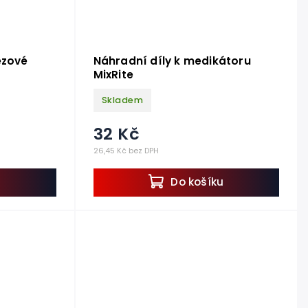
ezové
Náhradní díly k medikátoru
MixRite
Skladem
32 Kč
26,45 Kč bez DPH
u
Do košíku