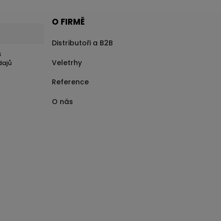
O FIRMĚ
Distributoři a B2B
s
Veletrhy
dajů
Reference
O nás