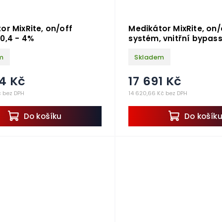
or MixRite, on/off
Medikátor MixRite, on/
0,4 - 4%
systém, vnitřní bypass
model, 0,3 - 2%
m
Skladem
4 Kč
17 691 Kč
č bez DPH
14 620,66 Kč bez DPH
Do košíku
Do košík