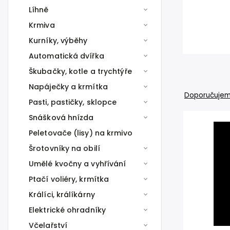
Líhně
Krmiva
Kurníky, výběhy
Automatická dvířka
Škubačky, kotle a trychtýře
Napáječky a krmítka
Doporučuje
Pasti, pastičky, sklopce
Snášková hnízda
Peletovače (lisy) na krmivo
Šrotovníky na obilí
Umělé kvočny a vyhřívání
Ptačí voliéry, krmítka
Králíci, králíkárny
Elektrické ohradníky
Včelařství