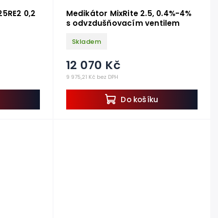
25RE2 0,2
Medikátor MixRite 2.5, 0.4%-4%
s odvzdušňovacím ventilem
Skladem
12 070 Kč
9 975,21 Kč bez DPH
u
Do košíku