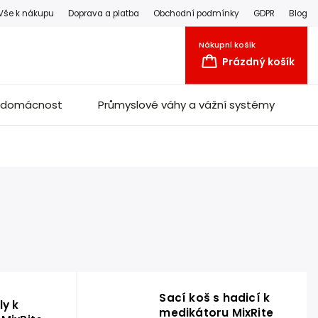
Vše k nákupu
Doprava a platba
Obchodní podmínky
GDPR
Blog
Nákupní košík
Prázdný košík
a domácnost
Průmyslové váhy a vážní systémy
Sací koš s hadicí k
ly k
medikátoru MixRite