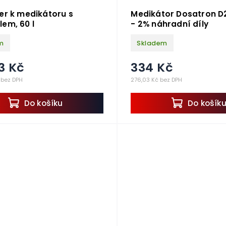
er k medikátoru s
Medikátor Dosatron D
em, 60 l
- 2% náhradní díly
m
Skladem
3 Kč
334 Kč
 bez DPH
276,03 Kč bez DPH
Do košíku
Do košík