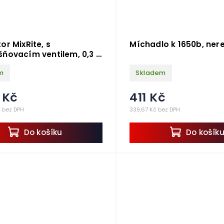
or MixRite, s
Míchadlo k 1650b, ner
ňovacím ventilem, 0,3 -
m
Skladem
1 Kč
411 Kč
č bez DPH
339,67 Kč bez DPH
Do košíku
Do košík