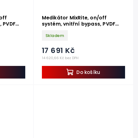
off
Medikátor MixRite, on/off
, PVDF
systém, vnitřní bypass, PVDF
model, 0,4 - 4%
Skladem
17 691 Kč
14 620,66 Kč bez DPH
u
Do košíku