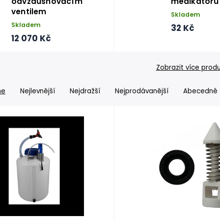
odvzdušňovacím
medikátoru 
ventilem
Skladem
Skladem
32 Kč
12 070 Kč
Zobrazit více prod
me
Nejlevnější
Nejdražší
Nejprodávanější
Abecedně