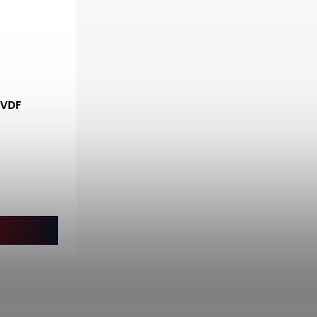
PVDF
u