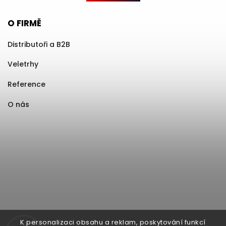
O FIRMĚ
Distributoři a B2B
Veletrhy
Reference
O nás
K personalizaci obsahu a reklam, poskytování funkcí