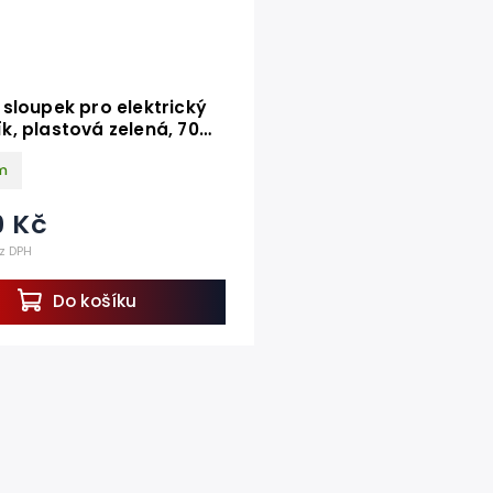
 sloupek pro elektrický
k, plastová zelená, 70
m
9 Kč
z DPH
Do košíku