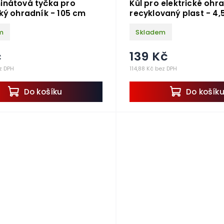
inátová tyčka pro
Kůl pro elektrické ohr
cký ohradník - 105 cm
recyklovaný plast - 4,
m
Skladem
č
139 Kč
z DPH
114,88 Kč bez DPH
Do košíku
Do košík