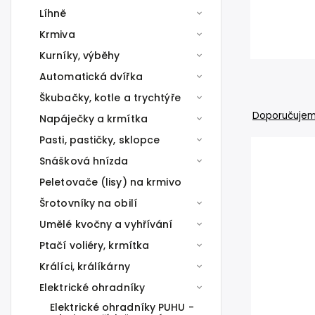
Líhně
Krmiva
Kurníky, výběhy
Automatická dvířka
Škubačky, kotle a trychtýře
Doporučuje
Napáječky a krmítka
Pasti, pastičky, sklopce
Snášková hnízda
Peletovače (lisy) na krmivo
Šrotovníky na obilí
Umělé kvočny a vyhřívání
Ptačí voliéry, krmítka
Králíci, králíkárny
Elektrické ohradníky
Elektrické ohradníky PUHU -