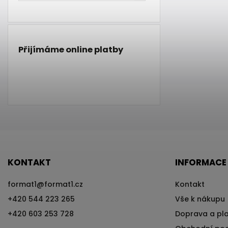
Přijímáme online platby
KONTAKT
INFORMACE
format1
@
format1.cz
Kontakt
+420 544 223 265
Vše k nákupu
+420 603 253 728
Doprava a pl