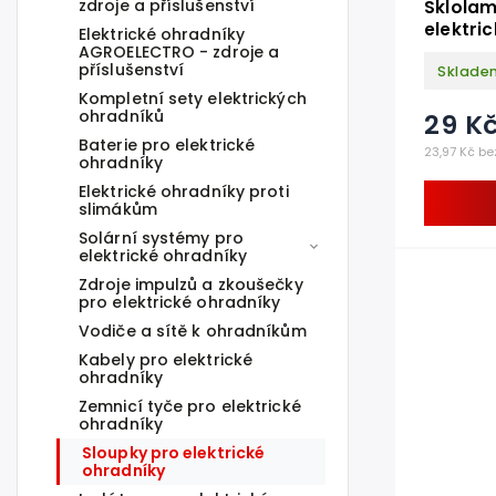
zdroje a příslušenství
Sklolam
elektri
Elektrické ohradníky
AGROELECTRO - zdroje a
příslušenství
Sklade
Kompletní sety elektrických
ohradníků
29 K
Baterie pro elektrické
23,97 Kč be
ohradníky
Elektrické ohradníky proti
slimákům
Solární systémy pro
elektrické ohradníky
Zdroje impulzů a zkoušečky
pro elektrické ohradníky
Vodiče a sítě k ohradníkům
Kabely pro elektrické
ohradníky
Zemnicí tyče pro elektrické
ohradníky
Sloupky pro elektrické
ohradníky