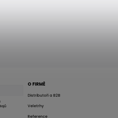
O FIRMĚ
Distributoři a B2B
s
Veletrhy
dajů
Reference