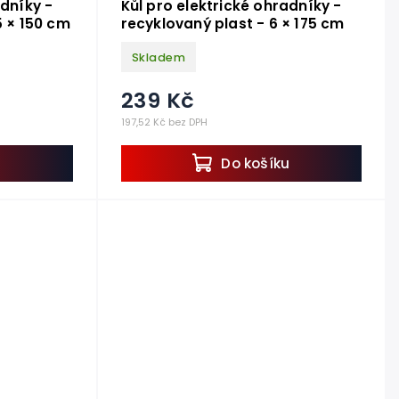
adníky -
Kůl pro elektrické ohradníky -
5 × 150 cm
recyklovaný plast - 6 × 175 cm
Skladem
239 Kč
197,52 Kč bez DPH
u
Do košíku