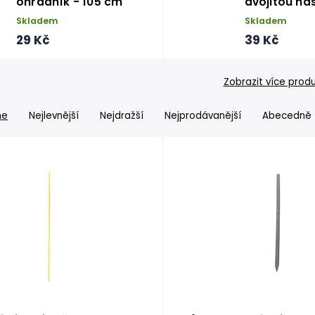
ohradník - 105 cm
dvojitou ná
Skladem
Skladem
29 Kč
39 Kč
Zobrazit více prod
me
Nejlevnější
Nejdražší
Nejprodávanější
Abecedně