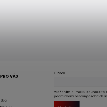
E-mail
 PRO VÁS
Vložením e-mailu souhlasíte 
podmínkami ochrany osobních ú
atba