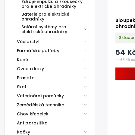
Zdroje impulzů a zkoušečky
pro elektrické ohradníky
Baterie pro elektrické
ohradníky
Sloupek
ohradní
Solární systémy pro
elektrické ohradníky
Sklade
Včelařství
54 K
Farmářské potřeby
Koně
44,63 Kč b
Ovce a kozy
Prasata
Skot
Veterinární pomůcky
Zemědělská technika
Chov křepelek
Antiparazitika
Kočky