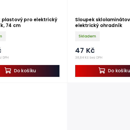
 plastový pro elektrický
Sloupek sklolaminátov
k, 74 cm
elektrický ohradník
m
Skladem
č
47 Kč
ez DPH
38,84 Kč bez DPH
Do košíku
Do košík