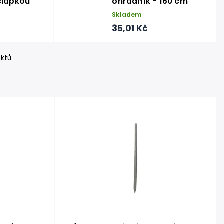
šlapkou
ohradník - 160 cm
Skladem
35,01 Kč
uktů