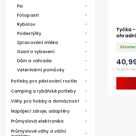
Psi
Fotopasti
Rybolov
Tyčka -
Podestýlky
ohradní
cm
Zpracování mléka
Sklade
Gastro vybavení
40,9
Dům a zahrada
33,88 Kč be
Veterinární pomůcky
Potřeby pro pěstování rostlin
Camping a rybářské potřeby
Váhy pro hobby a domácnost
Napájecí zdroje, adaptéry
Průmyslová elektronika
Průmyslové váhy a vážní