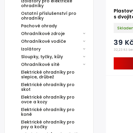
Izolátory pro elektrické
ohradníky
Plastov
Ostatní příslušenství pro
s dvoji
ohradníky
Pachové ohrady
Sklade
Ohradníkové zdroje
39 K
Ohradníkové vodiče
Izolátory
32,23 Kč be
Sloupky, tyčky, kůly
Ohradníkové sítě
Elektrické ohradníky pro
slepice, drůbež
Elektrické ohradníky pro
skot
Elektrické ohradníky pro
ovce a kozy
Elektrické ohradníky pro
koně
Elektrické ohradníky pro
psy a kočky