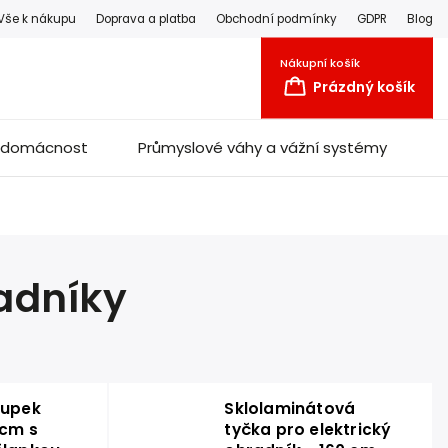
Vše k nákupu
Doprava a platba
Obchodní podmínky
GDPR
Blog
Nákupní košík
Prázdný košík
a domácnost
Průmyslové váhy a vážní systémy
radníky
oupek
Sklolaminátová
 cm s
tyčka pro elektrický