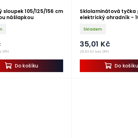
ý sloupek 105/125/156 cm
Sklolaminátová tyčka
tou nášlapkou
elektrický ohradník - 
m
Skladem
č
35,01 Kč
z DPH
28,93 Kč bez DPH
Do košíku
Do košík