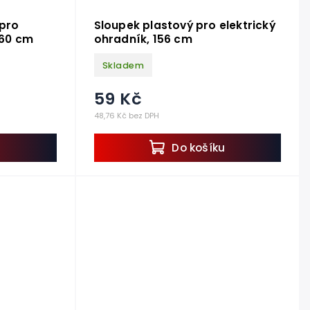
 pro
Sloupek plastový pro elektrický
160 cm
ohradník, 156 cm
Skladem
59 Kč
48,76 Kč bez DPH
u
Do košíku