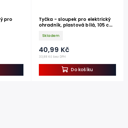
ý pro
Tyčka - sloupek pro elektrický
ohradník, plastová bílá, 105 cm,
1 nášlapka
Skladem
40,99 Kč
33,88 Kč bez DPH
u
Do košíku