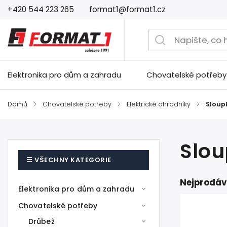
+420 544 223 265
format1@format1.cz
Elektronika pro dům a zahradu
Chovatelské potřeby
Domů
/
Chovatelské potřeby
/
Elektrické ohradníky
/
Sloup
Slou
Nejprodáv
Elektronika pro dům a zahradu
Chovatelské potřeby
Drůbež