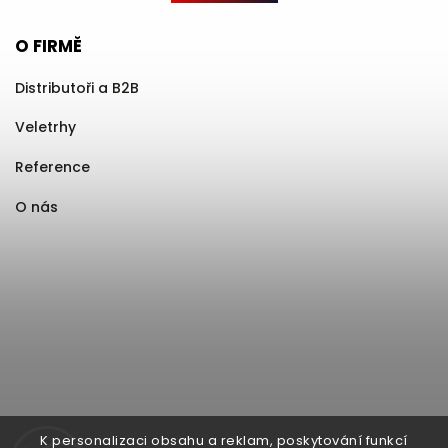
O FIRMĚ
Distributoři a B2B
Veletrhy
Reference
O nás
K personalizaci obsahu a reklam, poskytování funkcí