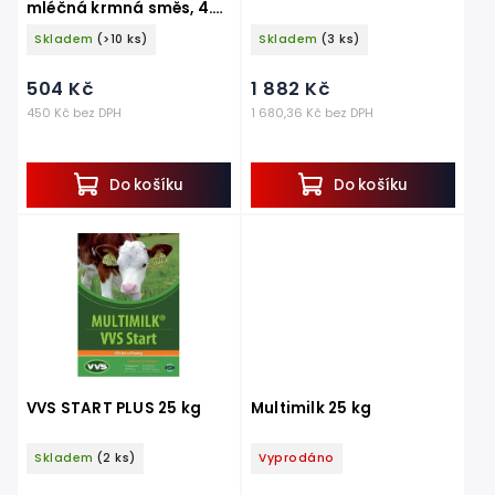
mléčná krmná směs, 4.5
kg
Skladem
(>10 ks)
Skladem
(3 ks)
504 Kč
1 882 Kč
450 Kč bez DPH
1 680,36 Kč bez DPH
Do košíku
Do košíku
VVS START PLUS 25 kg
Multimilk 25 kg
Skladem
(2 ks)
Vyprodáno