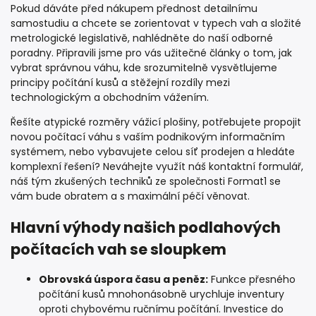
Pokud dáváte před nákupem přednost detailnímu
samostudiu a chcete se zorientovat v typech vah a složité
metrologické legislativě, nahlédněte do naší odborné
poradny. Připravili jsme pro vás užitečné články o tom, jak
vybrat správnou váhu, kde srozumitelně vysvětlujeme
principy počítání kusů a stěžejní rozdíly mezi
technologickým a obchodním vážením.
Řešíte atypické rozměry vážicí plošiny, potřebujete propojit
novou počítací váhu s vaším podnikovým informačním
systémem, nebo vybavujete celou síť prodejen a hledáte
komplexní řešení? Neváhejte využít náš kontaktní formulář,
náš tým zkušených techniků ze společnosti Format1 se
vám bude obratem a s maximální péčí věnovat.
Hlavní výhody našich podlahových
počítacích vah se sloupkem
Obrovská úspora času a peněz:
Funkce přesného
počítání kusů mnohonásobně urychluje inventury
oproti chybovému ručnímu počítání. Investice do