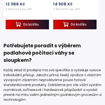
12 088 Kč
14 508 Kč
9 990,08 Kč bez DPH
11 990,08 Kč bez DPH
Do košíku
Do košíku
Potřebujete poradit s výběrem
podlahové počítací váhy se
sloupkem?
Každý sklad či prodejna má svá specifika a vyžaduje vysoce
individuální přístup. Jakožto přímý český výrobce s vlastním
vývojovým zázemím neprodáváme pouze hotové
standardizované produkty. Dokážeme pro vás vážní systém
rozměrově, softwarově i hardwarově přizpůsobit a vyrobit
přesně na míru vašim jedinečným podnikovým procesům a
technologiím.