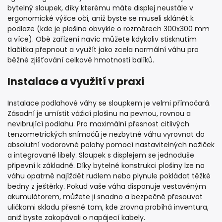
bytelný sloupek, díky kterému máte displej neustále v
ergonomické výšce očí, aniž byste se museli sklánět k
podlaze (kde je plošina obvykle o rozměrech 300x300 mm
a více). Obě zařízení navíc můžete kdykoliv stisknutím
tlačítka přepnout a využít jako zcela normální váhu pro
běžné zjišťování celkové hmotnosti balíků.
Instalace a využití v praxi
Instalace podlahové váhy se sloupkem je velmi přímočará.
Zásadní je umístit vážicí plošinu na pevnou, rovnou a
nevibrující podlahu. Pro maximální přesnost citlivých
tenzometrických snímačů je nezbytné váhu vyrovnat do
absolutní vodorovné polohy pomocí nastavitelných nožiček
a integrované libely. Sloupek s displejem se jednoduše
připevní k základně. Díky bytelné konstrukci plošiny lze na
váhu opatrně najíždět rudlem nebo plynule pokládat těžké
bedny z ještěrky. Pokud vaše váha disponuje vestavěným
akumulátorem, můžete ji snadno a bezpečně přesouvat
uličkami skladu přesně tam, kde zrovna probíhá inventura,
aniž byste zakopávali o napájecí kabely.