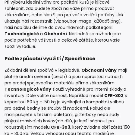
Při výběru ideální váhy pro počítání kusů je klíčové
zohlednit, zda budete zboží na váze přímo prodávat
zákazníkům, nebo slouží jen pro vaše vnitřní potřeby. Jak
ukazuje náš rozcestník (viz soubor image_a28dd5.png),
naši nabídku dělíme do dvou hlavních podkategorií:
Technologické
a
Obchodní
. Následně se rozhodujete
podle potřebné váživosti a celkové zátěže, kterou vaše
zboží vyžaduje.
Podle způsobu využití / Specifikace
Základní dělení spočívá v legislativě.
Obchodní váhy
mají
platné úřední ověření (cejch) a jsou naprostou nutností
pro prodej spojovacího materiálu přímo zákazníkům.
Technologické váhy
slouží výhradně pro interní sklady a
inventury. Dále volíte nosnost. Například model
CFR-302
s
kapacitou 60 kg – 150 kg je vynikající a kompaktní volbou
pro běžné bedny se šrouby či maticemi. Pokud ale
manipulujete s těžšími paletami, gitterboxy nebo sudy
plnými masivních kovových dílů, je lepší sáhnout po
robustnějším modelu
CFR-303
, který zvládne obří zátěž 150
kg – 300 kg. Velkou výhodou obou těchto modelů je