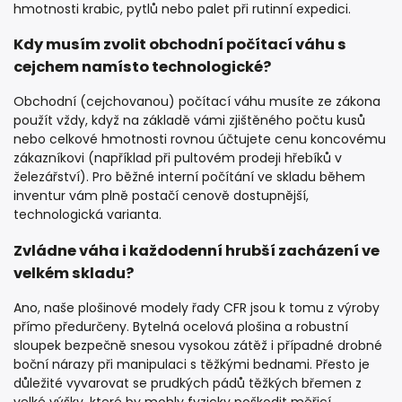
hmotnosti krabic, pytlů nebo palet při rutinní expedici.
Kdy musím zvolit obchodní počítací váhu s
cejchem namísto technologické?
Obchodní (cejchovanou) počítací váhu musíte ze zákona
použít vždy, když na základě vámi zjištěného počtu kusů
nebo celkové hmotnosti rovnou účtujete cenu koncovému
zákazníkovi (například při pultovém prodeji hřebíků v
železářství). Pro běžné interní počítání ve skladu během
inventur vám plně postačí cenově dostupnější,
technologická varianta.
Zvládne váha i každodenní hrubší zacházení ve
velkém skladu?
Ano, naše plošinové modely řady CFR jsou k tomu z výroby
přímo předurčeny. Bytelná ocelová plošina a robustní
sloupek bezpečně snesou vysokou zátěž i případné drobné
boční nárazy při manipulaci s těžkými bednami. Přesto je
důležité vyvarovat se prudkých pádů těžkých břemen z