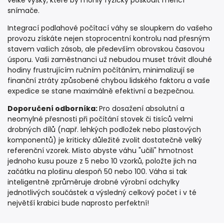
velké výšky, které by mohly fyzicky poškodit měřicí
snímače.
Integrací podlahové počítací váhy se sloupkem do vašeho
provozu získáte nejen stoprocentní kontrolu nad přesným
stavem vašich zásob, ale především obrovskou časovou
úsporu. Vaši zaměstnanci už nebudou muset trávit dlouhé
hodiny frustrujícím ručním počítáním, minimalizují se
finanční ztráty způsobené chybou lidského faktoru a vaše
expedice se stane maximálně efektivní a bezpečnou.
Doporučení odborníka:
Pro dosažení absolutní a
neomylné přesnosti při počítání stovek či tisíců velmi
drobných dílů (např. lehkých podložek nebo plastových
komponentů) je kriticky důležité zvolit dostatečně velký
referenční vzorek. Místo abyste váhu "učili" hmotnost
jednoho kusu pouze z 5 nebo 10 vzorků, položte jich na
začátku na plošinu alespoň 50 nebo 100. Váha si tak
inteligentně zprůměruje drobné výrobní odchylky
jednotlivých součástek a výsledný celkový počet i v té
největší krabici bude naprosto perfektní!