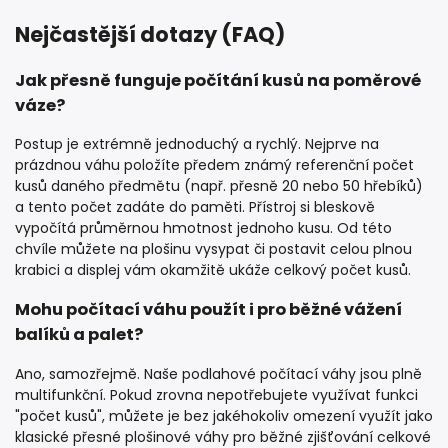
Nejčastější dotazy (FAQ)
Jak přesně funguje počítání kusů na poměrové
váze?
Postup je extrémně jednoduchý a rychlý. Nejprve na
prázdnou váhu položíte předem známý referenční počet
kusů daného předmětu (např. přesně 20 nebo 50 hřebíků)
a tento počet zadáte do paměti. Přístroj si bleskově
vypočítá průměrnou hmotnost jednoho kusu. Od této
chvíle můžete na plošinu vysypat či postavit celou plnou
krabici a displej vám okamžitě ukáže celkový počet kusů.
Mohu počítací váhu použít i pro běžné vážení
balíků a palet?
Ano, samozřejmě. Naše podlahové počítací váhy jsou plně
multifunkční. Pokud zrovna nepotřebujete využívat funkci
"počet kusů", můžete je bez jakéhokoliv omezení využít jako
klasické přesné plošinové váhy pro běžné zjišťování celkové