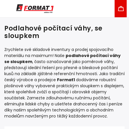
Podlahové počítací váhy, se
sloupkem
Zrychlete své skladové inventury a prodej spojovacího
materiálu na maximum! Naše
podlahové počítací váhy
se sloupkem
, často označované jako poměrové váhy,
představují ideální řešení pro přesné a bleskové počítání
kusů na základě zjištěné referenční hmotnosti. Jako tradiční
český výrobce a prodejce
Format1
dodáváme robustní
plošinové váhy vybavené praktickým sloupkem s displejem,
které spolehlivě zváží a spočítají i obrovské objemy
součástek. Zamezte zdlouhavému ručnímu počítání,
eliminujte lidské chyby a ušetřete drahocenný čas i peníze
díky našim spolehlivým technologickým a obchodním
modelům navrženým pro těžký každodenní provoz.