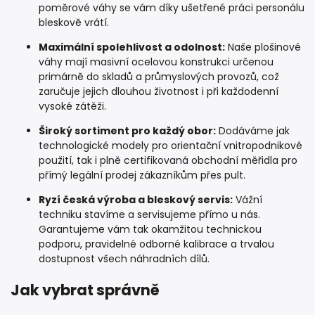
poměrové váhy se vám díky ušetřené práci personálu
bleskově vrátí.
Maximální spolehlivost a odolnost:
Naše plošinové
váhy mají masivní ocelovou konstrukci určenou
primárně do skladů a průmyslových provozů, což
zaručuje jejich dlouhou životnost i při každodenní
vysoké zátěži.
Široký sortiment pro každý obor:
Dodáváme jak
technologické modely pro orientační vnitropodnikové
použití, tak i plně certifikovaná obchodní měřidla pro
přímý legální prodej zákazníkům přes pult.
Ryzí česká výroba a bleskový servis:
Vážní
techniku stavíme a servisujeme přímo u nás.
Garantujeme vám tak okamžitou technickou
podporu, pravidelné odborné kalibrace a trvalou
dostupnost všech náhradních dílů.
Jak vybrat správně