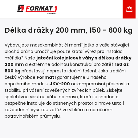
Délka drážky 200 mm, 150 - 600 kg
Vybavujete masokombinát či menší jatka a vaše stávající
plochá dráha umožňuje pouze kratší výřez pro instalaci
měřidla? Naše
jateční kolejnicové váhy s délkou drážky
200 mm
a extrémně odolnou konstrukcí pro zátěž
150 až
600 kg
představují naprosto ideální řešení. Jako tradiční
český výrobce
Format1
garantujeme u našeho
populárního modelu
JKV-200
nekompromisní přesnost a
stabilitu při vážení zavěšených zvířecích půlek. Získejte
spolehlivou visutou váhu na maso, která se snadno a
bezpečně instaluje do stísněných prostor a hravě ustojí
každodenní vysokou zátěž ve vlhkém a náročném
potravinářském průmyslu.