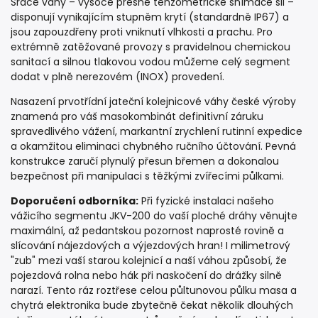
Srdce váhy – vysoce přesné tenzometrické snímače sil –
disponují vynikajícím stupněm krytí (standardně IP67) a
jsou zapouzdřeny proti vniknutí vlhkosti a prachu. Pro
extrémně zatěžované provozy s pravidelnou chemickou
sanitací a silnou tlakovou vodou můžeme celý segment
dodat v plně nerezovém (INOX) provedení.
Nasazení prvotřídní jateční kolejnicové váhy české výroby
znamená pro váš masokombinát definitivní záruku
spravedlivého vážení, markantní zrychlení rutinní expedice
a okamžitou eliminaci chybného ručního účtování. Pevná
konstrukce zaručí plynulý přesun břemen a dokonalou
bezpečnost při manipulaci s těžkými zvířecími půlkami.
Doporučení odborníka:
Při fyzické instalaci našeho
vážicího segmentu JKV-200 do vaší ploché dráhy věnujte
maximální, až pedantskou pozornost naprosté rovině a
slícování nájezdových a výjezdových hran! I milimetrový
"zub" mezi vaší starou kolejnicí a naší váhou způsobí, že
pojezdová rolna nebo hák při naskočení do drážky silně
narazí. Tento ráz roztřese celou půltunovou půlku masa a
chytrá elektronika bude zbytečně čekat několik dlouhých