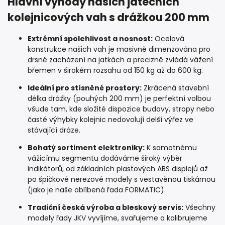
Hlavní výhody našich jatečních
kolejnicových vah s drážkou 200 mm
Extrémní spolehlivost a nosnost:
Ocelová
konstrukce našich vah je masivně dimenzována pro
drsné zacházení na jatkách a precizně zvládá vážení
břemen v širokém rozsahu od 150 kg až do 600 kg.
Ideální pro stísněné prostory:
Zkrácená stavební
délka drážky (pouhých 200 mm) je perfektní volbou
všude tam, kde složité dispozice budovy, stropy nebo
časté výhybky kolejnic nedovolují delší výřez ve
stávající dráze.
Bohatý sortiment elektroniky:
K samotnému
vážicímu segmentu dodáváme široký výběr
indikátorů, od základních plastových ABS displejů až
po špičkové nerezové modely s vestavěnou tiskárnou
(jako je naše oblíbená řada FORMATIC).
Tradiční česká výroba a bleskový servis:
Všechny
modely řady JKV vyvíjíme, svařujeme a kalibrujeme