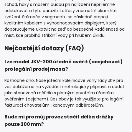
schod, háky s masem budou při najíždění nepříjemně
odskakovat a tyto parazitní otřesy znemožní okamžité
zvážení. Snímače v segmentu se následně propojí
kvalitním kabelem s vyhodnocovacím displejem, který
doporučujeme ukotvit na zeď do bezpečné vzdálenosti od
míst, kde probíhá stříkání vody při hrubém úklidu.
Nejčastější dotazy (FAQ)
Lze model JKV-200 úředně ověřit (ocejchovat)
pro legální prodej masa?
Rozhodně ano. Naše jateční kolejnicové váhy řady JKV pro
vás dokážeme na vyžádání metrologicky připravit a dodat
jako stanovená měřidla s platným prvotním úředním
ověřením (cejchem). Bez obav je tak využijete pro legální
fakturaci chovatelům i koncovým odběratelům.
Bude mi pro můj provoz stačit délka drážky
pouze 200 mm?