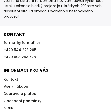
vteřin na ustálení tenzometrů, než vám dovolí vytisknout
lístek. Dokonale hladký přejezd je u krátkých 200mm vah
absolutní alfou a omegou rychlého a bezchybného
provozu!
KONTAKT
format1
@
format1.cz
+420 544 223 265
+420 603 253 728
INFORMACE PRO VÁS
Kontakt
Vše k nákupu
Doprava a platba
Obchodní podmínky
GDPR