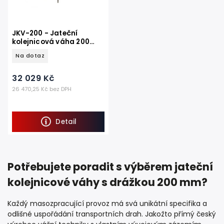
JKV-200 - Jateční
kolejnicová váha 200
mm - 150kg - 600 kg
Na dotaz
32 029 Kč
26 470,25 Kč bez DPH
Detail
Potřebujete poradit s výběrem jateční
kolejnicové váhy s drážkou 200 mm?
Každý masozpracující provoz má svá unikátní specifika a
odlišné uspořádání transportních drah. Jakožto přímý český