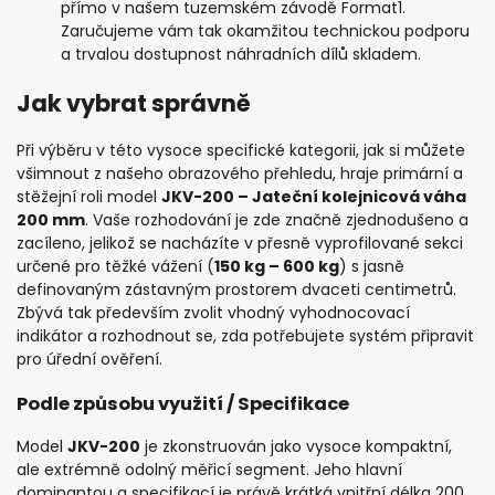
přímo v našem tuzemském závodě Format1.
Zaručujeme vám tak okamžitou technickou podporu
a trvalou dostupnost náhradních dílů skladem.
Jak vybrat správně
Při výběru v této vysoce specifické kategorii, jak si můžete
všimnout z našeho obrazového přehledu, hraje primární a
stěžejní roli model
JKV-200 – Jateční kolejnicová váha
200 mm
. Vaše rozhodování je zde značně zjednodušeno a
zacíleno, jelikož se nacházíte v přesně vyprofilované sekci
určené pro těžké vážení (
150 kg – 600 kg
) s jasně
definovaným zástavným prostorem dvaceti centimetrů.
Zbývá tak především zvolit vhodný vyhodnocovací
indikátor a rozhodnout se, zda potřebujete systém připravit
pro úřední ověření.
Podle způsobu využití / Specifikace
Model
JKV-200
je zkonstruován jako vysoce kompaktní,
ale extrémně odolný měřicí segment. Jeho hlavní
dominantou a specifikací je právě krátká vnitřní délka 200