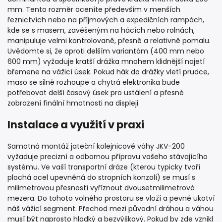
mm. Tento rozměr oceníte především v menších
řeznictvích nebo na příjmových a expedičních rampách,
kde se s masem, zavěšeným na hácích nebo rolnách,
manipuluje velmi kontrolovaně, přesně a relativně pomalu.
Uvědomte si, že oproti delším variantám (400 mm nebo
600 mm) vyžaduje kratší drážka mnohem klidnější najetí
břemene na vážicí úsek. Pokud hák do drážky vletí prudce,
maso se silně rozhoupe a chytrá elektronika bude
potřebovat delší časový úsek pro ustálení a přesné
zobrazení finální hmotnosti na displeji.
Instalace a využití v praxi
Samotná montáž jateční kolejnicové váhy JKV-200
vyžaduje precizní a odbornou přípravu vašeho stávajícího
systému. Ve vaší transportní dráze (kterou typicky tvoří
plochá ocel upevněná do stropních konzolí) se musí s
milimetrovou přesností vyříznout dvousetmilimetrová
mezera. Do tohoto volného prostoru se vloží a pevně ukotví
náš vážicí segment. Přechod mezi původní dráhou a váhou
musí být naprosto hladký a bezvýškový. Pokud by zde vznikl