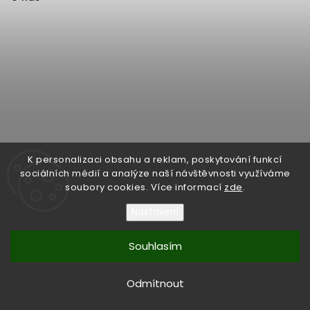
K personalizaci obsahu a reklam, poskytování funkcí
sociálních médií a analýze naší návštěvnosti využíváme
soubory cookies. Více informací
zde
.
Nastavení
Souhlasím
Copyright 2026
Format1
. Všechna práva vyhrazena.
Upravit nastavení cookies
Odmítnout
Vytvořil
Shoptet
| Design
Shoptak.cz