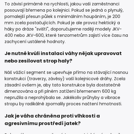
To závisí primárně na rychlosti, jakou vaši zaměstnanci
posouvají břemena po kolejnici. Pokud se jedná o plynulý,
pomalejší přesun půlek s minimálním houpáním, je 200
mm zcela postačujících. Pokud je ale provoz hektický a
háky po dráze "sviští", doporučujeme raději modely JKV-
400 nebo JKV-600, které tenzometrům zajistí více času na
zachycení ustálené hodnoty.
Je nutné kvůli instalaci váhy nějak upravovat
nebo zesilovat strop haly?
Náš vážicí segment se upevňuje přímo na stávající nosnou
konstrukci (traverzy, závěsy) vaší kolejnicové dráhy. Zcela
zásadní ovšem je, aby tato konstrukce byla dostatečně
dimenzována a při plném zatížení břemenem 600 kg
nepružila a neprohýbala se. Jakékoliv průhyby a vibrace
stropu by radikálně zpomalily proces načtení hmotnosti.
Jak je váha chráněna proti vlhkosti a
agresivnímu prostředí jatek?