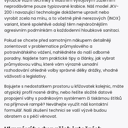
výrobce vážní techniky s vlastním vývojovým zázemím
neprodáváme pouze typizované krabice. Náš model JKV-
200 i navazující technologie dokážeme upravit nebo
vyrobit zcela na míru, a to včetně plně nerezových (INOX)
variant, které spolehlivě odolají těm nejnáročnějším
agresivním podmínkám a každodenní hloubkové sanitaci.
Pokud se chcete před samotným nákupem detailněji
zorientovat v problematice průmyslového a
potravinářského vážení, nahlédněte do naší odborné
poradny. Najdete tam praktické tipy a články, jak vybrat
průmyslovou váhu, které vám výrazně usnadní
rozhodování ohledně volby správné délky drážky, vhodné
váživosti a legislativy.
Bojujete s nedostatkem prostoru u křižovatek kolejnic, máte
atypický profil nosné dráhy, nebo řešíte složité datové
propojení váhy s podnikovým systémem či tiskárnou štítků
na příjmové rampě? Neváhejte využít náš kontaktní
formulář. Naši zkušení technici se vaší výzvě budou
obratem a s péčí věnovat.