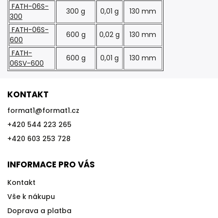
FATH-06S-
300 g
0,01 g
130 mm
300
FATH-06S-
600 g
0,02 g
130 mm
600
FATH-
600 g
0,01 g
130 mm
06SV-600
KONTAKT
format1
@
format1.cz
+420 544 223 265
+420 603 253 728
INFORMACE PRO VÁS
Kontakt
Vše k nákupu
Doprava a platba