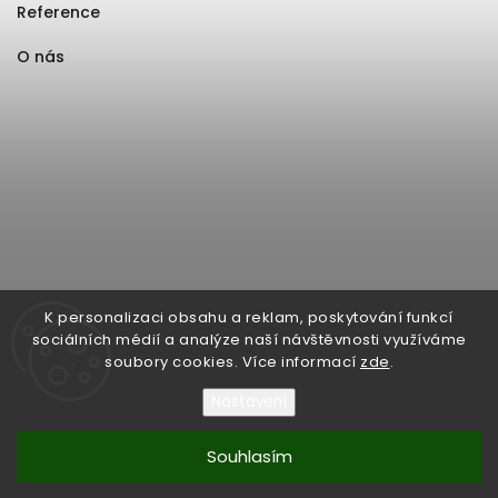
Reference
O nás
K personalizaci obsahu a reklam, poskytování funkcí
sociálních médií a analýze naší návštěvnosti využíváme
soubory cookies. Více informací
zde
.
Nastavení
Souhlasím
Copyright 2026
Format1
. Všechna práva vyhrazena.
Upravit nastavení cookies