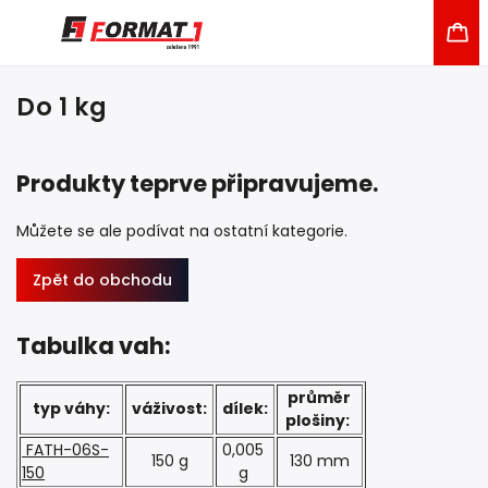
Do 1 kg
Produkty teprve připravujeme.
Můžete se ale podívat na ostatní kategorie.
Zpět do obchodu
Tabulka vah:
průměr
typ váhy:
váživost:
dílek:
plošiny:
FATH-06S-
0,005
150 g
130 mm
150
g