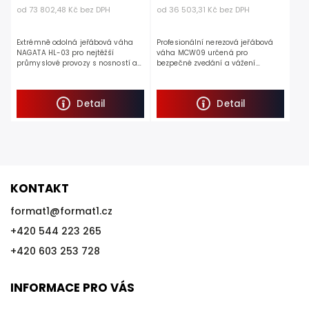
od 73 802,48 Kč bez DPH
od 36 503,31 Kč bez DPH
Extrémně odolná jeřábová váha
Profesionální nerezová jeřábová
NAGATA HL-03 pro nejtěžší
váha MCW09 určená pro
průmyslové provozy s nosností až
bezpečné zvedání a vážení
50 tun. Vyniká masivní konstrukcí
nákladu. Vyniká vysokým
z lité hliníkové slitiny,
stupněm krytí IP67 proti prachu a
bezkonkurenční výdrží...
vodě a extrémně jasným 40mm
Detail
Detail
DOT LED...
KONTAKT
format1
@
format1.cz
+420 544 223 265
+420 603 253 728
INFORMACE PRO VÁS