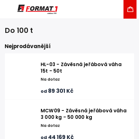
Do 100 t
Nejprodávanější
HL-03 - Závěsná jeřábová váha
15t - 50t
Na dotaz
89 301 Kč
od
MCW09 - Závěsná jeřábová váha
3 000 kg - 50 000 kg
Na dotaz
44 169 Kč
od