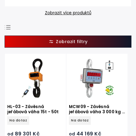
Zobrazit více produktů
Doporučujeme
Nejlevnější
Nejdražší
Nejprodávanější
Abecedně
HL-03 - Závěsná
MCW09 - Závěsná
jeřábová váha 15t - 50t
jeřábová váha 3 000 kg -
50 000 kg
Na dotaz
Na dotaz
89 301 Kč
44 169 Kč
od
od